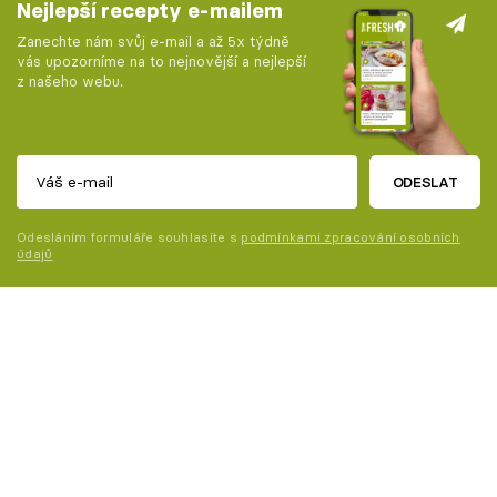
Nejlepší recepty e-mailem
Zanechte nám svůj e-mail a až 5x týdně
vás upozorníme na to nejnovější a nejlepší
z našeho webu.
ODESLAT
Odesláním formuláře souhlasíte s
podmínkami zpracování osobních
údajů