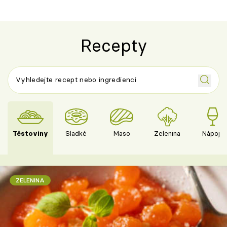
Recepty
Těstoviny
Sladké
Maso
Zelenina
Nápoje
ZELENINA