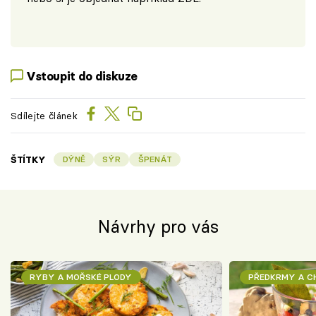
Vstoupit do diskuze
Sdílejte článek
ŠTÍTKY
DÝNĚ
SÝR
ŠPENÁT
Návrhy pro vás
RYBY A MOŘSKÉ PLODY
PŘEDKRMY A 