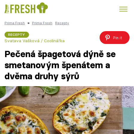
Prima Fresh
■
Prima Fresh
Recepty
Kuře
Polévky k večeři
Rychlé večeře
Trendy:
RECEPTY
Pin it
Svatava Vašková / Coolinářka
Česká kuchyně
Čokoláda
Pečená špagetová dýně se
smetanovým špenátem a
dvěma druhy sýrů
Témata
Recepty
Články
TV Program