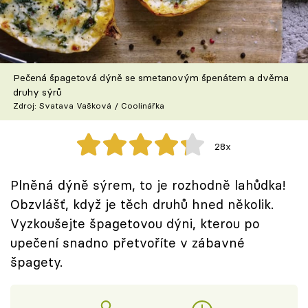
Škola vaření
Recepty z TV
Pečená špagetová dýně se smetanovým špenátem a dvěma
Speciál: Cuketa
druhy sýrů
Zdroj: Svatava Vašková / Coolinářka
Těhotnej kuchař
28x
Sledujte prima+
Plněná dýně sýrem, to je rozhodně lahůdka!
Přihlášení
Obzvlášť, když je těch druhů hned několik.
Vyzkoušejte špagetovou dýni, kterou po
upečení snadno přetvoříte v zábavné
Sledujte nás
špagety.