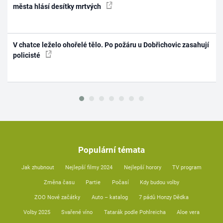
města hlásí desítky mrtvých
V chatce leželo ohořelé tělo. Po požáru u Dobřichovic zasahují
policisté
Populární témata
Jak zhubnout
Nejlepší filmy 2024
Nejlepší horory
TV program
Změna času
Partie
Počasí
Kdy budou volby
ZOO Nové začátky
Auto – katalog
7 pádů Honzy Dědka
Volby 2025
Svařené víno
Tatarák podle Pohlreicha
Aloe vera