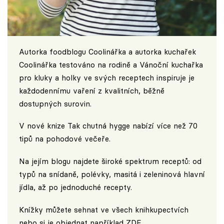
Autorka foodblogu
Coolinářka
a autorka kuchařek
Coolinářka testováno na rodině a Vánoční kuchařka
pro kluky a holky ve svých receptech inspiruje je
každodennímu vaření z kvalitních, běžně
dostupných surovin.
V nové knize Tak chutná hygge nabízí více než 70
tipů na pohodové večeře.
Na jejím blogu najdete široké spektrum receptů: od
typů na snídaně, polévky, masitá i zeleninová hlavní
jídla, až po jednoduché recepty.
Knížky můžete sehnat ve všech knihkupectvích
nebo si je objednat například
ZDE
.