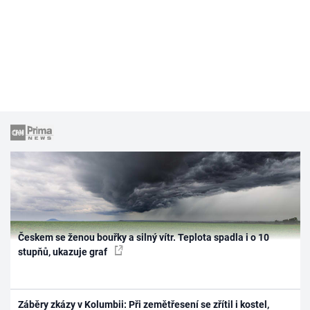
Českem se ženou bouřky a silný vítr. Teplota spadla i o 10
stupňů, ukazuje graf
Záběry zkázy v Kolumbii: Při zemětřesení se zřítil i kostel,