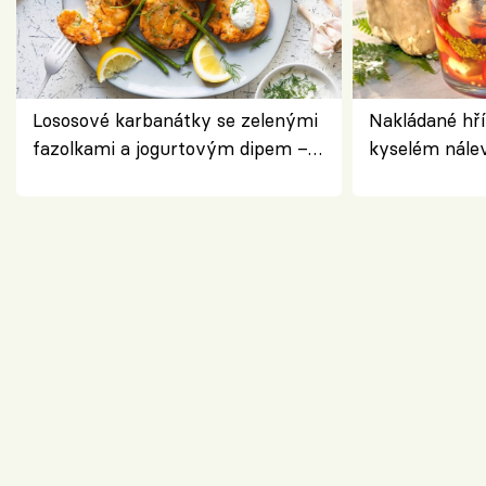
Lososové karbanátky se zelenými
Nakládané hří
fazolkami a jogurtovým dipem –
kyselém nále
svěží letní oběd
chuťovka do 