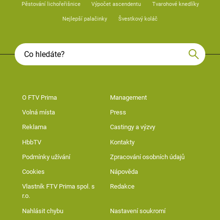
Pěstování lichořeřišnice
Výpočet ascendentu
Tvarohové knedlíky
Nejlepší palačinky
Švestkový koláč
O FTV Prima
Management
Volná místa
Press
Reklama
Castingy a výzvy
HbbTV
Kontakty
Podmínky užívání
Zpracování osobních údajů
Cookies
Nápověda
Vlastník FTV Prima spol. s
Redakce
r.o.
Nahlásit chybu
Nastavení soukromí