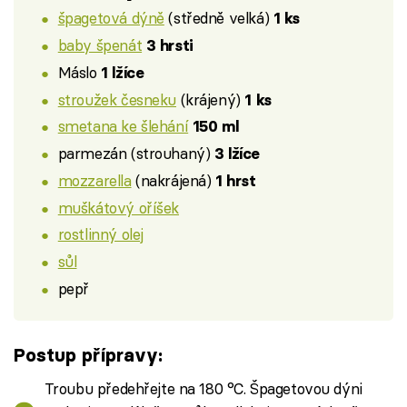
špagetová dýně
(středně velká)
1 ks
baby špenát
3 hrsti
Máslo
1 lžíce
stroužek česneku
(krájený)
1 ks
smetana ke šlehání
150 ml
parmezán (strouhaný)
3 lžíce
mozzarella
(nakrájená)
1 hrst
muškátový oříšek
rostlinný olej
sůl
pepř
Postup přípravy:
Troubu předehřejte na 180 °C. Špagetovou dýni