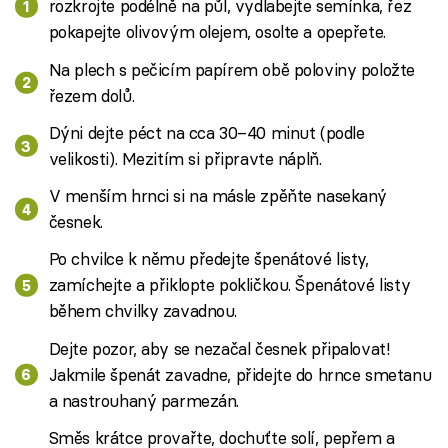
rozkrojte podélně na půl, vydlabejte semínka, řez
pokapejte olivovým olejem, osolte a opepřete.
Na plech s pečicím papírem obě poloviny položte
řezem dolů.
Dýni dejte péct na cca 30–40 minut (podle
velikosti). Mezitím si připravte náplň.
V menším hrnci si na másle zpěňte nasekaný
česnek.
Po chvilce k němu předejte špenátové listy,
zamíchejte a přiklopte pokličkou. Špenátové listy
během chvilky zavadnou.
Dejte pozor, aby se nezačal česnek připalovat!
Jakmile špenát zavadne, přidejte do hrnce smetanu
a nastrouhaný parmezán.
Směs krátce provařte, dochuťte solí, pepřem a