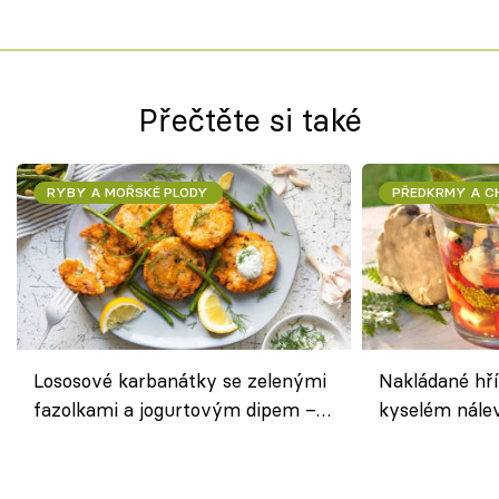
Přečtěte si také
RYBY A MOŘSKÉ PLODY
PŘEDKRMY A 
Lososové karbanátky se zelenými
Nakládané hří
fazolkami a jogurtovým dipem –
kyselém nále
svěží letní oběd
chuťovka do 