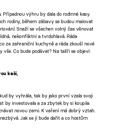
. Případnou výhru by dala do rodinné kasy.
a
jejich rodiny, během zábavy se budou malovat
tetování. Snaží se všechen volný čas věnovat
idná, nekonfliktní a tvrdohlavá. Ráda
něco ze zahraniční kuchyně a ráda zkouší nové
y vše. Co bude podávat? Na talíři se objeví:
ou kaší,
okud by vyhrála, tak by jako první vzala svoji
t by investovala a za zbytek by si koupila
poznávat novou zemi. K vaření má dobrý vztah.
o nezbývá. Jak se jí bude dařit a co hostům