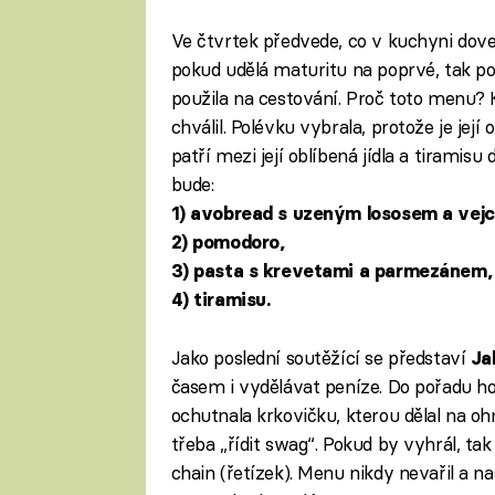
Ve čtvrtek předvede, co v kuchyni dov
pokud udělá maturitu na poprvé, tak poš
použila na cestování. Proč toto menu? K
chválil. Polévku vybrala, protože je její
patří mezi její oblíbená jídla a tiramisu
bude:
1) avobread s uzeným lososem a vej
2) pomodoro,
3) pasta s krevetami a parmezánem,
4) tiramisu.
Jako poslední soutěžící se představí
Ja
časem i vydělávat peníze. Do pořadu ho
ochutnala krkovičku, kterou dělal na ohni
třeba „řídit swag“. Pokud by vyhrál, tak
chain (řetízek). Menu nikdy nevařil a n