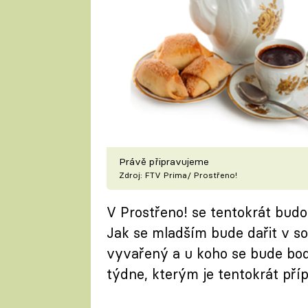
Právě připravujeme
Zdroj: FTV Prima/ Prostřeno!
V Prostřeno! se tentokrát budou
Jak se mladším bude dařit v sou
vyvařený a u koho se bude bod
týdne, kterým je tentokrát př