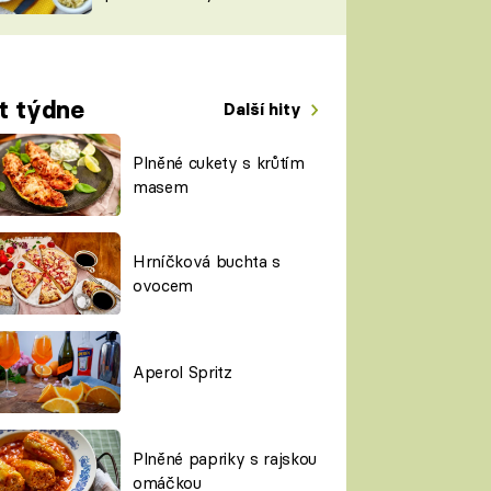
TORKY
ESH
t týdne
Další hity
Plněné cukety s krůtím
masem
Hrníčková buchta s
ovocem
Aperol Spritz
Plněné papriky s rajskou
omáčkou