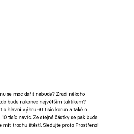
omu se moc dařit nebude? Zradí někoho
 kdo bude nakonec největším taktikem?
t o hlavní výhru 60 tisíc korun a také o
10 tisíc navíc. Ze stejné částky se pak bude
 mít trochu štěstí. Sledujte proto Prostřeno!,