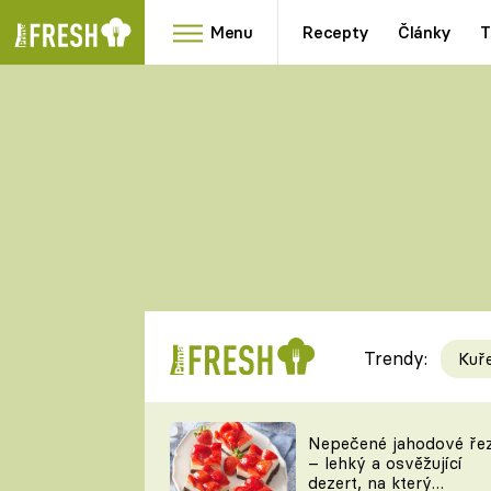
Menu
Recepty
Články
T
Oblíbené
Přílohy
recepty
HRANOLKY
HOUBY
KNEDLÍKY
DÝNĚ
KAŠE
RYCHLOVKY
Trendy:
Kuř
Populární
Videorecept
Nepečené jahodové ře
– lehký a osvěžující
kuchaři
dezert, na který
TEĎ VAŘÍ ŠÉF!