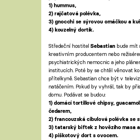
1) hummus,
2) rajčatová polévka,
3) gnocchi se sýrovou omáčkou a k
4) kouzelný dortík.
Středeční hostitel
bude mít n
Sebastian
kreativním producentem nebo režisére
psychiatrických nemocnic a jeho plánem
institucích. Poté by se chtěl věnovat k
přítelkyně. Sebastian chce být v televiz
natáčením. Pokud by vyhrál, tak by při
domu. Podávat se budou:
1) domácí tortillové chipsy, guacamo
čedarem,
2) francouzská cibulová polévka se 
3) tatarský biftek z hovězího masa 
4) piškotový dort s ovocem.