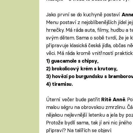
Jako první se do kuchyně postaví
Ann
Menu postaví z nejoblíbenějších jídel 
hrnečky. Má ráda auta, filmy, hudbu a 
svým dětem. Sama o sobě tvrdí, že je kl
připravuje klasická česká jídla, občas 
věci. Má ráda kromě vnitřností praktick
1) guacamole s chipsy,
2) brokolicový krém s krutony,
3) hovězí po burgundsku s bramborov
4) tiramisu.
Úterní večer bude patřit
. P
Ritě Anně
malou ségru na obrovskou zmrzlinu. Čás
nějakou nejlevnější letenku a jela by 
Protože bydlí sama, tak jí ani nic jinéh
připraví? Na talířích se objeví: