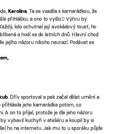
ede,
. Ta se vsadila s kamarádkou, že
Karolína
le přihlášku, a ono to vyšlo. Výhru by
aždý, kdo ochutnal její avokádový toust, ho
 oblíbená a hodí se do letních dnů. Hlavní chod
 dle jejího názoru nikoho neurazí. Podávat se
cem,
. Dřív sportoval a pak začal dělat umění a
kub
 přihlásila jeho kamarádka potom, co
. A on to přijal, protože je dle jeho názoru
 by vybavil kuchyň v ateliéru a koupil by si
ašel ho na internetu. Jak mu to u sporáku půjde