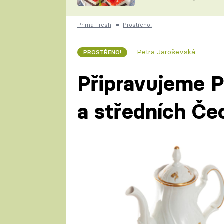
nepotřebujete troubu
ZDENĚK
ČESKO NA TALÍŘI
POHLREICH
Prima Fresh
■
Prostřeno!
KAROLÍNA,
JAROSLAV SAPÍK
DOMÁCÍ
Petra Jaroševská
PROSTŘENO!
KUCHAŘKA
KAROLÍNA
KAMBERSKÁ
Připravujeme P
a středních Če