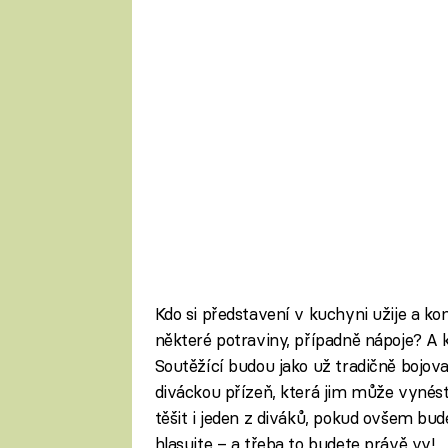
Kdo si představení v kuchyni užije a k
některé potraviny, případně nápoje? A
Soutěžící budou jako už tradičně bojova
diváckou přízeň, která jim může vynést 
těšit i jeden z diváků, pokud ovšem bude
hlasujte – a třeba to budete právě vy!