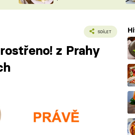
ŠÉFREDAK
VYCHYTÁVKY
SOUTĚŽ FR
NA NÁKUPECH
ČASOPIS
Hi
SDÍLET
rostřeno! z Prahy
ch