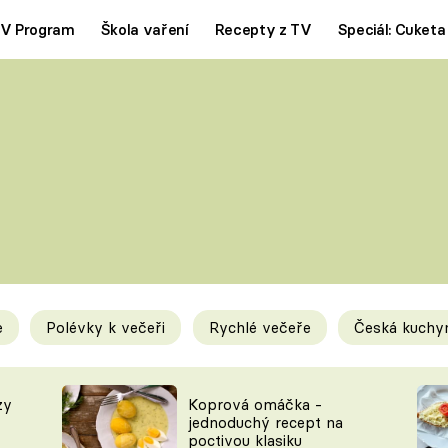
V Program
Škola vaření
Recepty z TV
Speciál: Cuketa
Polévky
Saláty
ČESKÁ KLASIKA
TĚSTOVIN
SILNÉ VÝVARY
SLADKÉ
KRÉMOVÉ
BEZMASÁ J
e
Polévky k večeři
Rychlé večeře
Česká kuchy
y
Tipy a triky
Novink
zy
Koprová omáčka -
jednoduchý recept na
poctivou klasiku
KAM ZA JÍDLEM
BLOG