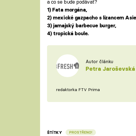
a co se bude podávat?
1) Fata morgána,
2) mexické gazpacho s lízancem Asie
3) jamajský barbecue burger,
4) tropická boule.
Autor článku
Petra Jaroševská
redaktorka FTV Prima
ŠTÍTKY
PROSTŘENO!