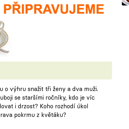
 o výhru snažit tři ženy a dva muži.
boji se staršími ročníky, kdo je víc
ovat i drzost? Koho rozhodí úkol
íprava pokrmu z květáku?