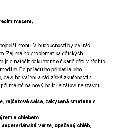
uřecím masem,
ejdelší menu. V budoucnosti by byl rád
m. Zajímá ho problematika dětských
 je o natočit dokument o šikaně dětí v těchto
omediím. Do pořadu ho přihlásila jeho
i, baví ho vaření a rád získá zkušenosti s
spěl mámě na nový bojler a tátovi na stavbu
le, rajčatová salsa, zakysaná smetana s
sýrem a chlebem,
a vegetariánská verze, opečený chléb,