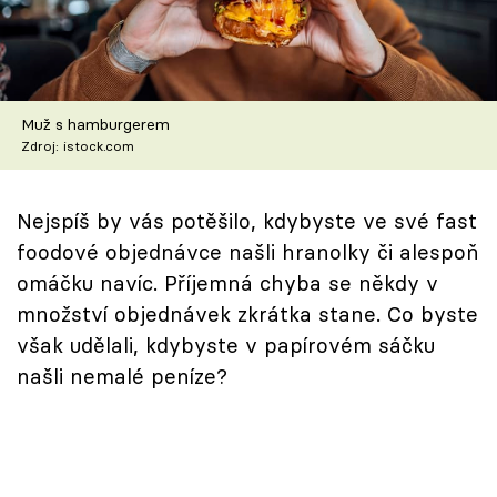
Škola vaření
Recepty z TV
Muž s hamburgerem
Speciál: Cuketa
Zdroj: istock.com
Těhotnej kuchař
Nejspíš by vás potěšilo, kdybyste ve své fast
Sledujte prima+
foodové objednávce našli hranolky či alespoň
omáčku navíc. Příjemná chyba se někdy v
Přihlášení
množství objednávek zkrátka stane. Co byste
však udělali, kdybyste v papírovém sáčku
našli nemalé peníze?
Sledujte nás