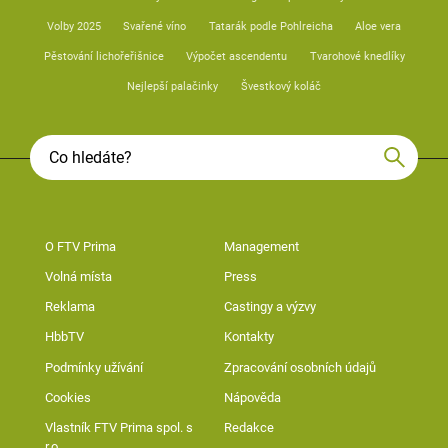
Volby 2025
Svařené víno
Tatarák podle Pohlreicha
Aloe vera
Pěstování lichořeřišnice
Výpočet ascendentu
Tvarohové knedlíky
Nejlepší palačinky
Švestkový koláč
O FTV Prima
Management
Volná místa
Press
Reklama
Castingy a výzvy
HbbTV
Kontakty
Podmínky užívání
Zpracování osobních údajů
Cookies
Nápověda
Vlastník FTV Prima spol. s
Redakce
r.o.