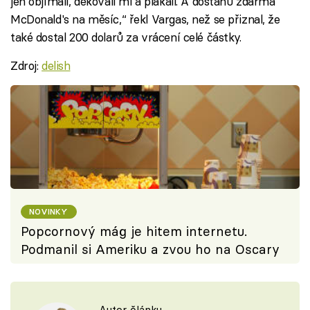
jen objímali, děkovali mi a plakali. A dostanu zdarma
McDonald's na měsíc,“ řekl Vargas, než se přiznal, že
také dostal 200 dolarů za vrácení celé částky.
Zdroj:
delish
NOVINKY
Popcornový mág je hitem internetu.
Podmanil si Ameriku a zvou ho na Oscary
Autor článku