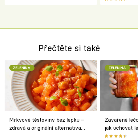
Přečtěte si také
ZELENINA
ZELENINA
Mrkvové těstoviny bez lepku –
Zavařené lečo
zdravá a originální alternativa
jak uchovat l
klasiky