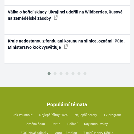
Válka o hořící sklady. Ukrajinci udeřili na Wildberries, Rusové
na zemědělské zásoby
Kraje nedostanou z fondu ani korunu na silnice, oznámil Půta.
Ministerstvo krok vysvětluje
Populární témata
Jak zhubnout
Nejlepší filmy 2024
Nejlepší horory
TV program
Změna času
Partie
Počasí
Kdy budou volby
ZOO Nové začátky
Auto – katalog
7 pádů Honzy Dědka