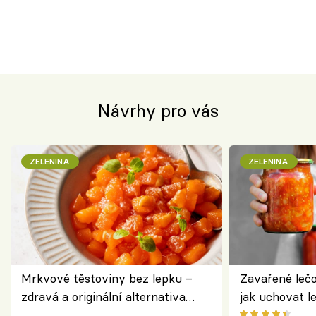
Návrhy pro vás
ZELENINA
ZELENINA
Mrkvové těstoviny bez lepku –
Zavařené lečo
zdravá a originální alternativa
jak uchovat l
klasiky