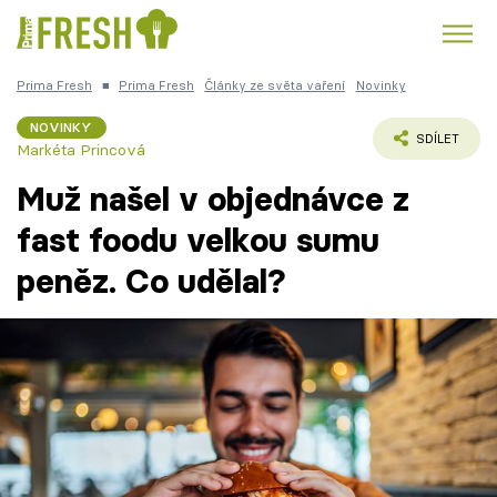
Prima Fresh
■
Prima Fresh
Články ze světa vaření
Novinky
Kuře
Polévky k večeři
Rychlé večeře
Trendy:
NOVINKY
SDÍLET
Markéta Princová
Česká kuchyně
Čokoláda
Muž našel v objednávce z
fast foodu velkou sumu
peněz. Co udělal?
Témata
Recepty
Články
TV Program