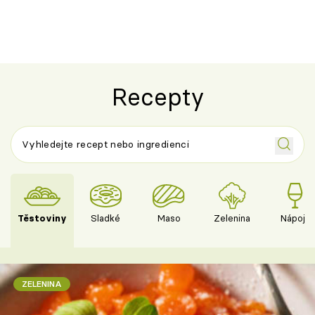
Recepty
Těstoviny
Sladké
Maso
Zelenina
Nápoje
ZELENINA