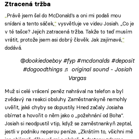
Ztracená tržba
„
Právě jsem šel do McDonald's a oni mi podali mou
snídani a tento sáček,
“
vysvětluje ve videu Josiah. „Co je
v té tašce? Jejich zatracená tržba. Takže to teď musím
vrátit, protože jsem asi dobrý člověk. Jak zajímavé,
“
dodává.
@dookiedoeboy
#fyp
#mcdonalds
#deposit
#dogoodthings
♬ original sound - Josiah
Vargas
Muž si celé vrácení peněz nahrával na telefon a byl
zvědavý na reakci obsluhy. Zaměstnankyně nemohly
uvěřit, jaké chyby se dopustily. Hned začaly Josiaha
obímat a hovořit o něm jako o „požehnání od Boha“.
Josiah si neodpustil vtip, když se zaměstnankyň zeptal,
jestli v podniku neperou peníze. „Zkrátím to, všichni mě