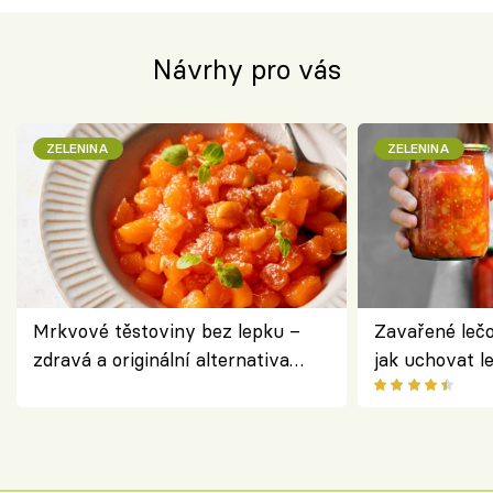
Návrhy pro vás
ZELENINA
ZELENINA
Mrkvové těstoviny bez lepku –
Zavařené lečo
zdravá a originální alternativa
jak uchovat l
klasiky