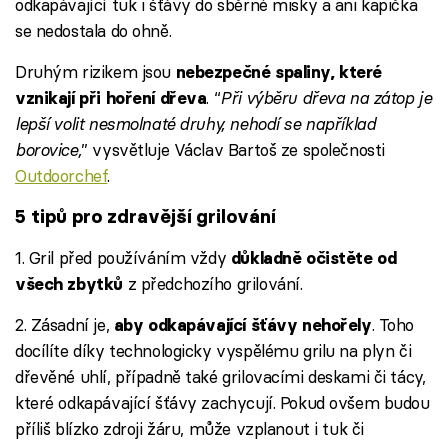
odkapávající tuk i šťávy do sběrné misky a ani kapička
se nedostala do ohně.
Druhým rizikem jsou
nebezpečné spaliny, které
. “
Při výběru dřeva na zátop je
vznikají při hoření dřeva
lepší volit nesmolnaté druhy, nehodí se například
borovice,
” vysvětluje Václav Bartoš ze společnosti
Outdoorchef
.
5 tipů pro zdravější grilování
1. Gril před používáním vždy
důkladně očistěte od
z předchozího grilování.
všech zbytků
2. Zásadní je,
. Toho
aby odkapávající šťávy nehořely
docílíte díky technologicky vyspělému grilu na plyn či
dřevěné uhlí, případně také grilovacími deskami či tácy,
které odkapávající šťávy zachycují. Pokud ovšem budou
příliš blízko zdroji žáru, může vzplanout i tuk či