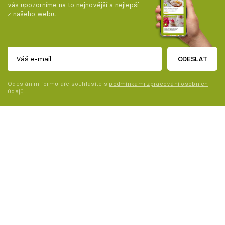
vás upozorníme na to nejnovější a nejlepší
z našeho webu.
ODESLAT
Odesláním formuláře souhlasíte s
podmínkami zpracování osobních
údajů