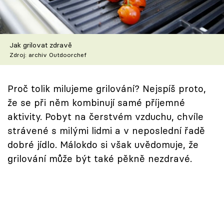
Škola vaření
Recepty z TV
Jak grilovat zdravě
Zdroj: archiv Outdoorchef
Speciál: Cuketa
Těhotnej kuchař
Proč tolik milujeme grilování? Nejspíš proto,
že se při něm kombinují samé příjemné
Sledujte prima+
aktivity. Pobyt na čerstvém vzduchu, chvíle
strávené s milými lidmi a v neposlední řadě
Přihlášení
dobré jídlo. Málokdo si však uvědomuje, že
grilování může být také pěkně nezdravé.
Sledujte nás