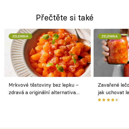
Přečtěte si také
ZELENINA
ZELENINA
Mrkvové těstoviny bez lepku –
Zavařené lečo
zdravá a originální alternativa
jak uchovat l
klasiky