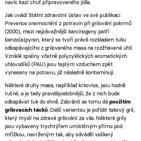
navíc kazí chuť připravovaného jídla.
Jak uvádí Státní zdravotní ústav ve své publikaci
Prevence onemocnění z potravin při grilování pokrmů
(2000), mezi nejzávažnější karcinogeny patří
benzo(a)pyren, který se tvoří právě rozkladem tuku
odkapávajícího z grilovaného masa na rozžhavené uhlí.
Vzniklé spaliny včetně polycyklických aromatických
uhlovodíků (PAU) jsou teplým vzduchem zpět
vyneseny na potravu, již následně kontaminují.
Některé druhy masa, například krkovice, jsou hodně
tučné, a je tedy pravděpodobnější, že z nich bude
odkapávat tuk do ohně. Zabránit se tomu dá
použitím
. Další variantou je pořídit takový gril,
grilovacích tácků
který myslí na zdravé grilování za vás. Některé grily
jsou vybaveny trychtýřem umístěným přímo pod
mřížkou, navrženým tak, aby odváděl veškerý