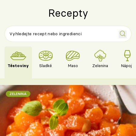
Recepty
Těstoviny
Sladké
Maso
Zelenina
Nápoje
ZELENINA