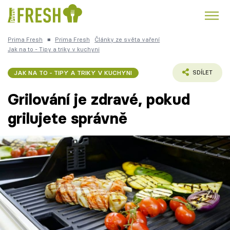
Prima Fresh
■
Prima Fresh
Články ze světa vaření
Kuře
Polévky k večeři
Rychlé večeře
Jak na to - Tipy a triky v kuchyni
Trendy:
Česká kuchyně
Čokoláda
JAK NA TO - TIPY A TRIKY V KUCHYNI
SDÍLET
Grilování je zdravé, pokud
grilujete správně
Témata
Recepty
Články
TV Program