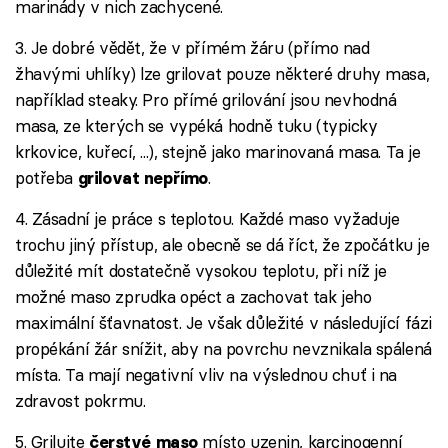
marinády v nich zachycené.
3. Je dobré vědět, že v přímém žáru (přímo nad
žhavými uhlíky) lze grilovat pouze některé druhy masa,
například steaky. Pro přímé grilování jsou nevhodná
masa, ze kterých se vypéká hodně tuku (typicky
krkovice, kuřecí, ...), stejně jako marinovaná masa. Ta je
potřeba
.
grilovat nepřímo
4. Zásadní je práce s teplotou. Každé maso vyžaduje
trochu jiný přístup, ale obecně se dá říct, že zpočátku je
důležité mít dostatečně vysokou teplotu, při níž je
možné maso zprudka opéct a zachovat tak jeho
maximální šťavnatost. Je však důležité v následující fázi
propékání žár snížit, aby na povrchu nevznikala spálená
místa. Ta mají negativní vliv na výslednou chuť i na
zdravost pokrmu.
5. Grilujte
místo uzenin, karcinogenní
čerstvé maso