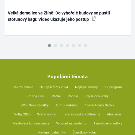
Velká demolice ve Zlíně: Do vyhořelé budovy se pustil
stotunový bagr. Video ukazuje jeho postup
Populární témata
Jak zhubnout
Nejlepší filmy 2024
Nejlepší horory
TV program
Změna času
Partie
Počasí
Kdy budou volby
ZOO Nové začátky
Auto – katalog
7 pádů Honzy Dědka
Volby 2025
Svařené víno
Tatarák podle Pohlreicha
Aloe vera
Pěstování lichořeřišnice
Výpočet ascendentu
Tvarohové knedlíky
Nejlepší palačinky
Švestkový koláč