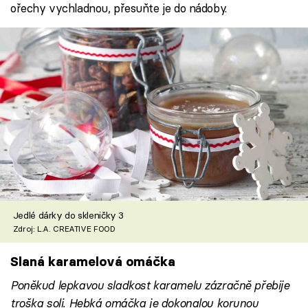
ořechy vychladnou, přesuňte je do nádoby.
Jedlé dárky do skleničky 3
Zdroj: L.A. CREATIVE FOOD
Slaná karamelová omáčka
Poněkud lepkavou sladkost karamelu zázračně přebije
troška soli. Hebká omáčka je dokonalou korunou