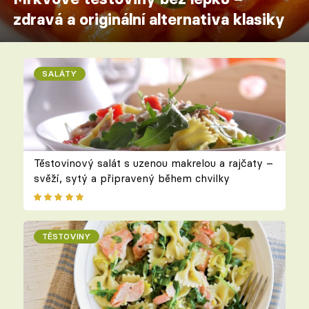
zdravá a originální alternativa klasiky
SALÁTY
Těstovinový salát s uzenou makrelou a rajčaty –
svěží, sytý a připravený během chvilky
TĚSTOVINY