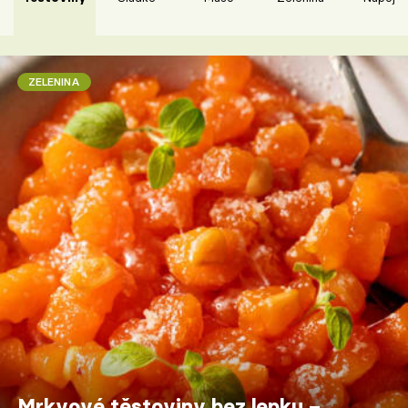
ZELENINA
Mrkvové těstoviny bez lepku –