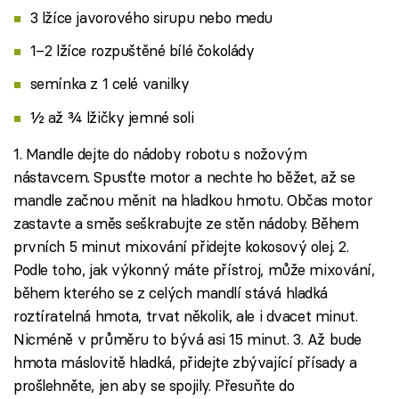
3 lžíce javorového sirupu nebo medu
1–2 lžíce rozpuštěné bílé čokolády
semínka z 1 celé vanilky
½ až ¾ lžičky jemné soli
1. Mandle dejte do nádoby robotu s nožovým
nástavcem. Spusťte motor a nechte ho běžet, až se
mandle začnou měnit na hladkou hmotu. Občas motor
zastavte a směs seškrabujte ze stěn nádoby. Během
prvních 5 minut mixování přidejte kokosový olej. 2.
Podle toho, jak výkonný máte přístroj, může mixování,
během kterého se z celých mandlí stává hladká
roztíratelná hmota, trvat několik, ale i dvacet minut.
Nicméně v průměru to bývá asi 15 minut. 3. Až bude
hmota máslovitě hladká, přidejte zbývající přísady a
prošlehněte, jen aby se spojily. Přesuňte do