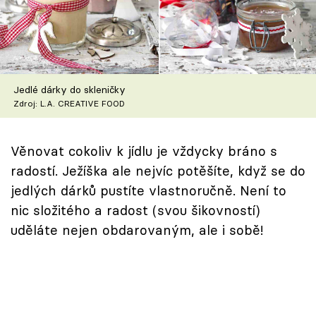
Škola vaření
Recepty z TV
Speciál: Cuketa
Jedlé dárky do skleničky
Zdroj: L.A. CREATIVE FOOD
Těhotnej kuchař
Věnovat cokoliv k jídlu je vždycky bráno s
Sledujte prima+
radostí. Ježíška ale nejvíc potěšíte, když se do
jedlých dárků pustíte vlastnoručně. Není to
Přihlášení
nic složitého a radost (svou šikovností)
uděláte nejen obdarovaným, ale i sobě!
Sledujte nás