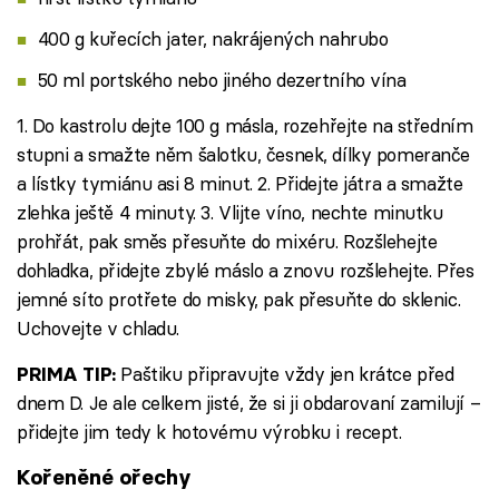
400 g kuřecích jater, nakrájených nahrubo
50 ml portského nebo jiného dezertního vína
1. Do kastrolu dejte 100 g másla, rozehřejte na středním
stupni a smažte něm šalotku, česnek, dílky pomeranče
a lístky tymiánu asi 8 minut. 2. Přidejte játra a smažte
zlehka ještě 4 minuty. 3. Vlijte víno, nechte minutku
prohřát, pak směs přesuňte do mixéru. Rozšlehejte
dohladka, přidejte zbylé máslo a znovu rozšlehejte. Přes
jemné síto protřete do misky, pak přesuňte do sklenic.
Uchovejte v chladu.
Paštiku připravujte vždy jen krátce před
PRIMA TIP:
dnem D. Je ale celkem jisté, že si ji obdarovaní zamilují –
přidejte jim tedy k hotovému výrobku i recept.
Kořeněné ořechy