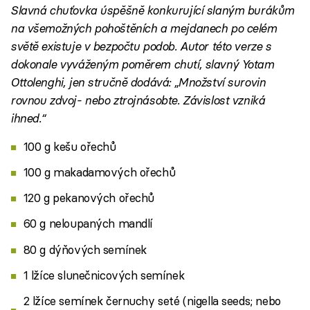
Slavná chuťovka úspěšně konkurující slaným burákům
na všemožných pohoštěních a mejdanech po celém
světě existuje v bezpočtu podob. Autor této verze s
dokonale vyváženým poměrem chutí, slavný Yotam
Ottolenghi, jen stručně dodává: „Množství surovin
rovnou zdvoj- nebo ztrojnásobte. Závislost vzniká
ihned.“
100 g kešu ořechů
100 g makadamových ořechů
120 g pekanových ořechů
60 g neloupaných mandlí
80 g dýňových semínek
1 lžíce slunečnicových semínek
2 lžíce semínek černuchy seté (nigella seeds; nebo