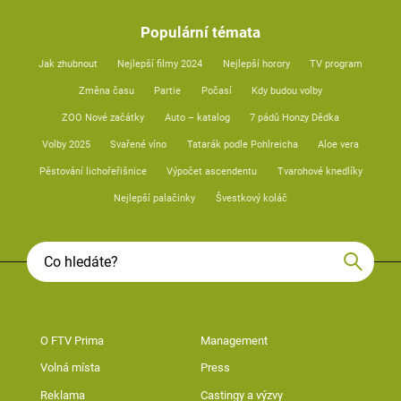
Populární témata
Jak zhubnout
Nejlepší filmy 2024
Nejlepší horory
TV program
Změna času
Partie
Počasí
Kdy budou volby
ZOO Nové začátky
Auto – katalog
7 pádů Honzy Dědka
Volby 2025
Svařené víno
Tatarák podle Pohlreicha
Aloe vera
Pěstování lichořeřišnice
Výpočet ascendentu
Tvarohové knedlíky
Nejlepší palačinky
Švestkový koláč
O FTV Prima
Management
Volná místa
Press
Reklama
Castingy a výzvy