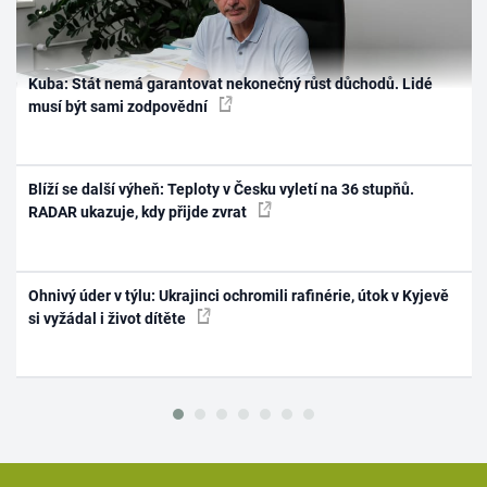
Kuba: Stát nemá garantovat nekonečný růst důchodů. Lidé
musí být sami zodpovědní
Blíží se další výheň: Teploty v Česku vyletí na 36 stupňů.
RADAR ukazuje, kdy přijde zvrat
Ohnivý úder v týlu: Ukrajinci ochromili rafinérie, útok v Kyjevě
si vyžádal i život dítěte