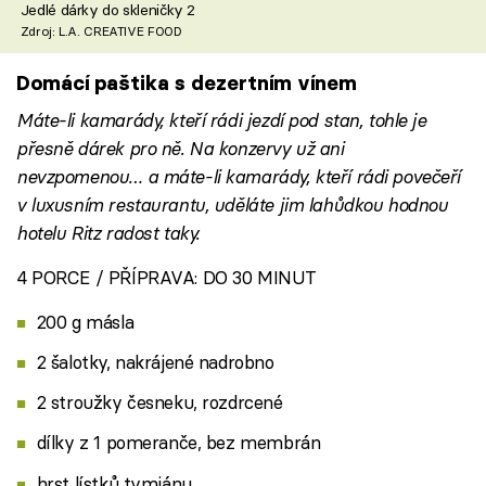
Jedlé dárky do skleničky 2
Zdroj: L.A. CREATIVE FOOD
Domácí paštika s dezertním vínem
Máte-li kamarády, kteří rádi jezdí pod stan, tohle je
přesně dárek pro ně. Na konzervy už ani
nevzpomenou… a máte-li kamarády, kteří rádi povečeří
v luxusním restaurantu, uděláte jim lahůdkou hodnou
hotelu Ritz radost taky.
4 PORCE / PŘÍPRAVA: DO 30 MINUT
200 g másla
2 šalotky, nakrájené nadrobno
2 stroužky česneku, rozdrcené
dílky z 1 pomeranče, bez membrán
hrst lístků tymiánu