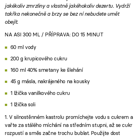
jakékoliv zmrzliny a vlastně jakéhokoliv dezertu. Vydrží
takřka nekonečně a brzy se bez ní nebudete umět
obejít.
NA ASI 300 ML / PŘÍPRAVA: DO 15 MINUT
60 ml vody
200 g krupicového cukru
160 ml 40% smetany ke šlehání
45 g másla, nakrájeného na kousky
1 lžička vanilkového cukru
1 lžička soli
1. V silnostěnném kastrolu promíchejte vodu s cukrem a
vařte za stálého míchání na středním stupni, až se cukr
rozpustí a směs začne trochu bublat. Použijte dost