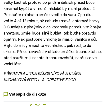
velký kastrol, protože po přidání dalších přísad bude
karamel kypět a v menší nádobě by mohl přetéct. 2.
Přestaňte míchat a směs uveďte do varu. Zprudka
vařte 4 až 12 minut, až nabude tmavě jantarové barvy.
3. Sundejte z plotýnky a do karamelu pomalu vmíchejte
smetanu. Směs bude silně bublat, tak buďte opravdu
opatrní. Pak postupně vmíchejte máslo, vanilku a sůl.
Vlijte do mísy a nechte vychladnut, pak rozlijte do
sklenic. Při uchovávání v chladu omáčka trochu ztuhne,
před použitím ji nechte trochu rozehřát, například ve
vodní lázni.
PŘIPRAVILA JITKA RÁKOSNÍKOVÁ A KLÁRA
MICHALOVÁ FOTO L. A. CREATIVE FOOD
Vstoupit do diskuze