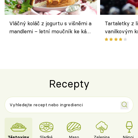
Vláčný koláč z jogurtu s višněmi a
Tartaletky z l
mandlemi – letní moučník ke kávě
vanilkovým k
i na oslavu
ovocem podle
Recepty
Těstoviny
Sladké
Maso
Zelenina
Nápoje