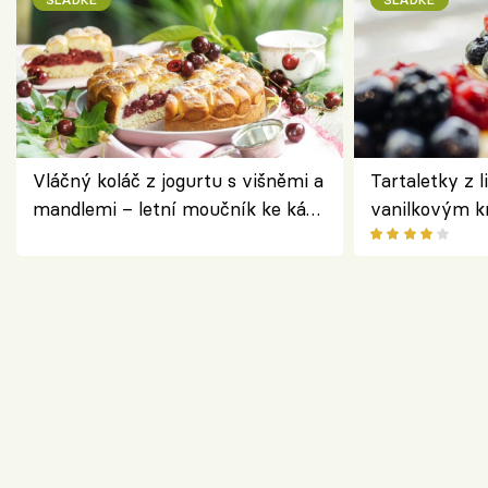
Vláčný koláč z jogurtu s višněmi a
Tartaletky z l
mandlemi – letní moučník ke kávě
vanilkovým k
i na oslavu
ovocem podle