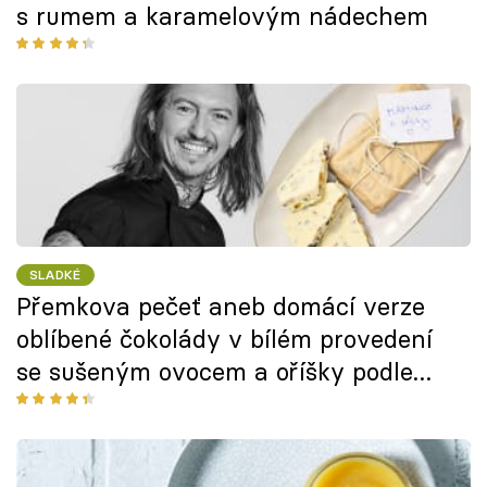
s rumem a karamelovým nádechem
SLADKÉ
Přemkova pečeť aneb domácí verze
oblíbené čokolády v bílém provedení
se sušeným ovocem a oříšky podle
Přemka Forejta