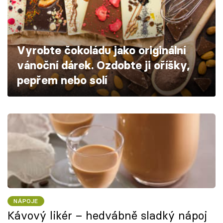
Škola vaření
Recepty z TV
Vyrobte čokoládu jako originální
Speciál: Cuketa
vánoční dárek. Ozdobte ji oříšky,
pepřem nebo solí
Těhotnej kuchař
Sledujte prima+
Přihlášení
Sledujte nás
NÁPOJE
Kávový likér – hedvábně sladký nápoj