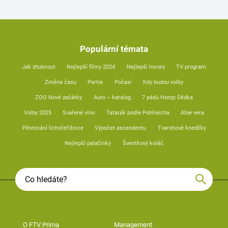
Populární témata
Jak zhubnout
Nejlepší filmy 2024
Nejlepší horory
TV program
Změna času
Partie
Počasí
Kdy budou volby
ZOO Nové začátky
Auto – katalog
7 pádů Honzy Dědka
Volby 2025
Svařené víno
Tatarák podle Pohlreicha
Aloe vera
Pěstování lichořeřišnice
Výpočet ascendentu
Tvarohové knedlíky
Nejlepší palačinky
Švestkový koláč
O FTV Prima
Management