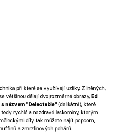
chnika při které se využívají uzlíky. Z lněných,
e většinou dělají dvojrozměrné obrazy,
Ed
(delikátní), které
tů s názvem "Delectable"
", tedy rychlé a nezdravé laskominy, kterým
uměleckými díly tak můžete najít popcorn,
muffinů a zmrzlinových pohárů.