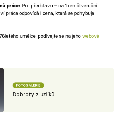
. Pro představu – na 1 cm čtvereční
dnů práce
ví práce odpovídá i cena, která se pohybuje
 78letého umělce, podívejte se na jeho
webové
FOTOGALERIE
Dobroty z uzlíků