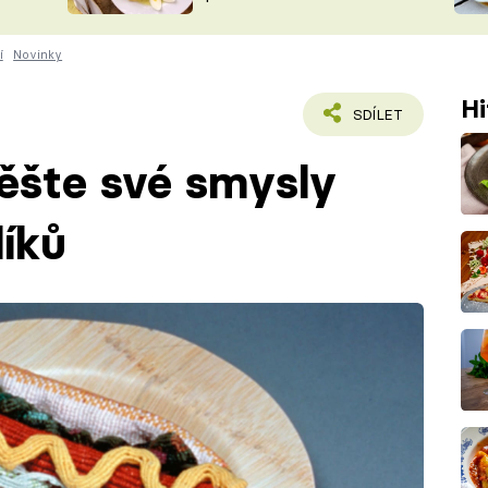
ŠÉFREDAK
VYCHYTÁVKY
í
Novinky
SOUTĚŽ FR
NA NÁKUPECH
ČASOPIS
Hi
SDÍLET
šte své smysly
líků