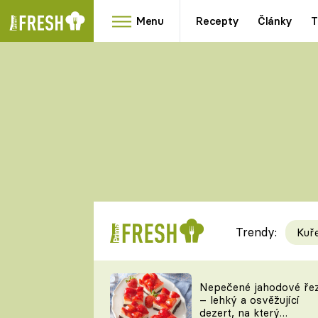
Menu
Recepty
Články
T
Oblíbené
Přílohy
recepty
HRANOLKY
HOUBY
KNEDLÍKY
DÝNĚ
KAŠE
RYCHLOVKY
Trendy:
Kuř
Populární
Videorecept
Nepečené jahodové ře
– lehký a osvěžující
kuchaři
dezert, na který
TEĎ VAŘÍ ŠÉF!