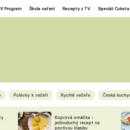
V Program
Škola vaření
Recepty z TV
Speciál: Cuketa
Polévky
Saláty
ČESKÁ KLASIKA
TĚSTOVIN
SILNÉ VÝVARY
SLADKÉ
KRÉMOVÉ
BEZMASÁ J
e
Polévky k večeři
Rychlé večeře
Česká kuchy
y
Tipy a triky
Novink
zy
Koprová omáčka -
jednoduchý recept na
poctivou klasiku
KAM ZA JÍDLEM
BLOG