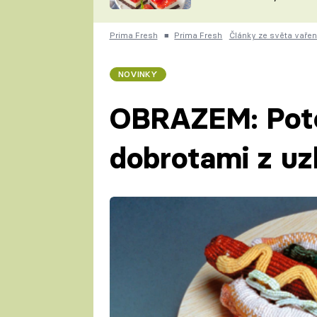
nepotřebujete troubu
ZDENĚK
ČESKO NA TALÍŘI
POHLREICH
Prima Fresh
■
Prima Fresh
Články ze světa vařen
KAROLÍNA,
JAROSLAV SAPÍK
DOMÁCÍ
NOVINKY
KUCHAŘKA
KAROLÍNA
KAMBERSKÁ
OBRAZEM: Potě
dobrotami z uz