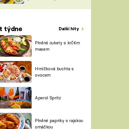
TORKY
ESH
t týdne
Další hity
Plněné cukety s krůtím
masem
Hrníčková buchta s
ovocem
Aperol Spritz
Plněné papriky s rajskou
omáčkou