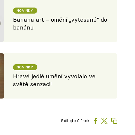
NOVINKY
Banana art – umění „vytesané“ do
banánu
NOVINKY
Hravé jedlé umění vyvolalo ve
světě senzaci!
Sdílejte článek