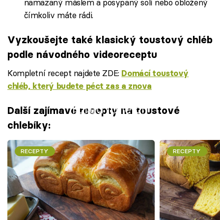
namazaný máslem a posypaný solí nebo obložený
čímkoliv máte rádi.
Vyzkoušejte také klasický toustový chléb
podle návodného videoreceptu
Kompletní recept najdete ZDE:
Domácí toustový
chléb, který budete péct zas a znova
Failed to fetch
Další zajímavé recepty na toustové
chlebíky:
RECEPTY
RECEPTY