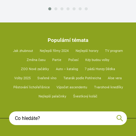
Populární témata
Jak zhubnout
Nejlepší filmy 2024
Nejlepší horory
TV program
Změna času
Partie
Počasí
Kdy budou volby
ZOO Nové začátky
Auto – katalog
7 pádů Honzy Dědka
Volby 2025
Svařené víno
Tatarák podle Pohlreicha
Aloe vera
Pěstování lichořeřišnice
Výpočet ascendentu
Tvarohové knedlíky
Nejlepší palačinky
Švestkový koláč