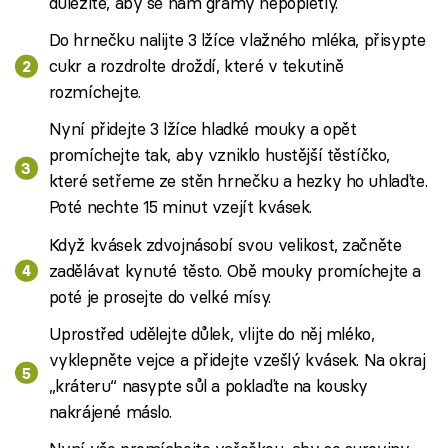
důležité, aby se nám gramy nepopletly.
Do hrnečku nalijte 3 lžíce vlažného mléka, přisypte
cukr a rozdrolte droždí, které v tekutině
rozmíchejte.
Nyní přidejte 3 lžíce hladké mouky a opět
promíchejte tak, aby vzniklo hustější těstíčko,
které setřeme ze stěn hrnečku a hezky ho uhlaďte.
Poté nechte 15 minut vzejít kvásek.
Když kvásek zdvojnásobí svou velikost, začněte
zadělávat kynuté těsto. Obě mouky promíchejte a
poté je prosejte do velké mísy.
Uprostřed udělejte důlek, vlijte do něj mléko,
vyklepněte vejce a přidejte vzešlý kvásek. Na okraj
„kráteru“ nasypte sůl a poklaďte na kousky
nakrájené máslo.