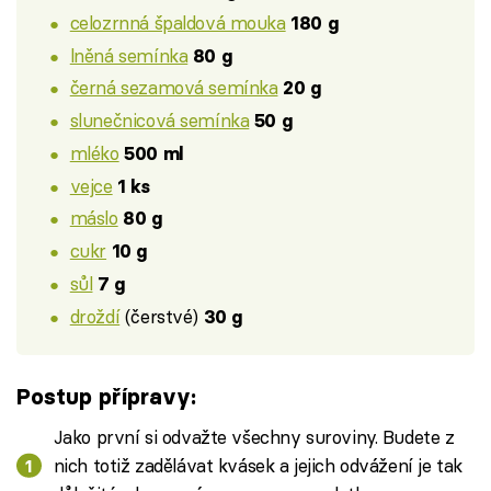
celozrnná špaldová mouka
180 g
lněná semínka
80 g
černá sezamová semínka
20 g
slunečnicová semínka
50 g
mléko
500 ml
vejce
1 ks
máslo
80 g
cukr
10 g
sůl
7 g
droždí
(čerstvé)
30 g
Postup přípravy:
Jako první si odvažte všechny suroviny. Budete z
nich totiž zadělávat kvásek a jejich odvážení je tak