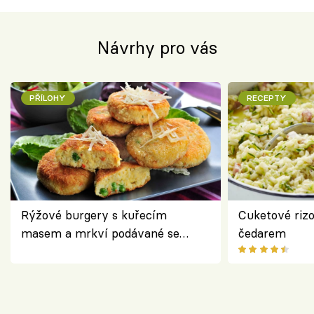
Návrhy pro vás
PŘÍLOHY
RECEPTY
Rýžové burgery s kuřecím
Cuketové rizo
masem a mrkví podávané se
čedarem
salátem – lehká a chutná večeře