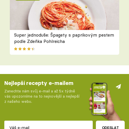
Super jednoduše: Špagety s paprikovým pestem
podle Zdeňka Pohlreicha
Nejlepší recepty e-mailem
Zanechte nám svůj e-mail a až 5x týdně
vás upozorníme na to nejnovější a nejlepší
z našeho webu.
ODESLAT