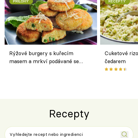
PŘÍLOHY
RECEPTY
Rýžové burgery s kuřecím
Cuketové rizo
masem a mrkví podávané se
čedarem
salátem – lehká a chutná večeře
Recepty