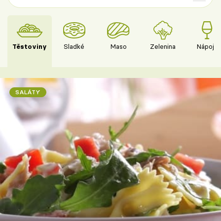
Těstoviny
Sladké
Maso
Zelenina
Nápoje
SALÁTY