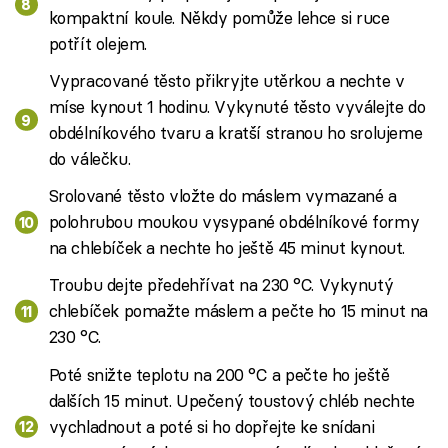
kompaktní koule. Někdy pomůže lehce si ruce
potřít olejem.
Vypracované těsto přikryjte utěrkou a nechte v
míse kynout 1 hodinu. Vykynuté těsto vyválejte do
obdélníkového tvaru a kratší stranou ho srolujeme
do válečku.
Srolované těsto vložte do máslem vymazané a
polohrubou moukou vysypané obdélníkové formy
na chlebíček a nechte ho ještě 45 minut kynout.
Troubu dejte předehřívat na 230 °C. Vykynutý
chlebíček pomažte máslem a pečte ho 15 minut na
230 °C.
Poté snižte teplotu na 200 °C a pečte ho ještě
dalších 15 minut. Upečený toustový chléb nechte
vychladnout a poté si ho dopřejte ke snídani