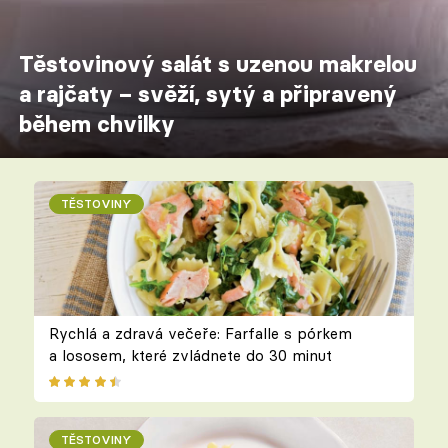
Těstovinový salát s uzenou makrelou
a rajčaty – svěží, sytý a připravený
během chvilky
TĚSTOVINY
Rychlá a zdravá večeře: Farfalle s pórkem
a lososem, které zvládnete do 30 minut
TĚSTOVINY