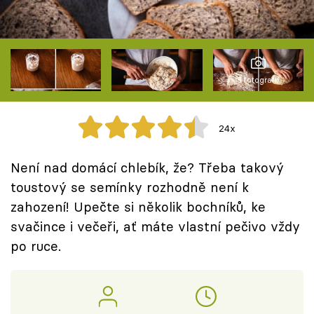
Škola vaření
Recepty z TV
Speciál: Cuketa
5 fotografií
Těhotnej kuchař
24x
Sledujte prima+
Není nad domácí chlebík, že? Třeba takový
toustový se semínky rozhodně není k
Přihlášení
zahození! Upečte si několik bochníků, ke
svačince i večeři, ať máte vlastní pečivo vždy
po ruce.
Sledujte nás