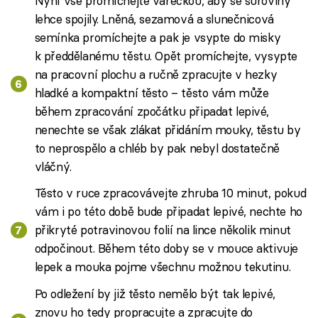
Nyní vše promíchejte vařečkou, aby se suroviny
lehce spojily. Lněná, sezamová a slunečnicová
semínka promíchejte a pak je vsypte do misky
k předdělanému těstu. Opět promíchejte, vysypte
na pracovní plochu a ručně zpracujte v hezky
hladké a kompaktní těsto – těsto vám může
během zpracování zpočátku připadat lepivé,
nenechte se však zlákat přidáním mouky, těstu by
to neprospělo a chléb by pak nebyl dostatečně
vláčný.
Těsto v ruce zpracovávejte zhruba 10 minut, pokud
vám i po této době bude připadat lepivé, nechte ho
přikryté potravinovou folií na lince několik minut
odpočinout. Během této doby se v mouce aktivuje
lepek a mouka pojme všechnu možnou tekutinu.
Po odležení by již těsto nemělo být tak lepivé,
znovu ho tedy propracujte a zpracujte do