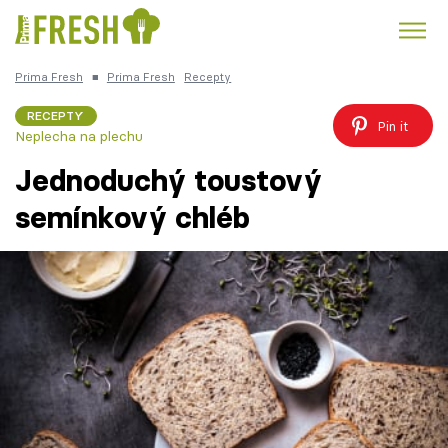
Prima Fresh
■
Prima Fresh
Recepty
Kuře
Polévky k večeři
Rychlé večeře
Trendy:
RECEPTY
Pin it
Neplecha na plechu
Česká kuchyně
Čokoláda
Jednoduchý toustový
semínkový chléb
Témata
Recepty
Články
TV Program