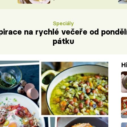
ŠÉFREDAK
VYCHYTÁVKY
SOUTĚŽ FR
NA NÁKUPECH
Speciály
ČASOPIS
pirace na rychlé večeře od ponděl
pátku
H