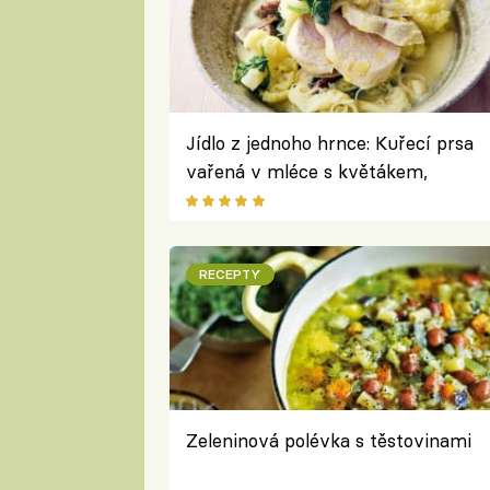
Jídlo z jednoho hrnce: Kuřecí prsa
vařená v mléce s květákem,
špenátem a nudlemi podle Jamieho
Olivera
RECEPTY
Zeleninová polévka s těstovinami