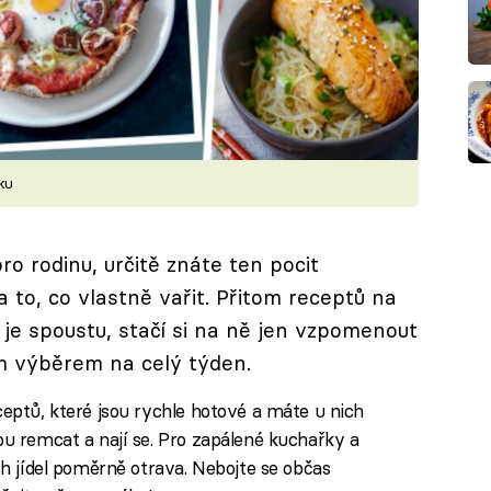
ku
o rodinu, určitě znáte ten pocit
a to, co vlastně vařit. Přitom receptů na
 je spoustu, stačí si na ně jen vzpomenout
m výběrem na celý týden.
ceptů, které jsou rychle hotové a máte u nich
ou remcat a nají se. Pro zapálené kuchařky a
ých jídel poměrně otrava. Nebojte se občas