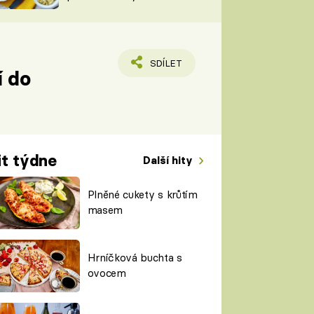
TORKY
ESH
SDÍLET
í do
it týdne
Další hity
Plněné cukety s krůtím
masem
Hrníčková buchta s
ovocem