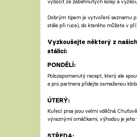
vybočit ze zaběhnutých kolejí a vyzkou
Dobrým tipem je vytvoření seznamu pro
stále při ruce), do kterého můžete v p
Vyzkoušejte některý z našich 
stálicí:
PONDĚLÍ:
Polozapomenutý recept, který ale spous
a pro partnera přidejte osmaženou klob
ÚTERÝ:
Kuřecí prsa jsou velmi vděčná. Chuťov
výraznými omáčkami, výhodou je jeho v
STŘEDA: