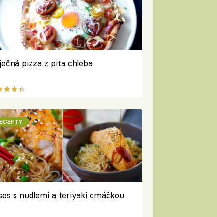
ječná pizza z pita chleba
ECEPTY
sos s nudlemi a teriyaki omáčkou