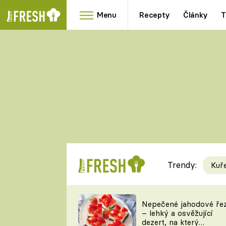
Menu
Recepty
Články
T
Oblíbené
Přílohy
recepty
HRANOLKY
HOUBY
KNEDLÍKY
DÝNĚ
KAŠE
RYCHLOVKY
Trendy:
Kuř
Populární
Videorecept
Nepečené jahodové ře
– lehký a osvěžující
kuchaři
dezert, na který
TEĎ VAŘÍ ŠÉF!