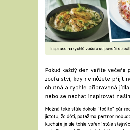
Inspirace na rychlé večeře od pondělí do pát
Pokud každý den vaříte večeře pr
zoufalství, kdy nemůžete přijít n
chutná a rychle připravená jídla
nebo se nechat inspirovat naší
Možná také stále dokola "točíte" pár re
jistotu, že děti, potažmo partner nebud
kuchaře je ale tohle vaření stále stejn