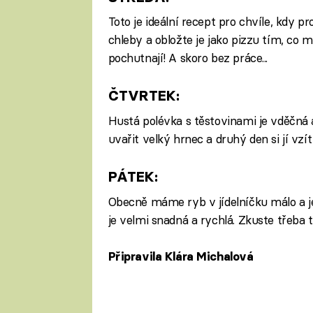
Toto je ideální recept pro chvíle, kdy pr
chleby a obložte je jako pizzu tím, co m
pochutnají! A skoro bez práce...
ČTVRTEK:
Hustá polévka s těstovinami je vděčná 
uvařit velký hrnec a druhý den si jí vzí
PÁTEK:
Obecně máme ryb v jídelníčku málo a je 
je velmi snadná a rychlá. Zkuste třeba t
Připravila Klára Michalová