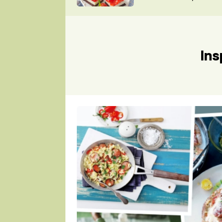
nepotřebujete troubu
ZDENĚK
ČESKO NA TALÍŘI
POHLREICH
KAROLÍNA,
JAROSLAV SAPÍK
DOMÁCÍ
Ins
KUCHAŘKA
KAROLÍNA
KAMBERSKÁ