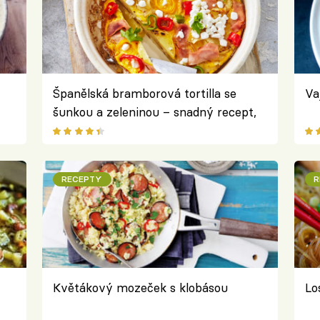
Španělská bramborová tortilla se
Va
šunkou a zeleninou – snadný recept,
který si přizpůsobíte podle sebe
RECEPTY
R
Květákový mozeček s klobásou
Lo