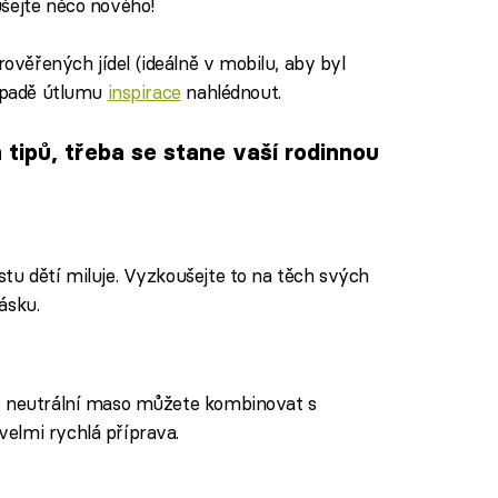
šejte něco nového!
věřených jídel (ideálně v mobilu, aby byl
řípadě útlumu
inspirace
nahlédnout.
tipů, třeba se stane vaší rodinnou
tu dětí miluje. Vyzkoušejte to na těch svých
ásku.
ě neutrální maso můžete kombinovat s
elmi rychlá příprava.