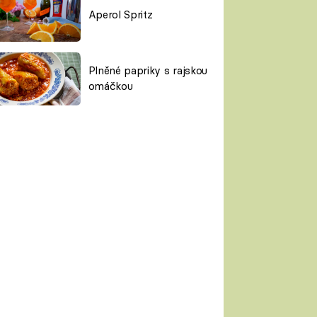
Aperol Spritz
Plněné papriky s rajskou
omáčkou