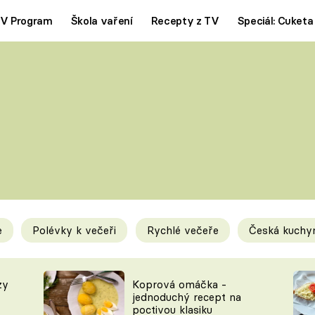
V Program
Škola vaření
Recepty z TV
Speciál: Cuketa
Polévky
Saláty
ČESKÁ KLASIKA
TĚSTOVIN
SILNÉ VÝVARY
SLADKÉ
KRÉMOVÉ
BEZMASÁ J
e
Polévky k večeři
Rychlé večeře
Česká kuchy
y
Tipy a triky
Novink
zy
Koprová omáčka -
jednoduchý recept na
poctivou klasiku
KAM ZA JÍDLEM
BLOG