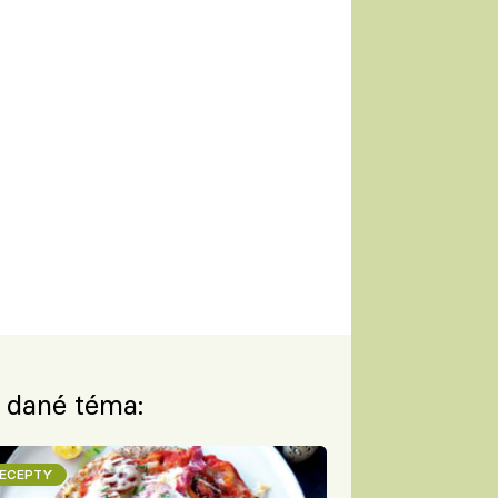
a dané téma:
ECEPTY