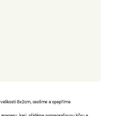
 velikosti 8x2cm, osolíme a opepříme
 ananasu, kari, přidáme pomerančovou kůru a