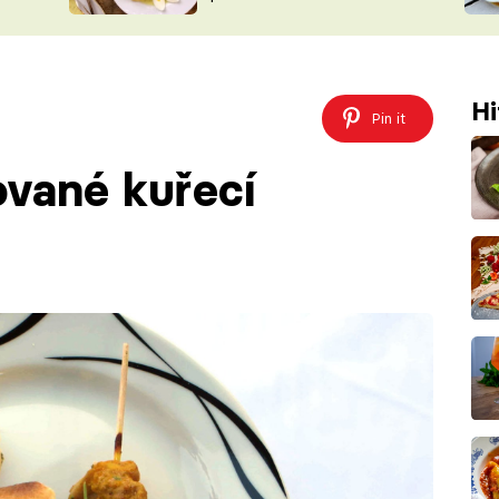
ŠÉFREDAK
VYCHYTÁVKY
SOUTĚŽ FR
NA NÁKUPECH
ČASOPIS
Hi
Pin it
ované kuřecí