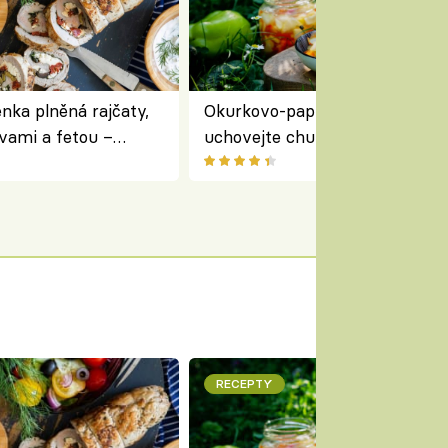
nka plněná rajčaty,
Okurkovo-papriková čalamáda 
vami a fetou –
uchovejte chuť letní zeleniny n
ředomořský recept na
zimu
RECEPTY