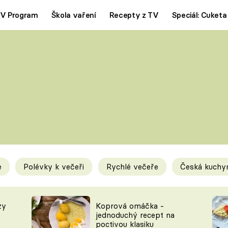
V Program
Škola vaření
Recepty z TV
Speciál: Cuketa
Polévky
Saláty
ČESKÁ KLASIKA
TĚSTOVIN
SILNÉ VÝVARY
SLADKÉ
KRÉMOVÉ
BEZMASÁ J
e
Polévky k večeři
Rychlé večeře
Česká kuchy
y
Tipy a triky
Novink
zy
Koprová omáčka -
jednoduchý recept na
poctivou klasiku
KAM ZA JÍDLEM
BLOG