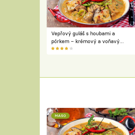
Vepřový guláš s houbami a
pórkem – krémový a voňavý
pokrm z jednoho hrnce
MASO