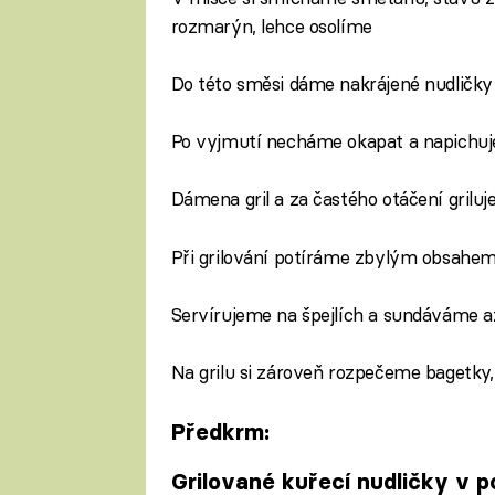
rozmarýn, lehce osolíme
Do této směsi dáme nakrájené nudličk
Po vyjmutí necháme okapat a napichuj
Dámena gril a za častého otáčení gril
Při grilování potíráme zbylým obsahe
Servírujeme na špejlích a sundáváme až 
Na grilu si zároveň rozpečeme bagetk
Předkrm:
Grilované kuřecí nudličky v 