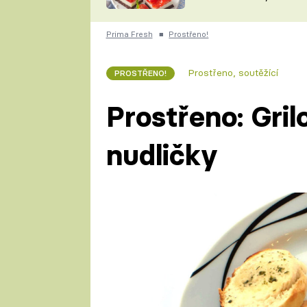
nepotřebujete troubu
ZDENĚK
ČESKO NA TALÍŘI
POHLREICH
Prima Fresh
■
Prostřeno!
KAROLÍNA,
JAROSLAV SAPÍK
DOMÁCÍ
Prostřeno, soutěžící
PROSTŘENO!
KUCHAŘKA
KAROLÍNA
KAMBERSKÁ
Prostřeno: Gril
nudličky