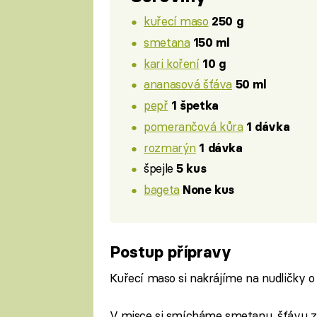
kuřecí maso
250 g
smetana
150 ml
kari koření
10 g
ananasová šťáva
50 ml
pepř
1 špetka
pomerančová kůra
1 dávka
rozmarýn
1 dávka
špejle
5 kus
bageta
None kus
Postup přípravy
Kuřecí maso si nakrájíme na nudličky o
V misce si smícháme smetanu, šťávu z