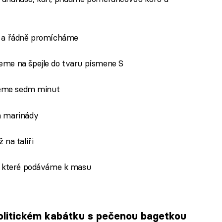
y a řádně promícháme
eme na špejle do tvaru písmene S
ujeme sedm minut
m marinády
na talíři
y, které podáváme k masu
politickém kabátku s pečenou bagetkou