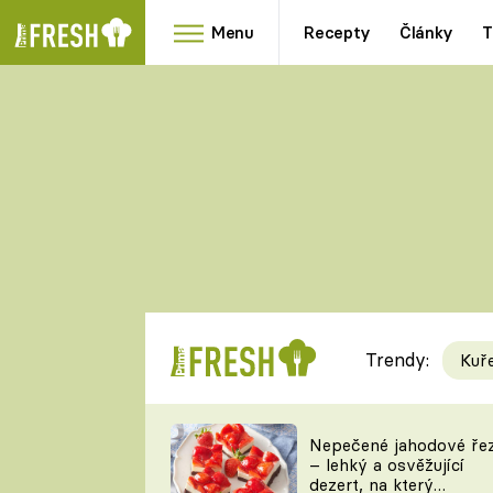
Menu
Recepty
Články
T
Oblíbené
Přílohy
recepty
HRANOLKY
HOUBY
KNEDLÍKY
DÝNĚ
KAŠE
RYCHLOVKY
Trendy:
Kuř
Populární
Videorecept
Nepečené jahodové ře
– lehký a osvěžující
kuchaři
dezert, na který
TEĎ VAŘÍ ŠÉF!