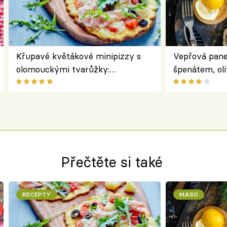
Křupavé květákové minipizzy s
Vepřová pane
olomouckými tvarůžky:
špenátem, oli
bezlepkový oběd s typicky
perfektní st
českým sýrem
roládu
Přečtěte si také
RECEPTY
MASO