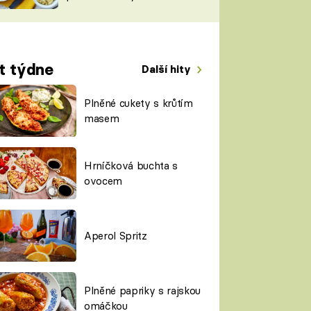
TORKY
ESH
t týdne
Další hity
Plněné cukety s krůtím
masem
Hrníčková buchta s
ovocem
Aperol Spritz
Plněné papriky s rajskou
omáčkou