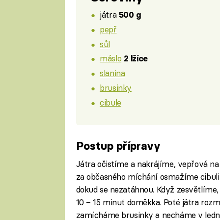
játra
500 g
pepř
sůl
máslo
2 lžíce
slanina
brusinky
cibule
Postup přípravy
Játra očistíme a nakrájíme, vepřová na
za občasného míchání osmažíme cibuli 
dokud se nezatáhnou. Když zesvětlíme,
10 – 15 minut doměkka. Poté játra ro
zamícháme brusinky a necháme v ledni