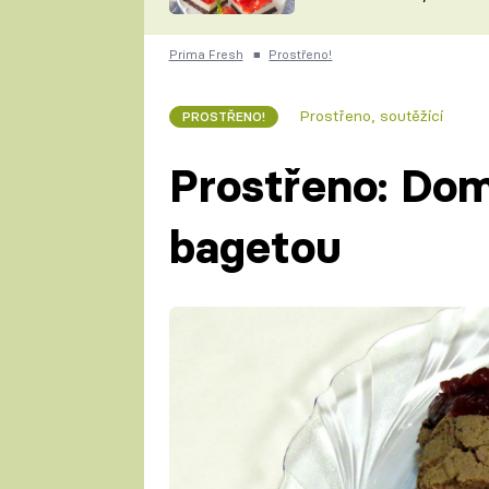
nepotřebujete troubu
ZDENĚK
ČESKO NA TALÍŘI
POHLREICH
Prima Fresh
■
Prostřeno!
KAROLÍNA,
JAROSLAV SAPÍK
DOMÁCÍ
Prostřeno, soutěžící
PROSTŘENO!
KUCHAŘKA
KAROLÍNA
KAMBERSKÁ
Prostřeno: Dom
bagetou