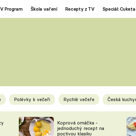
V Program
Škola vaření
Recepty z TV
Speciál: Cuketa
Polévky
Saláty
ČESKÁ KLASIKA
TĚSTOVIN
SILNÉ VÝVARY
SLADKÉ
KRÉMOVÉ
BEZMASÁ J
e
Polévky k večeři
Rychlé večeře
Česká kuchy
y
Tipy a triky
Novink
zy
Koprová omáčka -
jednoduchý recept na
poctivou klasiku
KAM ZA JÍDLEM
BLOG