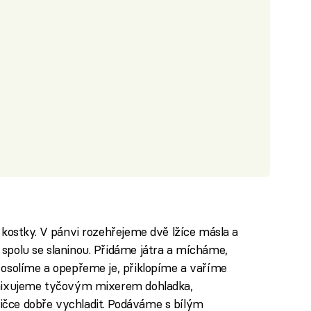
 kostky. V pánvi rozehřejeme dvě lžíce másla a
spolu se slaninou. Přidáme játra a mícháme,
 osolíme a opepřeme je, přiklopíme a vaříme
zmixujeme tyčovým mixerem dohladka,
čce dobře vychladit. Podáváme s bílým