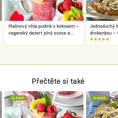
Malinový chia pudink s kokosem –
Jednoduchý b
veganský dezert plný ovoce a
drobenkou – 
ořechů
ovoce
Přečtěte si také
SLADKÉ
SLADKÉ