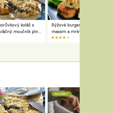
orůvkový koláč s
Rýžové burgery s kuřecím
vláčný moučník plný
masem a mrkví podávané se
salátem – lehká a chutná veče
NOVINKY