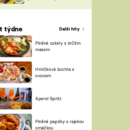
TORKY
ESH
t týdne
Další hity
Plněné cukety s krůtím
masem
Hrníčková buchta s
ovocem
Aperol Spritz
Plněné papriky s rajskou
omáčkou