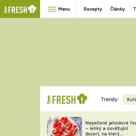
Menu
Recepty
Články
T
Oblíbené
Přílohy
recepty
HRANOLKY
HOUBY
KNEDLÍKY
DÝNĚ
KAŠE
RYCHLOVKY
Trendy:
Kuř
Populární
Videorecept
Nepečené jahodové ře
– lehký a osvěžující
kuchaři
dezert, na který
TEĎ VAŘÍ ŠÉF!