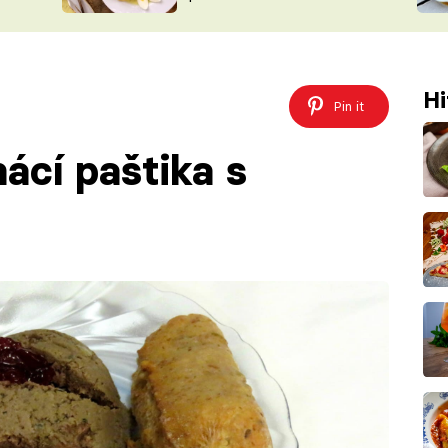
ŠÉFREDAK
VYCHYTÁVKY
SOUTĚŽ FR
NA NÁKUPECH
ČASOPIS
Hi
Pin it
ácí paštika s