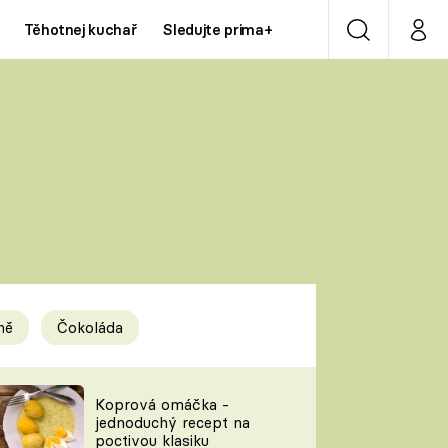
Těhotnej kuchař
Sledujte prima+
Vyhledávání
Můj p
Prima+
Y
CNN Prima NEWS
Prima ZOOM
ÍDLA
Prima LIVING
Prima Ženy
ně
Čokoláda
Prima LAJK
y
Koprová omáčka -
jednoduchý recept na
Sledujte nás
poctivou klasiku