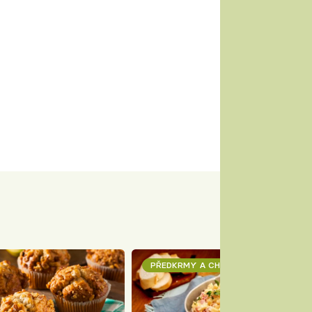
PŘEDKRMY A CHUŤOVKY