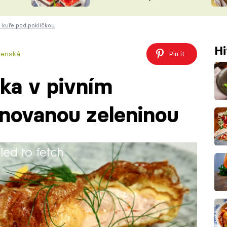
nepotřebujete troubu
ŠÉFREDAK
VYCHYTÁVKY
 kuře pod pokličkou
SOUTĚŽ FR
NA NÁKUPECH
ČASOPIS
Hi
šenská
Pin it
ka v pivním
inovanou zeleninou
iled to fetch
tíčku s marinovanou zeleninou