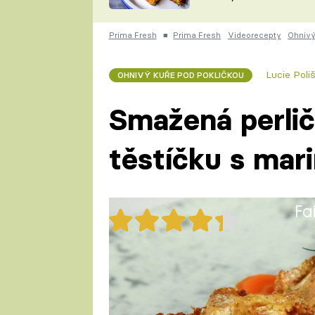
skvělý způsob, jak
ZDENĚK
zpracovat přerostlé
ČESKO NA TALÍŘI
cukety
POHLREICH
Prima Fresh
■
Prima Fresh
Videorecepty
Ohnivý
KAROLÍNA,
JAROSLAV SAPÍK
DOMÁCÍ
Lucie Poli
OHNIVÝ KUŘE POD POKLIČKOU
KUCHAŘKA
KAROLÍNA
KAMBERSKÁ
Smažená perlič
těstíčku s mar
Fa
37x
Smažená perlička v pivním těs