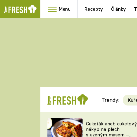
Menu
Recepty
Články
T
Oblíbené
Přílohy
recepty
HRANOLKY
HOUBY
KNEDLÍKY
DÝNĚ
KAŠE
RYCHLOVKY
Trendy:
Kuř
Populární
Videorecept
Cukeťák aneb cuketový
nákyp na plech
kuchaři
s uzeným masem –
TEĎ VAŘÍ ŠÉF!