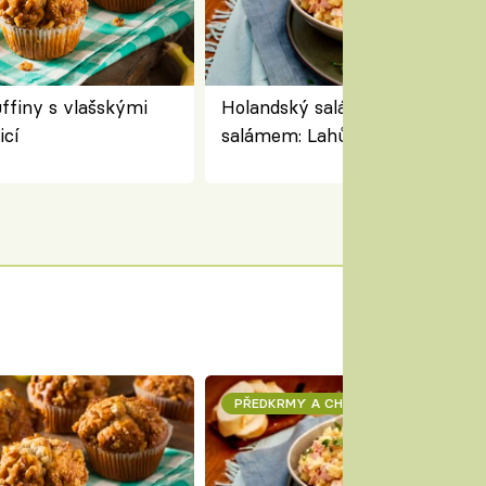
finy s vlašskými
Holandský salát se sýrem a
icí
salámem: Lahůdkářská retro
klasika, která chutná stejně sk
jako dřív
PŘEDKRMY A CHUŤOVKY