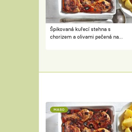
Špikovaná kuřecí stehna s
chorizem a olivami pečená na
letní zelenině – šťavnaté maso s
výraznou chutí inspirovanou
Španělskem
MASO