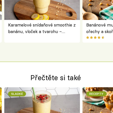
Karamelové snídaňové smoothie z
Banánové muf
banánu, vloček a tvarohu –
ořechy a skoř
snídaně do skleničky
Přečtěte si také
SLADKÉ
RECEPTY