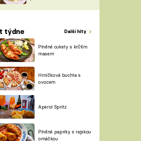
TORKY
ESH
t týdne
Další hity
Plněné cukety s krůtím
masem
Hrníčková buchta s
ovocem
Aperol Spritz
Plněné papriky s rajskou
omáčkou