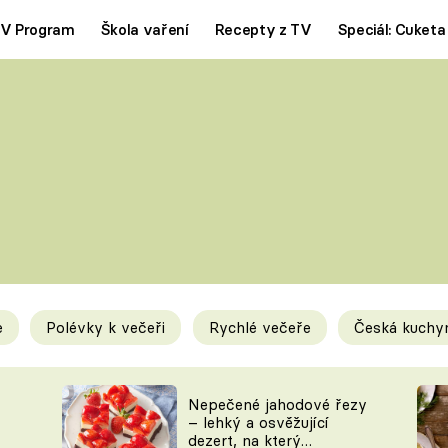
V Program
Škola vaření
Recepty z TV
Speciál: Cuketa
Polévky
Saláty
ČESKÁ KLASIKA
TĚSTOVIN
SILNÉ VÝVARY
SLADKÉ
KRÉMOVÉ
BEZMASÁ J
e
Polévky k večeři
Rychlé večeře
Česká kuchy
y
Tipy a triky
Novink
Nepečené jahodové řezy
– lehký a osvěžující
dezert, na který
KAM ZA JÍDLEM
BLOG