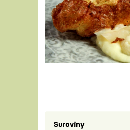
1 porce
Suroviny