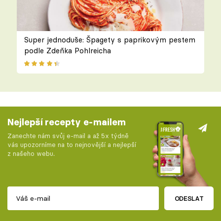
Super jednoduše: Špagety s paprikovým pestem
podle Zdeňka Pohlreicha
Nejlepší recepty e-mailem
Zanechte nám svůj e-mail a až 5x týdně
vás upozorníme na to nejnovější a nejlepší
z našeho webu.
ODESLAT