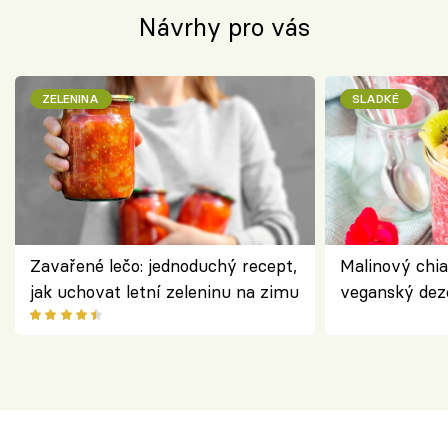
Návrhy pro vás
ZELENINA
SLADKÉ
Zavařené lečo: jednoduchý recept,
Malinový chi
jak uchovat letní zeleninu na zimu
veganský dez
ořechů