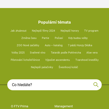
Populární témata
Jak zhubnout
Nejlepší filmy 2024
Nejlepší horory
TV program
Změna času
Partie
Počasí
Kdy budou volby
ZOO Nové začátky
Auto – katalog
7 pádů Honzy Dědka
Volby 2025
Svařené víno
Tatarák podle Pohlreicha
Aloe vera
Pěstování lichořeřišnice
Výpočet ascendentu
Tvarohové knedlíky
Nejlepší palačinky
Švestkový koláč
O FTV Prima
Management