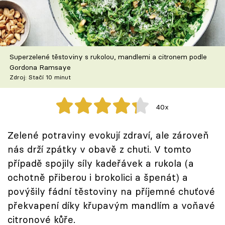
Škola vaření
Recepty z TV
Superzelené těstoviny s rukolou, mandlemi a citronem podle
Speciál: Cuketa
Gordona Ramsaye
Zdroj: Stačí 10 minut
Těhotnej kuchař
40x
Sledujte prima+
Zelené potraviny evokují zdraví, ale zároveň
Přihlášení
nás drží zpátky v obavě z chuti. V tomto
případě spojily síly kadeřávek a rukola (a
ochotně přiberou i brokolici a špenát) a
Sledujte nás
povýšily fádní těstoviny na příjemné chuťové
překvapení díky křupavým mandlím a voňavé
citronové kůře.