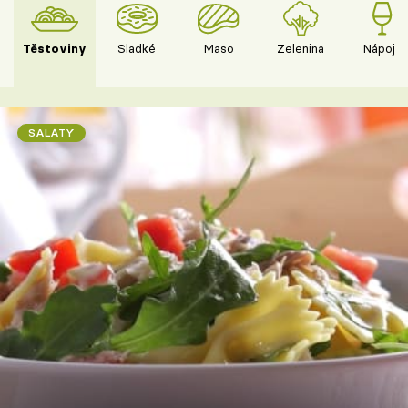
Těstoviny
Sladké
Maso
Zelenina
Nápoje
SALÁTY