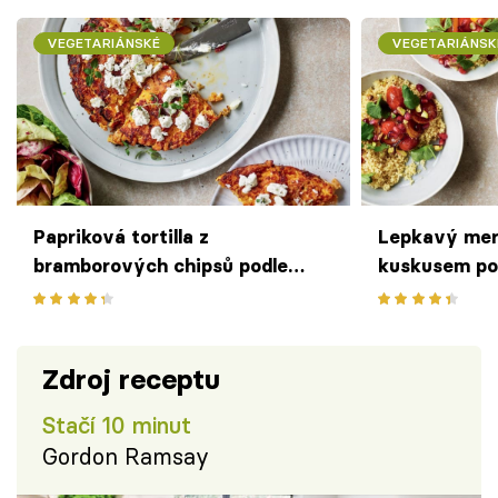
VEGETARIÁNSKÉ
VEGETARIÁNSK
Papriková tortilla z
Lepkavý mer
bramborových chipsů podle
kuskusem po
Gordona Ramsaye
Ramsaye
Zdroj receptu
Stačí 10 minut
Gordon Ramsay