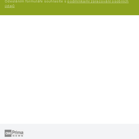
Odesláním formuláře souhlasíte s
podmínkami zpracování osobních
údajů