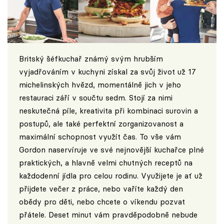
Britský šéfkuchař známý svým hrubším
vyjadřováním v kuchyni získal za svůj život už 17
michelinských hvězd, momentálně jich v jeho
restauraci září v součtu sedm. Stojí za nimi
neskutečná píle, kreativita při kombinaci surovin a
postupů, ale také perfektní zorganizovanost a
maximální schopnost využít čas. To vše vám
Gordon naservíruje ve své nejnovější kuchařce plné
praktických, a hlavně velmi chutných receptů na
každodenní jídla pro celou rodinu. Využijete je ať už
přijdete večer z práce, nebo vaříte každý den
obědy pro děti, nebo chcete o víkendu pozvat
přátele. Deset minut vám pravděpodobně nebude