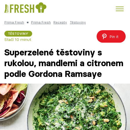
Prima Fresh
■
Prima Fresh
Recepty
Těstoviny
Kuře
Polévky k večeři
Rychlé večeře
Trendy:
TĚSTOVINY
Pin it
Stačí 10 minut
Česká kuchyně
Čokoláda
Superzelené těstoviny s
rukolou, mandlemi a citronem
podle Gordona Ramsaye
Témata
Recepty
Články
TV Program