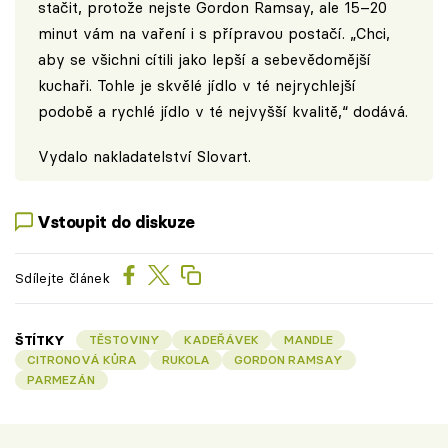
stačit, protože nejste Gordon Ramsay, ale 15–20
minut vám na vaření i s přípravou postačí. „Chci,
aby se všichni cítili jako lepší a sebevědomější
kuchaři. Tohle je skvělé jídlo v té nejrychlejší
podobě a rychlé jídlo v té nejvyšší kvalitě,“ dodává.
Vydalo
nakladatelství Slovart
.
Vstoupit do diskuze
Sdílejte článek
ŠTÍTKY
TĚSTOVINY
KADEŘÁVEK
MANDLE
CITRONOVÁ KŮRA
RUKOLA
GORDON RAMSAY
PARMEZÁN