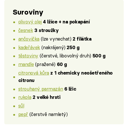
Suroviny
olivový olej
4 lžíce + na pokapání
česnek
3 stroužky
ančovička
(lze vynechat)
2 filátka
kadeřávek
(nakrájený)
250 g
těstoviny
(čerstvé, libovolný druh)
500 g
mandle
(pražené)
60 g
citronová kůra
z 1 chemicky neošetřeného
citronu
strouhaný parmazán
6 lžic
rukola
2 velké hrsti
sůl
pepř
(čerstvě namletý)