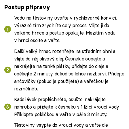
Postup přípravy
Vodu na těstoviny uvařte v rychlovarné konvici,
výrazně tím zrychlíte celý proces. Vlijte ji do
velkého hrnce a postup opakujte. Mezitím vodu
v hrnci osolte a vařte.
Další velký hrnec rozehřejte na středním ohni a
vlijte do něj olivový olej. Česnek oloupejte a
nakrájejte na tenké plátky, přidejte do oleje a
opékejte 2 minuty, dokud se lehce nezbarví. Přidejte
ančovičky (pokud je použijete) a vařečkou je
rozmělněte.
Kadeřávek propláchněte, osušte, nakrájejte
nahrubo a přidejte k česneku s 1 lžící vroucí vody.
Přiklopte pokličkou a vařte v páře 3 minuty.
Těstoviny vsypte do vroucí vody a vařte dle