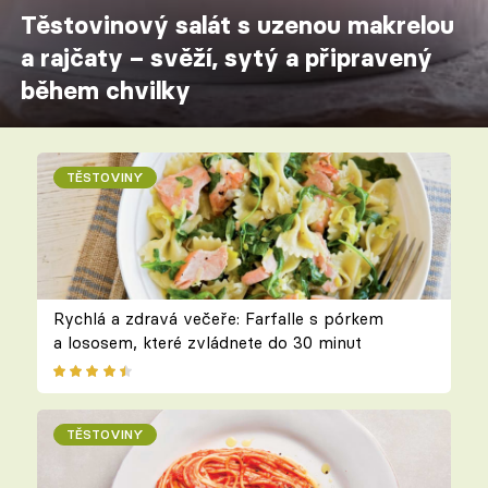
Těstovinový salát s uzenou makrelou
a rajčaty – svěží, sytý a připravený
během chvilky
TĚSTOVINY
Rychlá a zdravá večeře: Farfalle s pórkem
a lososem, které zvládnete do 30 minut
TĚSTOVINY