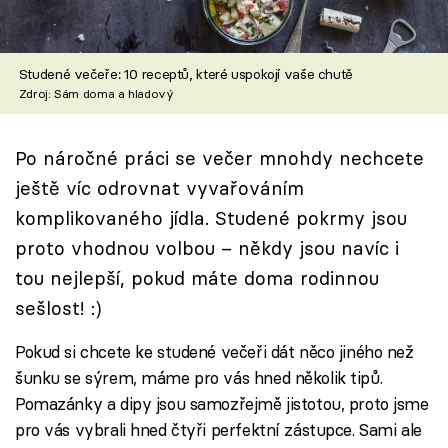
Škola vaření
Recepty z TV
Studené večeře: 10 receptů, které uspokojí vaše chutě
Zdroj: Sám doma a hladový
Speciál: Cuketa
Po náročné práci se večer mnohdy nechcete
Těhotnej kuchař
ještě víc odrovnat vyvařováním
Sledujte prima+
komplikovaného jídla. Studené pokrmy jsou
proto vhodnou volbou – někdy jsou navíc i
Přihlášení
tou nejlepší, pokud máte doma rodinnou
sešlost! :)
Pokud si chcete ke studené večeři dát něco jiného než
Sledujte nás
šunku se sýrem, máme pro vás hned několik tipů.
Pomazánky a dipy jsou samozřejmě jistotou, proto jsme
pro vás vybrali hned čtyři perfektní zástupce. Sami ale