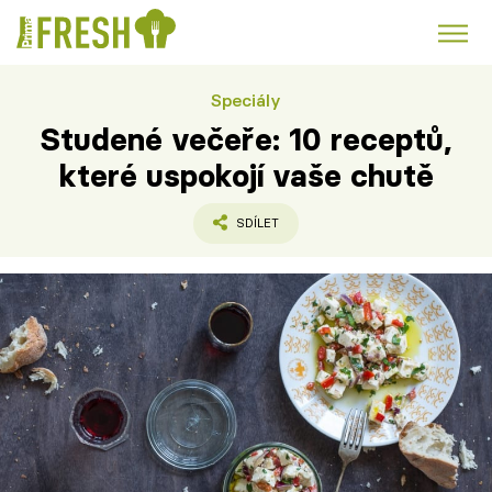
Speciály
Kuře
Polévky k večeři
Rychlé večeře
Trendy:
Studené večeře: 10 receptů,
Česká kuchyně
Čokoláda
které uspokojí vaše chutě
SDÍLET
Témata
Recepty
Články
TV Program