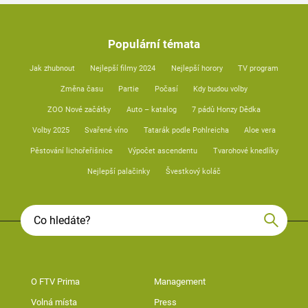
Populární témata
Jak zhubnout
Nejlepší filmy 2024
Nejlepší horory
TV program
Změna času
Partie
Počasí
Kdy budou volby
ZOO Nové začátky
Auto – katalog
7 pádů Honzy Dědka
Volby 2025
Svařené víno
Tatarák podle Pohlreicha
Aloe vera
Pěstování lichořeřišnice
Výpočet ascendentu
Tvarohové knedlíky
Nejlepší palačinky
Švestkový koláč
O FTV Prima
Management
Volná místa
Press