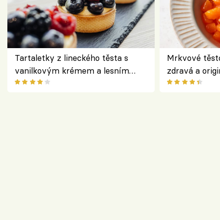
Tartaletky z lineckého těsta s
Mrkvové těst
vanilkovým krémem a lesním
zdravá a origi
ovocem podle Bread Society
klasiky