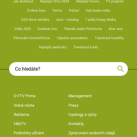
Jak zhubnout
Nejlepší filmy 2024
Nejlepší horory
TV program
Změna času
Partie
Počasí
Kdy budou volby
ZOO Nové začátky
Auto – katalog
7 pádů Honzy Dědka
Volby 2025
Svařené víno
Tatarák podle Pohlreicha
Aloe vera
Pěstování lichořeřišnice
Výpočet ascendentu
Tvarohové knedlíky
Nejlepší palačinky
Švestkový koláč
O FTV Prima
Management
Volná místa
Press
Reklama
Castingy a výzvy
HbbTV
Kontakty
Podmínky užívání
Zpracování osobních údajů