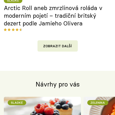
SLADKÉ
Arctic Roll aneb zmrzlinová roláda v
moderním pojetí – tradiční britský
dezert podle Jamieho Olivera
ZOBRAZIT DALŠÍ
Návrhy pro vás
SLADKÉ
ZELENINA