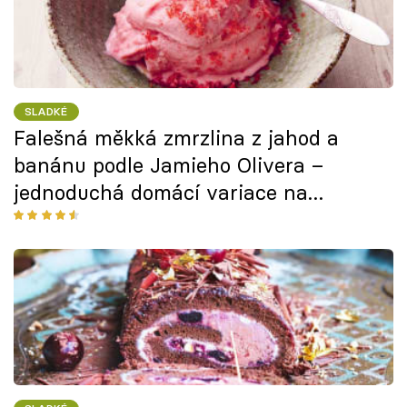
SLADKÉ
Falešná měkká zmrzlina z jahod a
banánu podle Jamieho Olivera –
jednoduchá domácí variace na
klasické letní osvěžení