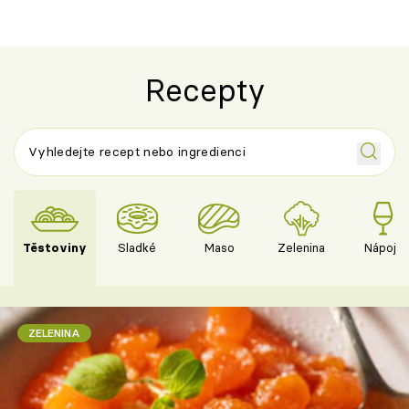
Recepty
Těstoviny
Sladké
Maso
Zelenina
Nápoje
ZELENINA