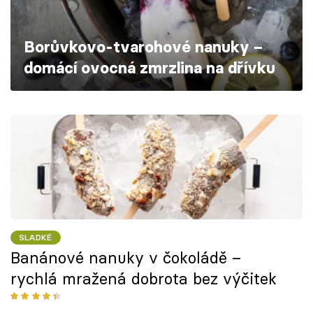
Škola vaření
Borůvkovo-tvarohové nanuky –
Recepty z TV
domácí ovocná zmrzlina na dřívku
Speciál: Cuketa
Těhotnej kuchař
Sledujte prima+
Přihlášení
SLADKÉ
Sledujte nás
Banánové nanuky v čokoládě –
rychlá mražená dobrota bez výčitek