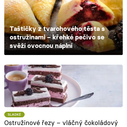
Škola vaření
Recepty z TV
Taštičky z tvarohového těsta s
Speciál: Cuketa
ostružinami – křehké pečivo se
svěží ovocnou náplní
Těhotnej kuchař
Sledujte prima+
Přihlášení
Sledujte nás
SLADKÉ
Ostružinové řezy – vláčný čokoládový