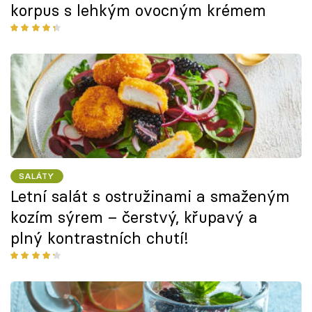
korpus s lehkým ovocným krémem
SALÁTY
Letní salát s ostružinami a smaženým
kozím sýrem – čerstvý, křupavý a
plný kontrastních chutí!