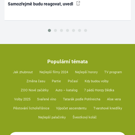
Samozřejmě budu reagovat, uvedl
Populární témata
Jak zhubnout
Nejlepší filmy 2024
Nejlepší horory
TV program
Změna času
Partie
Počasí
Kdy budou volby
ZOO Nové začátky
Auto – katalog
7 pádů Honzy Dědka
Volby 2025
Svařené víno
Tatarák podle Pohlreicha
Aloe vera
Pěstování lichořeřišnice
Výpočet ascendentu
Tvarohové knedlíky
Nejlepší palačinky
Švestkový koláč