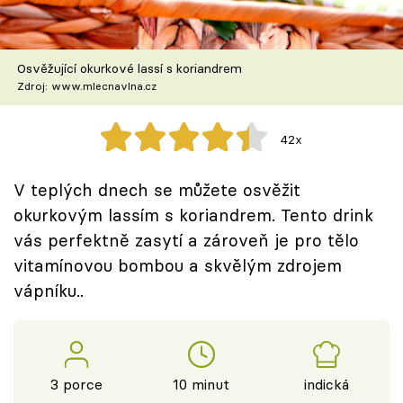
Škola vaření
Recepty z TV
Osvěžující okurkové lassí s koriandrem
Zdroj: www.mlecnavlna.cz
Speciál: Cuketa
42x
Těhotnej kuchař
V teplých dnech se můžete osvěžit
Sledujte prima+
okurkovým lassím s koriandrem. Tento drink
vás perfektně zasytí a zároveň je pro tělo
Přihlášení
vitamínovou bombou a skvělým zdrojem
vápníku..
Sledujte nás
3 porce
10 minut
indická