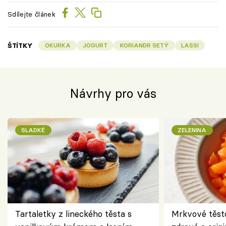
Sdílejte článek
ŠTÍTKY
OKURKA
JOGURT
KORIANDR SETÝ
LASSI
Návrhy pro vás
SLADKÉ
ZELENINA
Tartaletky z lineckého těsta s
Mrkvové těst