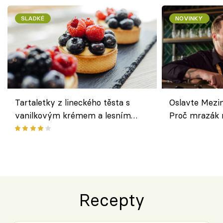
SLADKÉ
NOVINKY
Tartaletky z lineckého těsta s
Oslavte Mezin
vanilkovým krémem a lesním
Proč mrazák n
ovocem podle Bread Society
horku vsadit 
Recepty