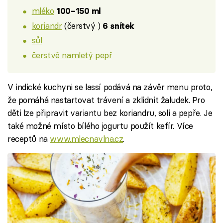
mléko
100–150 ml
koriandr
(čerstvý )
6 snítek
sůl
čerstvě namletý pepř
V indické kuchyni se lassí podává na závěr menu proto,
že pomáhá nastartovat trávení a zklidnit žaludek. Pro
děti lze připravit variantu bez koriandru, soli a pepře. Je
také možné místo bílého jogurtu použít kefír. Více
receptů na
www.mlecnavlna.cz
.