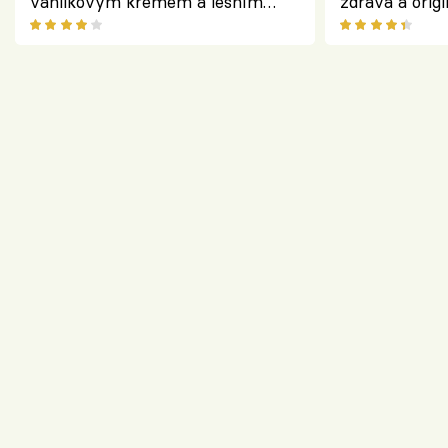
vanilkovým krémem a lesním
zdravá a origi
ovocem podle Bread Society
klasiky