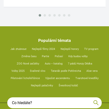
Populární témata
Jak zhubnout
Nejlepší filmy 2024
Nejlepší horory
TV program
Změna času
Partie
Počasí
Kdy budou volby
ZOO Nové začátky
Auto – katalog
7 pádů Honzy Dědka
Volby 2025
Svařené víno
Tatarák podle Pohlreicha
Aloe vera
Pěstování lichořeřišnice
Výpočet ascendentu
Tvarohové knedlíky
Nejlepší palačinky
Švestkový koláč