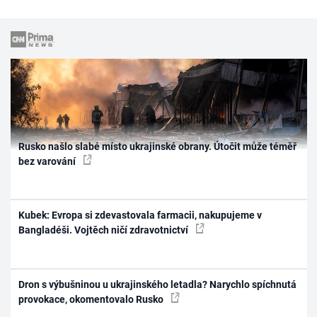
Rusko našlo slabé místo ukrajinské obrany. Útočit může téměř
bez varování
Kubek: Evropa si zdevastovala farmacii, nakupujeme v
Bangladéši. Vojtěch ničí zdravotnictví
Dron s výbušninou u ukrajinského letadla? Narychlo spíchnutá
provokace, okomentovalo Rusko