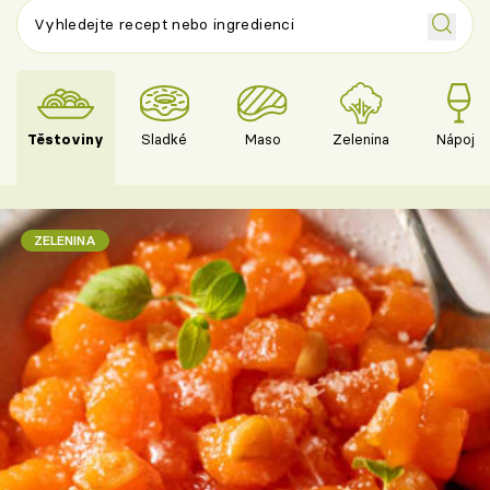
Těstoviny
Sladké
Maso
Zelenina
Nápoje
ZELENINA