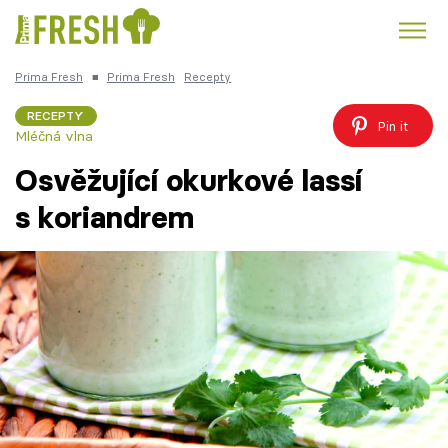
Prima Fresh
■
Prima Fresh
Recepty
Kuře
Polévky k večeři
Rychlé večeře
Trendy:
RECEPTY
Pin it
Mléčná vlna
Česká kuchyně
Čokoláda
Osvěžující okurkové lassí
s koriandrem
Témata
Recepty
Články
TV Program