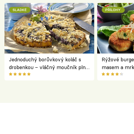
SLADKÉ
PŘÍLOHY
Jednoduchý borůvkový koláč s
Rýžové burge
drobenkou – vláčný moučník plný
masem a mrk
ovoce
salátem – leh