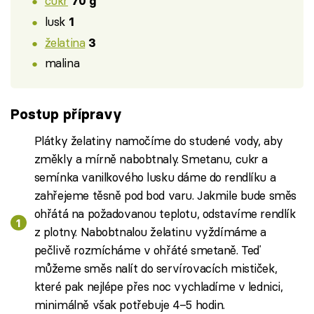
cukr
70 g
lusk
1
želatina
3
malina
Postup přípravy
Plátky želatiny namočíme do studené vody, aby
změkly a mírně nabobtnaly. Smetanu, cukr a
semínka vanilkového lusku dáme do rendlíku a
zahřejeme těsně pod bod varu. Jakmile bude směs
ohřátá na požadovanou teplotu, odstavíme rendlík
z plotny. Nabobtnalou želatinu vyždímáme a
pečlivě rozmícháme v ohřáté smetaně. Teď
můžeme směs nalít do servírovacích mističek,
které pak nejlépe přes noc vychladíme v lednici,
minimálně však potřebuje 4–5 hodin.