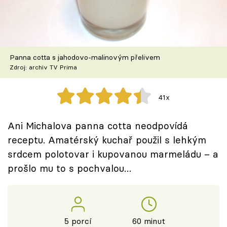
Škola vaření
Recepty z TV
Panna cotta s jahodovo-malinovým přelivem
Speciál: Cuketa
Zdroj: archiv TV Prima
Těhotnej kuchař
41x
Sledujte prima+
Ani Michalova panna cotta neodpovídá
receptu. Amatérský kuchař použil s lehkým
Přihlášení
srdcem polotovar i kupovanou marmeládu – a
prošlo mu to s pochvalou…
Sledujte nás
5 porcí
60 minut