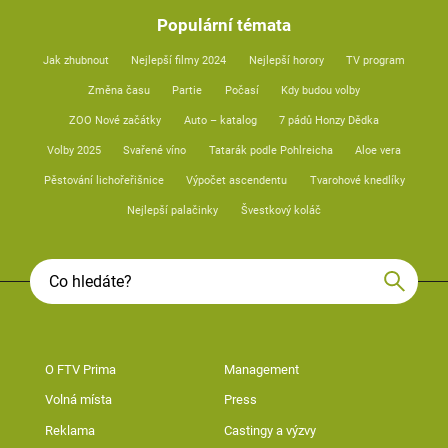
Populární témata
Jak zhubnout
Nejlepší filmy 2024
Nejlepší horory
TV program
Změna času
Partie
Počasí
Kdy budou volby
ZOO Nové začátky
Auto – katalog
7 pádů Honzy Dědka
Volby 2025
Svařené víno
Tatarák podle Pohlreicha
Aloe vera
Pěstování lichořeřišnice
Výpočet ascendentu
Tvarohové knedlíky
Nejlepší palačinky
Švestkový koláč
O FTV Prima
Management
Volná místa
Press
Reklama
Castingy a výzvy