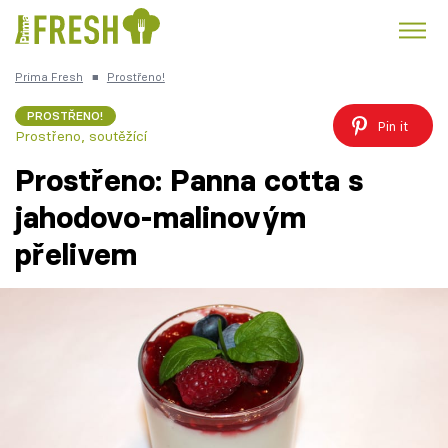
Prima Fresh
■
Prostřeno!
Kuře
Polévky k večeři
Rychlé večeře
Trendy:
PROSTŘENO!
Pin it
Prostřeno, soutěžící
Česká kuchyně
Čokoláda
Prostřeno: Panna cotta s
jahodovo-malinovým
přelivem
Témata
Recepty
Články
TV Program