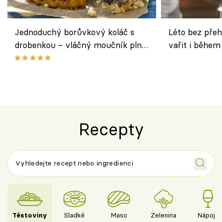
Jednoduchý borůvkový koláč s
Léto bez přeh
drobenkou – vláčný moučník plný
vařit i během
ovoce
Recepty
Těstoviny
Sladké
Maso
Zelenina
Nápoje