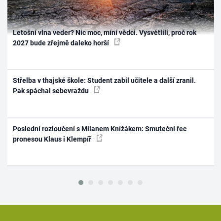
Letošní vlna veder? Nic moc, míní vědci. Vysvětlili, proč rok
2027 bude zřejmě daleko horší
Střelba v thajské škole: Student zabil učitele a další zranil.
Pak spáchal sebevraždu
Poslední rozloučení s Milanem Knížákem: Smuteční řec
pronesou Klaus i Klempíř