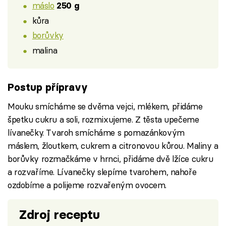
máslo
250 g
kůra
borůvky
malina
Postup přípravy
Mouku smícháme se dvěma vejci, mlékem, přidáme
špetku cukru a soli, rozmixujeme. Z těsta upečeme
lívanečky. Tvaroh smícháme s pomazánkovým
máslem, žloutkem, cukrem a citronovou kůrou. Maliny a
borůvky rozmačkáme v hrnci, přidáme dvě lžíce cukru
a rozvaříme. Lívanečky slepíme tvarohem, nahoře
ozdobíme a polijeme rozvařeným ovocem.
Zdroj receptu