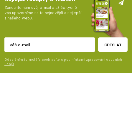
Zanechte nám svůj e-mail a až 5x týdně
vás upozorníme na to nejnovější a nejlepší
z našeho webu.
ODESLAT
Odesláním formuláře souhlasíte s
podmínkami zpracování osobních
údajů