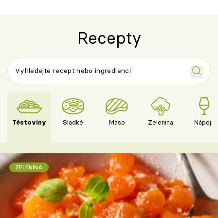
Recepty
Těstoviny
Sladké
Maso
Zelenina
Nápoje
ZELENINA