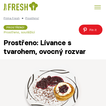
Prima Fresh
■
Prostřeno!
Kuře
Polévky k večeři
Rychlé večeře
Trendy:
PROSTŘENO!
Pin it
Prostřeno, soutěžící
Česká kuchyně
Čokoláda
Prostřeno: Lívance s
tvarohem, ovocný rozvar
Témata
Recepty
Články
TV Program