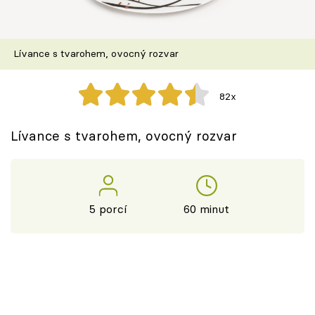
Škola vaření
Recepty z TV
Lívance s tvarohem, ovocný rozvar
Speciál: Cuketa
82x
Těhotnej kuchař
Lívance s tvarohem, ovocný rozvar
Sledujte prima+
Přihlášení
5 porcí
60 minut
Sledujte nás