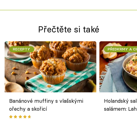
Přečtěte si také
RECEPTY
PŘEDKRMY A 
Banánové muffiny s vlašskými
Holandský sal
ořechy a skořicí
salámem: Lah
klasika, která
jako dřív