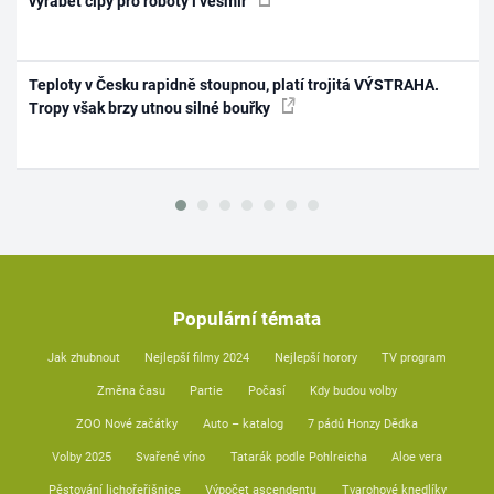
vyrábět čipy pro roboty i vesmír
Teploty v Česku rapidně stoupnou, platí trojitá VÝSTRAHA.
Tropy však brzy utnou silné bouřky
Populární témata
Jak zhubnout
Nejlepší filmy 2024
Nejlepší horory
TV program
Změna času
Partie
Počasí
Kdy budou volby
ZOO Nové začátky
Auto – katalog
7 pádů Honzy Dědka
Volby 2025
Svařené víno
Tatarák podle Pohlreicha
Aloe vera
Pěstování lichořeřišnice
Výpočet ascendentu
Tvarohové knedlíky