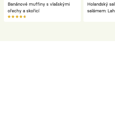
Banánové muffiny s vlašskými
Holandský sal
ořechy a skořicí
salámem: Lah
klasika, která
jako dřív