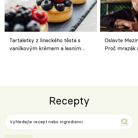
Tartaletky z lineckého těsta s
Oslavte Mezin
vanilkovým krémem a lesním
Proč mrazák n
ovocem podle Bread Society
horku vsadit 
Recepty