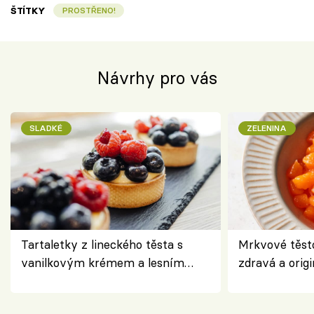
ŠTÍTKY
PROSTŘENO!
Návrhy pro vás
SLADKÉ
ZELENINA
Tartaletky z lineckého těsta s
Mrkvové těst
vanilkovým krémem a lesním
zdravá a origi
ovocem podle Bread Society
klasiky