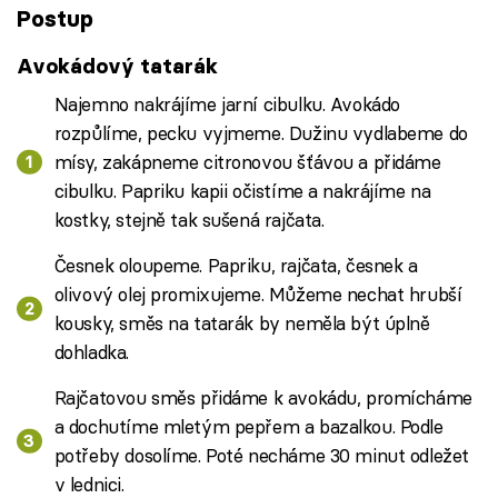
Postup
Avokádový tatarák
Najemno nakrájíme jarní cibulku. Avokádo
rozpůlíme, pecku vyjmeme. Dužinu vydlabeme do
mísy, zakápneme citronovou šťávou a přidáme
cibulku. Papriku kapii očistíme a nakrájíme na
kostky, stejně tak sušená rajčata.
Česnek oloupeme. Papriku, rajčata, česnek a
olivový olej promixujeme. Můžeme nechat hrubší
kousky, směs na tatarák by neměla být úplně
dohladka.
Rajčatovou směs přidáme k avokádu, promícháme
a dochutíme mletým pepřem a bazalkou. Podle
potřeby dosolíme. Poté necháme 30 minut odležet
v lednici.