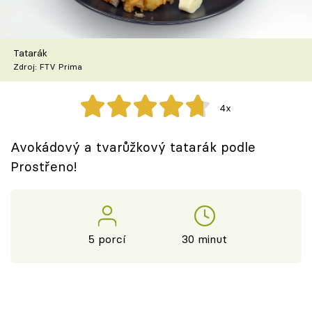
Škola vaření
Recepty z TV
Tatarák
Zdroj: FTV Prima
Speciál: Cuketa
4x
Těhotnej kuchař
Avokádový a tvarůžkový tatarák podle
Sledujte prima+
Prostřeno!
Přihlášení
5 porcí
30 minut
Sledujte nás