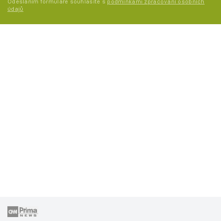
Odesláním formuláře souhlasíte s
podmínkami zpracování osobních
údajů