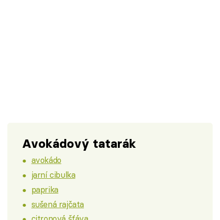
Avokádový tatarák
avokádo
jarní cibulka
paprika
sušená rajčata
citronová šťáva