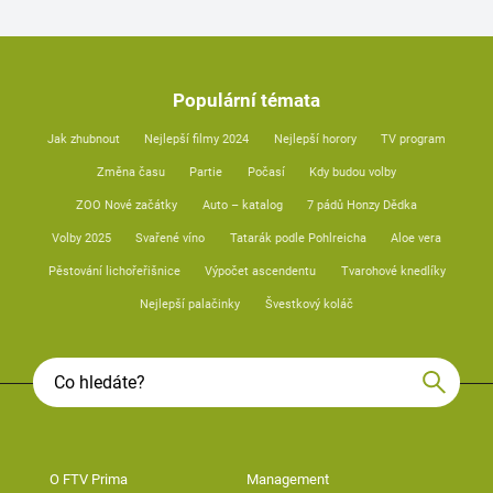
Populární témata
Jak zhubnout
Nejlepší filmy 2024
Nejlepší horory
TV program
Změna času
Partie
Počasí
Kdy budou volby
ZOO Nové začátky
Auto – katalog
7 pádů Honzy Dědka
Volby 2025
Svařené víno
Tatarák podle Pohlreicha
Aloe vera
Pěstování lichořeřišnice
Výpočet ascendentu
Tvarohové knedlíky
Nejlepší palačinky
Švestkový koláč
O FTV Prima
Management