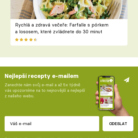
Rychlá a zdravá večeře: Farfalle s pórkem
a lososem, které zvládnete do 30 minut
Nejlepší recepty e-mailem
Zanechte nám svůj e-mail a až 5x týdně
vás upozorníme na to nejnovější a nejlepší
z našeho webu.
ODESLAT