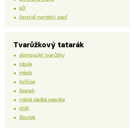
sůl
čerstvě namletý pepř
Tvarůžkový tatarák
olomoucké tvarůžky
cibule
máslo
hořčice
česnek
mletá sladká paprika
chilli
žloutek