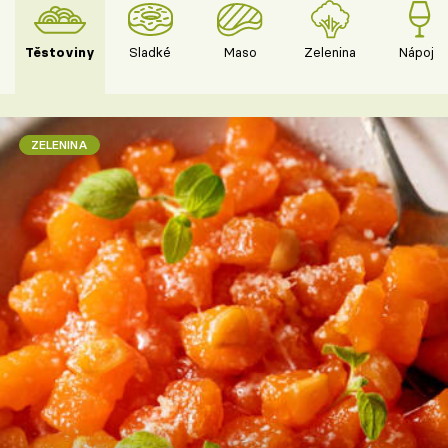
Těstoviny
Sladké
Maso
Zelenina
Nápoje
ZELENINA