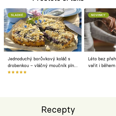
SLADKÉ
NOVINKY
Jednoduchý borůvkový koláč s
Léto bez přeh
drobenkou – vláčný moučník plný
vařit i během
ovoce
Recepty