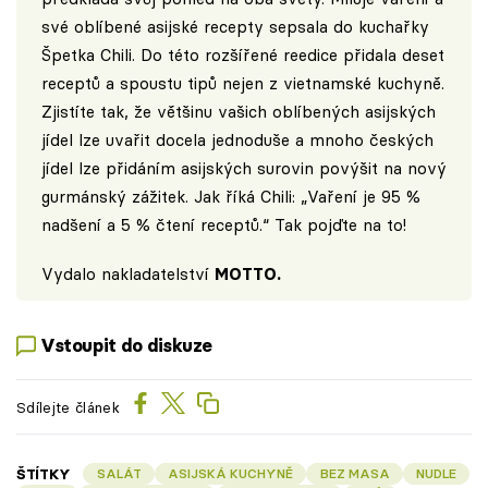
své oblíbené asijské recepty sepsala do kuchařky
Špetka Chili. Do této rozšířené reedice přidala deset
receptů a spoustu tipů nejen z vietnamské kuchyně.
Zjistíte tak, že většinu vašich oblíbených asijských
jídel lze uvařit docela jednoduše a mnoho českých
jídel lze přidáním asijských surovin povýšit na nový
gurmánský zážitek. Jak říká Chili: „Vaření je 95 %
nadšení a 5 % čtení receptů.“ Tak pojďte na to!
Vydalo nakladatelství
MOTTO
.
Vstoupit do diskuze
Sdílejte článek
ŠTÍTKY
SALÁT
ASIJSKÁ KUCHYNĚ
BEZ MASA
NUDLE