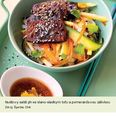
Nudlovy salát ph se slano-sladkym tofu a pomerančovou zálivkou
Zdroj: Špetka Chili