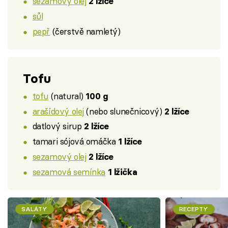
sezamový olej
2 lžíce
sůl
pepř
(čerstvě namletý)
Tofu
tofu
(natural)
100 g
arašídový olej
(nebo slunečnicový)
2 lžíce
datlový sirup
2 lžíce
tamari sójová omáčka
1 lžíce
sezamový olej
2 lžíce
sezamová semínka
1 lžička
SALÁTY
RECEPTY