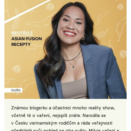
Známou blogerku a účastnici mnoho reality show,
včetně té o vaření, nejspíš znáte. Narodila se
v Česku vietnamským rodičům a ráda veřejnosti
předkládá svůj pohled na oba světy. Miluje vaření a