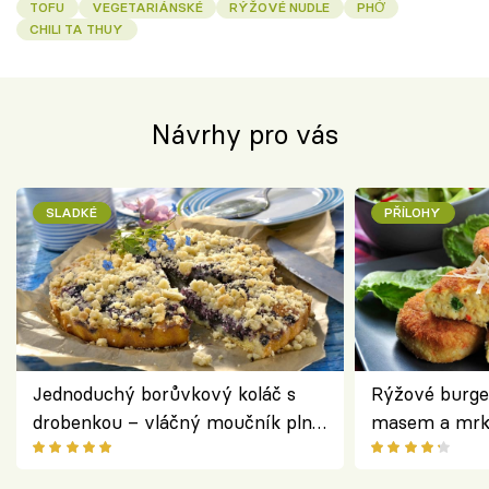
TOFU
VEGETARIÁNSKÉ
RÝŽOVÉ NUDLE
PHỞ
CHILI TA THUY
Návrhy pro vás
SLADKÉ
PŘÍLOHY
Jednoduchý borůvkový koláč s
Rýžové burge
drobenkou – vláčný moučník plný
masem a mrk
ovoce
salátem – leh