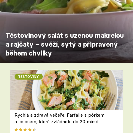
Těstovinový salát s uzenou makrelou
a rajčaty – svěží, sytý a připravený
během chvilky
TĚSTOVINY
Rychlá a zdravá večeře: Farfalle s pórkem
a lososem, které zvládnete do 30 minut