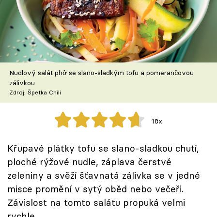
Škola vaření
Recepty z TV
Speciál: Cuketa
Nudlový salát phở se slano-sladkým tofu a pomerančovou
Těhotnej kuchař
zálivkou
Zdroj: Špetka Chili
Sledujte prima+
18x
Přihlášení
Křupavé plátky tofu se slano-sladkou chutí,
ploché rýžové nudle, záplava čerstvé
Sledujte nás
zeleniny a svěží šťavnatá zálivka se v jedné
misce promění v sytý oběd nebo večeři.
Závislost na tomto salátu propuká velmi
rychle.