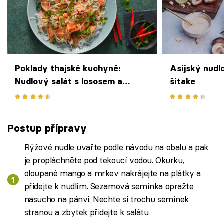
Poklady thajské kuchyně:
Asijský nudl
Nudlový salát s lososem a
šitake
pikantní zálivkou
Postup přípravy
Rýžové nudle uvařte podle návodu na obalu a pak
je propláchněte pod tekoucí vodou. Okurku,
oloupané mango a mrkev nakrájejte na plátky a
přidejte k nudlím. Sezamová semínka opražte
nasucho na pánvi. Nechte si trochu semínek
stranou a zbytek přidejte k salátu.