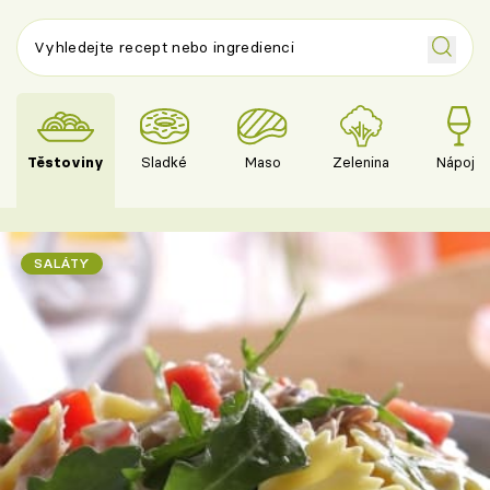
Těstoviny
Sladké
Maso
Zelenina
Nápoje
SALÁTY