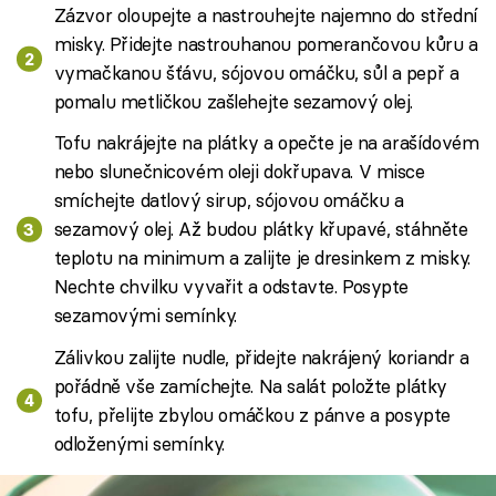
Zázvor oloupejte a nastrouhejte najemno do střední
misky. Přidejte nastrouhanou pomerančovou kůru a
vymačkanou šťávu, sójovou omáčku, sůl a pepř a
pomalu metličkou zašlehejte sezamový olej.
Tofu nakrájejte na plátky a opečte je na arašídovém
nebo slunečnicovém oleji dokřupava. V misce
smíchejte datlový sirup, sójovou omáčku a
sezamový olej. Až budou plátky křupavé, stáhněte
teplotu na minimum a zalijte je dresinkem z misky.
Nechte chvilku vyvařit a odstavte. Posypte
sezamovými semínky.
Zálivkou zalijte nudle, přidejte nakrájený koriandr a
pořádně vše zamíchejte. Na salát položte plátky
tofu, přelijte zbylou omáčkou z pánve a posypte
odloženými semínky.