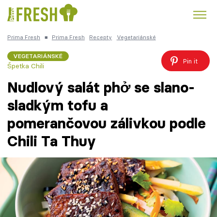
Prima Fresh
■
Prima Fresh
Recepty
Vegetariánské
Kuře
Polévky k večeři
Rychlé večeře
Trendy:
VEGETARIÁNSKÉ
Pin it
Špetka Chili
Česká kuchyně
Čokoláda
Nudlový salát phở se slano-
sladkým tofu a
pomerančovou zálivkou podle
Témata
Chili Ta Thuy
Recepty
Články
TV Program