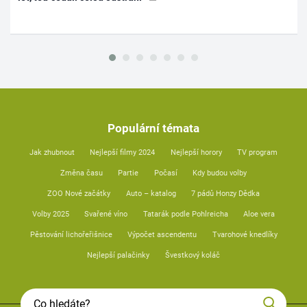
Populární témata
Jak zhubnout
Nejlepší filmy 2024
Nejlepší horory
TV program
Změna času
Partie
Počasí
Kdy budou volby
ZOO Nové začátky
Auto – katalog
7 pádů Honzy Dědka
Volby 2025
Svařené víno
Tatarák podle Pohlreicha
Aloe vera
Pěstování lichořeřišnice
Výpočet ascendentu
Tvarohové knedlíky
Nejlepší palačinky
Švestkový koláč