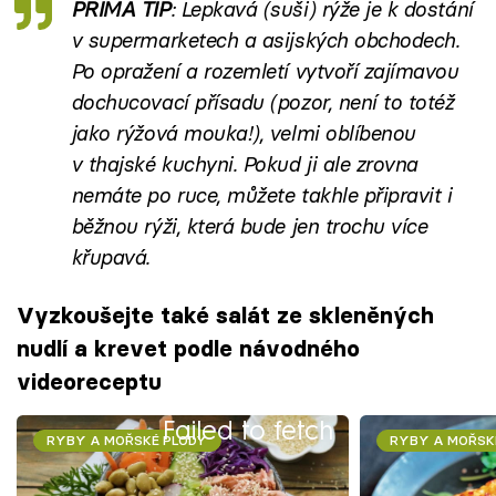
PRIMA TIP
: Lepkavá (suši) rýže je k dostání
v supermarketech a asijských obchodech.
Po opražení a rozemletí vytvoří zajímavou
dochucovací přísadu (pozor, není to totéž
jako rýžová mouka!), velmi oblíbenou
v thajské kuchyni. Pokud ji ale zrovna
nemáte po ruce, můžete takhle připravit i
běžnou rýži, která bude jen trochu více
křupavá.
Vyzkoušejte také salát ze skleněných
nudlí a krevet podle návodného
videoreceptu
Failed to fetch
RYBY A MOŘSKÉ PLODY
RYBY A MOŘSK