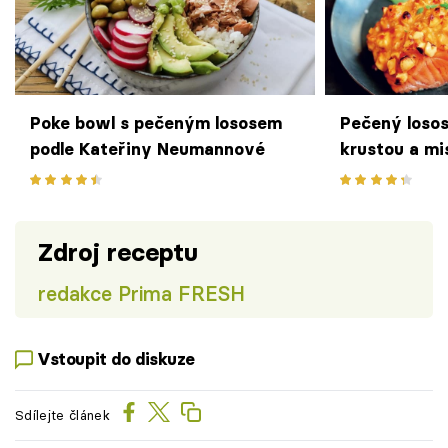
Poke bowl s pečeným lososem
Pečený loso
podle Kateřiny Neumannové
krustou a mi
slavnostní r
švihem
Zdroj receptu
redakce Prima FRESH
Vstoupit do diskuze
Sdílejte článek