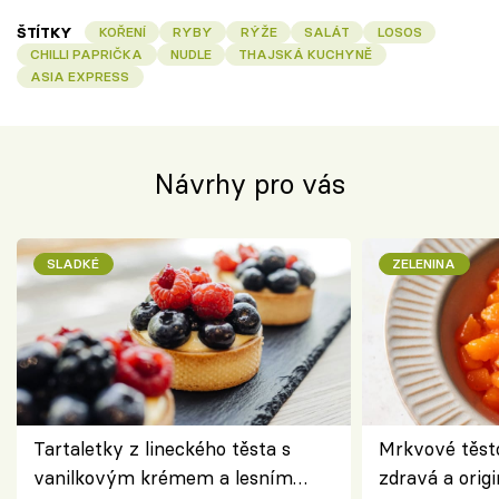
ŠTÍTKY
KOŘENÍ
RYBY
RÝŽE
SALÁT
LOSOS
CHILLI PAPRIČKA
NUDLE
THAJSKÁ KUCHYNĚ
ASIA EXPRESS
Návrhy pro vás
SLADKÉ
ZELENINA
Tartaletky z lineckého těsta s
Mrkvové těst
vanilkovým krémem a lesním
zdravá a origi