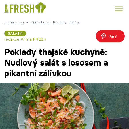
Prima Fresh
■
Prima Fresh
Recepty
Saláty
Kuře
Polévky k večeři
Rychlé večeře
Trendy:
SALÁTY
Pin it
redakce Prima FRESH
Česká kuchyně
Čokoláda
Poklady thajské kuchyně:
Nudlový salát s lososem a
pikantní zálivkou
Témata
Recepty
Články
TV Program