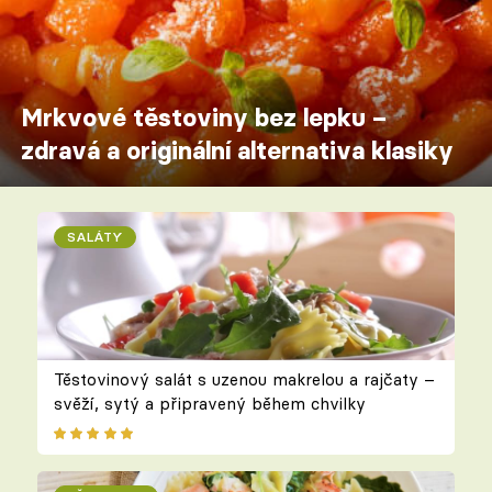
Mrkvové těstoviny bez lepku –
zdravá a originální alternativa klasiky
SALÁTY
Těstovinový salát s uzenou makrelou a rajčaty –
svěží, sytý a připravený během chvilky