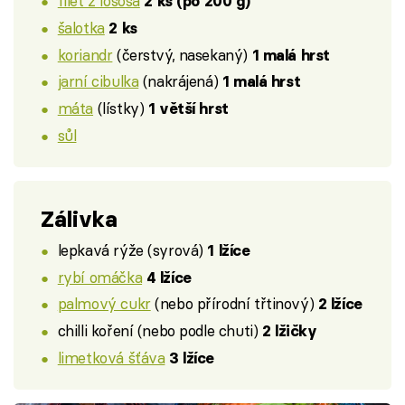
filet z lososa
2 ks (po 200 g)
šalotka
2 ks
koriandr
(čerstvý, nasekaný)
1 malá hrst
jarní cibulka
(nakrájená)
1 malá hrst
máta
(lístky)
1 větší hrst
sůl
Zálivka
lepkavá rýže (syrová)
1 lžíce
rybí omáčka
4 lžíce
palmový cukr
(nebo přírodní třtinový)
2 lžíce
chilli koření (nebo podle chuti)
2 lžičky
limetková šťáva
3 lžíce