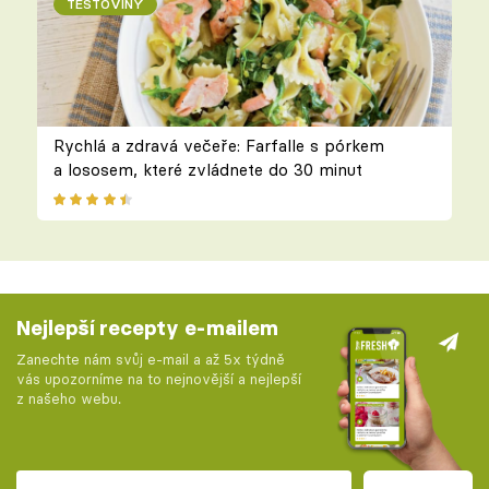
TĚSTOVINY
Rychlá a zdravá večeře: Farfalle s pórkem
a lososem, které zvládnete do 30 minut
Nejlepší recepty e-mailem
Zanechte nám svůj e-mail a až 5x týdně
vás upozorníme na to nejnovější a nejlepší
z našeho webu.