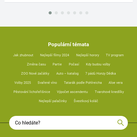
Populární témata
Jak zhubnout
Nejlepší filmy 2024
Nejlepší horory
TV program
Změna času
Partie
Počasí
Kdy budou volby
ZOO Nové začátky
Auto – katalog
7 pádů Honzy Dědka
Volby 2025
Svařené víno
Tatarák podle Pohlreicha
Aloe vera
Pěstování lichořeřišnice
Výpočet ascendentu
Tvarohové knedlíky
Nejlepší palačinky
Švestkový koláč