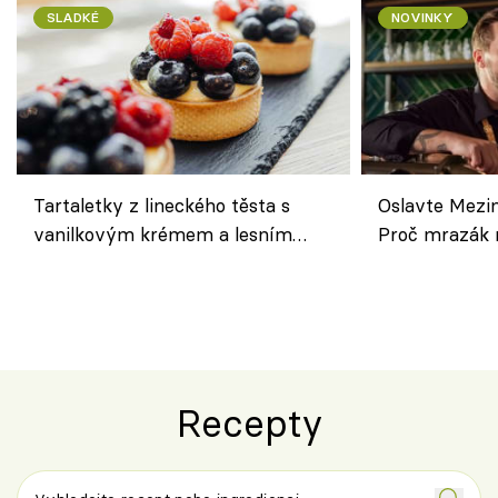
SLADKÉ
NOVINKY
Tartaletky z lineckého těsta s
Oslavte Mezin
vanilkovým krémem a lesním
Proč mrazák n
ovocem podle Bread Society
horku vsadit 
Recepty