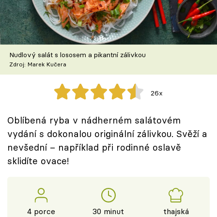
Škola vaření
Recepty z TV
Nudlový salát s lososem a pikantní zálivkou
Speciál: Cuketa
Zdroj: Marek Kučera
Těhotnej kuchař
26x
Sledujte prima+
Oblíbená ryba v nádherném salátovém
vydání s dokonalou originální zálivkou. Svěží a
Přihlášení
nevšední – například při rodinné oslavě
sklidíte ovace!
Sledujte nás
4 porce
30 minut
thajská