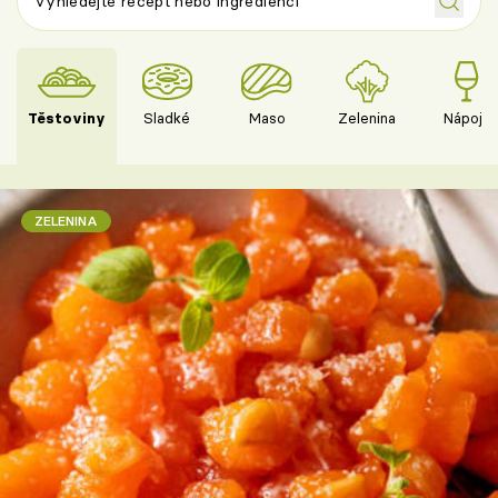
Těstoviny
Sladké
Maso
Zelenina
Nápoje
ZELENINA