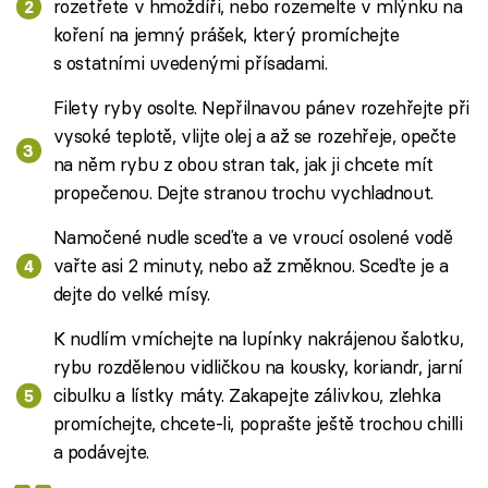
rozetřete v hmoždíři, nebo rozemelte v mlýnku na
koření na jemný prášek, který promíchejte
s ostatními uvedenými přísadami.
Filety ryby osolte. Nepřilnavou pánev rozehřejte při
vysoké teplotě, vlijte olej a až se rozehřeje, opečte
na něm rybu z obou stran tak, jak ji chcete mít
propečenou. Dejte stranou trochu vychladnout.
Namočené nudle sceďte a ve vroucí osolené vodě
vařte asi 2 minuty, nebo až změknou. Sceďte je a
dejte do velké mísy.
K nudlím vmíchejte na lupínky nakrájenou šalotku,
rybu rozdělenou vidličkou na kousky, koriandr, jarní
cibulku a lístky máty. Zakapejte zálivkou, zlehka
promíchejte, chcete-li, poprašte ještě trochou chilli
a podávejte.