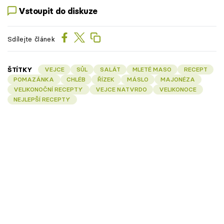
Vstoupit do diskuze
Sdílejte článek
ŠTÍTKY
VEJCE
SŮL
SALÁT
MLETÉ MASO
RECEPT
POMAZÁNKA
CHLÉB
ŘÍZEK
MÁSLO
MAJONÉZA
VELIKONOČNÍ RECEPTY
VEJCE NATVRDO
VELIKONOCE
NEJLEPŠÍ RECEPTY