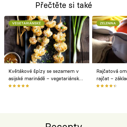
Přečtěte si také
VEGETARIÁNSKÉ
ZELENINA
Květákové špízy se sezamem v
Rajčatová om
asijské marinádě – vegetariánská
rajčat – zákla
chuťovka z grilu
Recepty