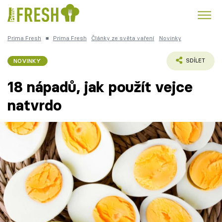
Prima Fresh
■
Prima Fresh
Články ze světa vaření
Novinky
Kuře
Polévky k večeři
Rychlé večeře
Trendy:
NOVINKY
SDÍLET
Česká kuchyně
Čokoláda
18 nápadů, jak použít vejce
natvrdo
Témata
Recepty
Články
TV Program