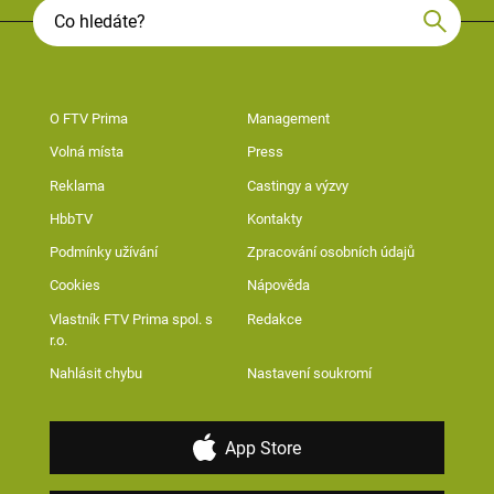
O FTV Prima
Management
Volná místa
Press
Reklama
Castingy a výzvy
HbbTV
Kontakty
Podmínky užívání
Zpracování osobních údajů
Cookies
Nápověda
Vlastník FTV Prima spol. s
Redakce
r.o.
Nahlásit chybu
Nastavení soukromí
App Store