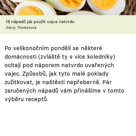
Škola vaření
Recepty z TV
18 nápadů jak použít vejce natvrdo
Zdroj: Thinkstock
Speciál: Cuketa
Po velikonočním pondělí se některé
Těhotnej kuchař
domácnosti (zvláště ty s více koledníky)
ocitají pod náporem natvrdo uvařených
Sledujte prima+
vajec. Způsobů, jak tyto malé poklady
zužitkovat, je naštěstí nepřeberně. Pár
Přihlášení
zaručených nápadů vám přinášíme v tomto
výběru receptů.
Sledujte nás