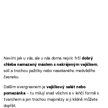
Nevím jak u vás, ale u nás doma nejvíc frčí
dobrý
,
chleba namazaný máslem s nakrájeným vajíčkem
solí a trochou pažitky nebo nasekaného medvědího
česneku.
Dalším evergreenem je
vajíčkový salát nebo
– tu milují snad všichni a v lehčí formě s
pomazánka
tvarohem a jen trochou majonézy si ji klidně můžete
dopřát.