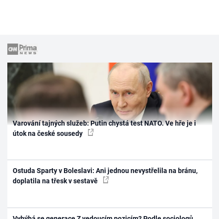
Varování tajných služeb: Putin chystá test NATO. Ve hře je i
útok na české sousedy
Ostuda Sparty v Boleslavi: Ani jednou nevystřelila na bránu,
doplatila na třesk v sestavě
Vyhýbá se generace Z vedoucím pozicím? Podle sociologů