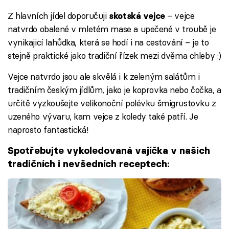
Z hlavních jídel doporučuji
– vejce
skotská vejce
natvrdo obalené v mletém mase a upečené v troubě je
vynikajicí lahůdka, která se hodí i na cestování – je to
stejně praktické jako tradiční řízek mezi dvěma chleby :)
Vejce natvrdo jsou ale skvělá i k zeleným salátům i
tradičním českým jídlům, jako je koprovka nebo čočka, a
určitě vyzkoušejte velikonoční polévku šmigrustovku z
uzeného vývaru, kam vejce z koledy také patří. Je
naprosto fantastická!
Spotřebujte vykoledovaná vajíčka v našich
tradičních i nevšedních receptech: