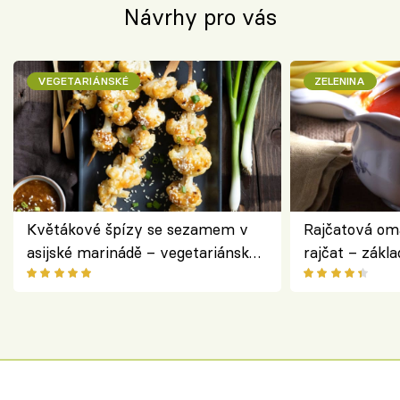
Návrhy pro vás
VEGETARIÁNSKÉ
ZELENINA
Květákové špízy se sezamem v
Rajčatová om
asijské marinádě – vegetariánská
rajčat – zákla
chuťovka z grilu