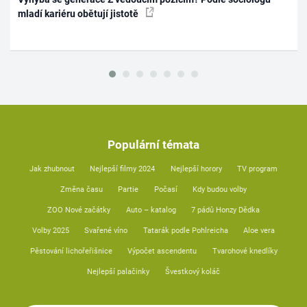
mladí kariéru obětují jistotě
Populární témata
Jak zhubnout
Nejlepší filmy 2024
Nejlepší horory
TV program
Změna času
Partie
Počasí
Kdy budou volby
ZOO Nové začátky
Auto – katalog
7 pádů Honzy Dědka
Volby 2025
Svařené víno
Tatarák podle Pohlreicha
Aloe vera
Pěstování lichořeřišnice
Výpočet ascendentu
Tvarohové knedlíky
Nejlepší palačinky
Švestkový koláč