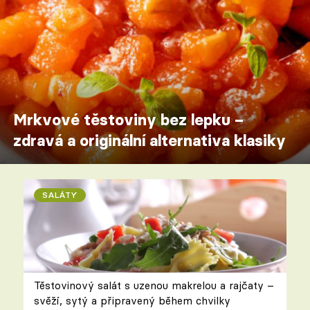
Mrkvové těstoviny bez lepku –
zdravá a originální alternativa klasiky
SALÁTY
Těstovinový salát s uzenou makrelou a rajčaty –
svěží, sytý a připravený během chvilky