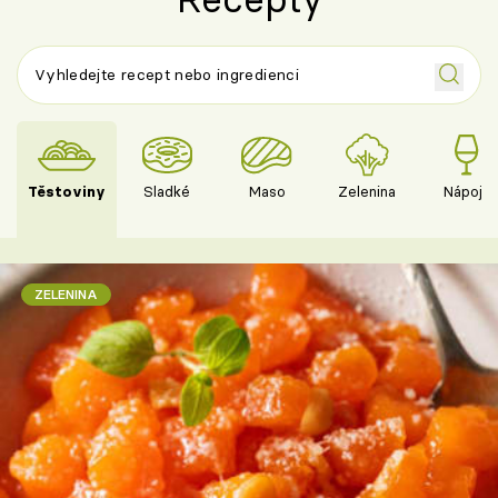
Těstoviny
Sladké
Maso
Zelenina
Nápoje
ZELENINA