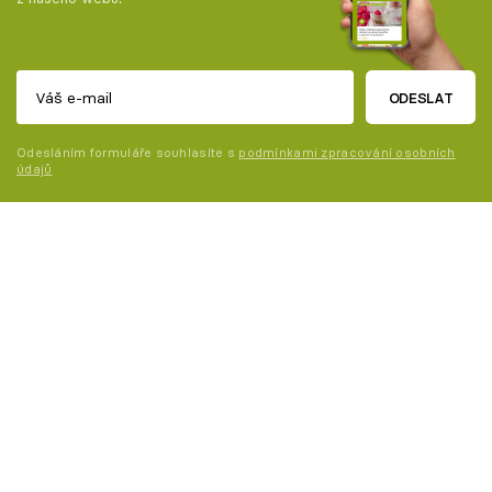
ODESLAT
Odesláním formuláře souhlasíte s
podmínkami zpracování osobních
údajů