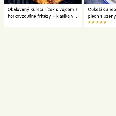
Obalovaný kuřecí řízek s vejcem z
Cukeťák aneb
horkovzdušné fritézy – klasika v
plech s uzen
novém pojetí podle Jamieho
způsob, jak z
Olivera
cukety