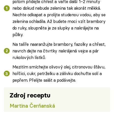
potom přidejte chřest a vařte další 1–2 minuty
nebo dokud nebude zelenina tak akorát měkká.
Nechte odkapat a prolijte studenou vodou, aby se
zelenina ochladila. Až budete moci vzít brambory
do ruky, sloupněte je ze slupky a nakrájejte na
půlky.
Na talíře naaranžujte brambory, fazolky a chřest,
navrch dejte na čtvrtky nakrájená vejce a pár
rukolových lístků.
Mezitím smíchejte olivový olej, citronovou šťávu,
hořčici, cukr, petrželku a zálivku dochuťte solí a
pepřem. Přelijte salát a podávejte.
Zdroj receptu
Martina Čerňanská