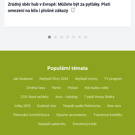
Zrádný sběr hub v Evropě: Můžete být za pytláky. Platí
omezení na kila i plošné zákazy
Populární témata
Jak zhubnout
Nejlepší filmy 2024
Nejlepší horory
TV program
Změna času
Partie
Počasí
Kdy budou volby
ZOO Nové začátky
Auto – katalog
7 pádů Honzy Dědka
Volby 2025
Svařené víno
Tatarák podle Pohlreicha
Aloe vera
Pěstování lichořeřišnice
Výpočet ascendentu
Tvarohové knedlíky
Nejlepší palačinky
Švestkový koláč