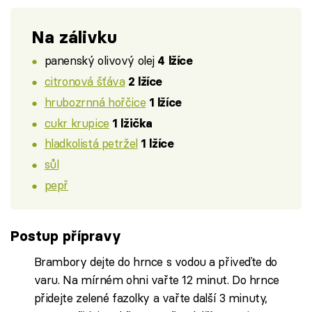
Na zálivku
panenský olivový olej
4 lžíce
citronová šťáva
2 lžíce
hrubozrnná hořčice
1 lžíce
cukr krupice
1 lžička
hladkolistá petržel
1 lžíce
sůl
pepř
Postup přípravy
Brambory dejte do hrnce s vodou a přiveďte do
varu. Na mírném ohni vařte 12 minut. Do hrnce
přidejte zelené fazolky a vařte další 3 minuty,