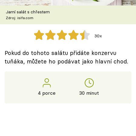
Škola vaření
Jarní salát s chřestem
Zdroj: isifa.com
Recepty z TV
Speciál: Cuketa
30x
Těhotnej kuchař
Pokud do tohoto salátu přidáte konzervu
tuňáka, můžete ho podávat jako hlavní chod.
Sledujte prima+
Přihlášení
4 porce
30 minut
Sledujte nás