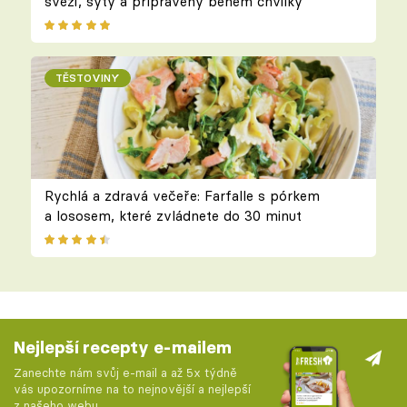
svěží, sytý a připravený během chvilky
TĚSTOVINY
Rychlá a zdravá večeře: Farfalle s pórkem
a lososem, které zvládnete do 30 minut
Nejlepší recepty e-mailem
Zanechte nám svůj e-mail a až 5x týdně
vás upozorníme na to nejnovější a nejlepší
z našeho webu.