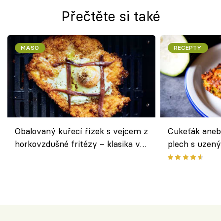
Přečtěte si také
MASO
RECEPTY
Obalovaný kuřecí řízek s vejcem z
Cukeťák aneb
horkovzdušné fritézy – klasika v
plech s uzen
novém pojetí podle Jamieho
způsob, jak z
Olivera
cukety