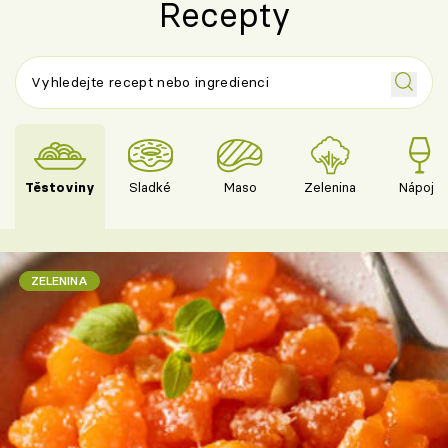
Recepty
Těstoviny
Sladké
Maso
Zelenina
Nápoje
ZELENINA