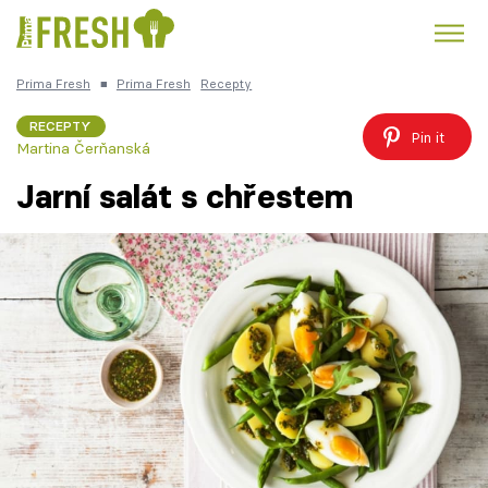
Prima Fresh
■
Prima Fresh
Recepty
Kuře
Polévky k večeři
Rychlé večeře
Trendy:
RECEPTY
Pin it
Martina Čerňanská
Česká kuchyně
Čokoláda
Jarní salát s chřestem
Témata
Recepty
Články
TV Program