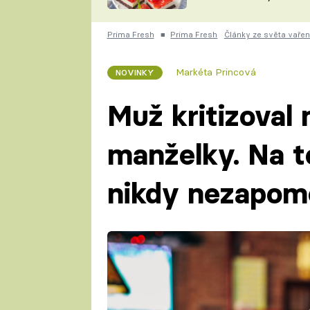
nepotřebujete troubu
ZDENĚK
ČESKO NA TALÍŘI
POHLREICH
Prima Fresh
■
Prima Fresh
Články ze světa vařen
KAROLÍNA,
JAROSLAV SAPÍK
DOMÁCÍ
Markéta Princová
NOVINKY
KUCHAŘKA
KAROLÍNA
KAMBERSKÁ
Muž kritizoval
manželky. Na to
nikdy nezapom