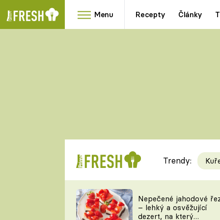
Menu
Recepty
Články
T
Oblíbené
Přílohy
recepty
HRANOLKY
HOUBY
KNEDLÍKY
DÝNĚ
KAŠE
RYCHLOVKY
Trendy:
Kuř
Populární
Videorecept
Nepečené jahodové ře
– lehký a osvěžující
kuchaři
dezert, na který
TEĎ VAŘÍ ŠÉF!