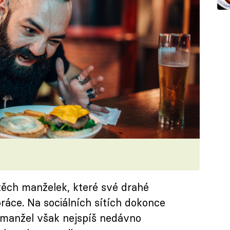
těch manželek, které své drahé
ráce. Na sociálních sítích dokonce
í manžel však nejspíš nedávno