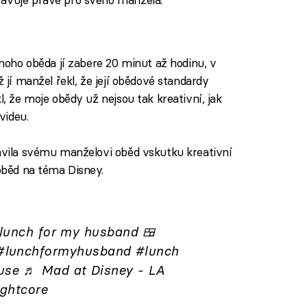
dnoho oběda jí zabere 20 minut až hodinu, v
ž jí manžel řekl, že její obědové standardy
l, že moje obědy už nejsou tak kreativní, jak
videu.
ravila svému manželovi oběd vskutku kreativní
 oběd na téma Disney.
lunch for my husband 🍱
#lunchformyhusband
#lunch
use
♬ Mad at Disney - LA
ghtcore