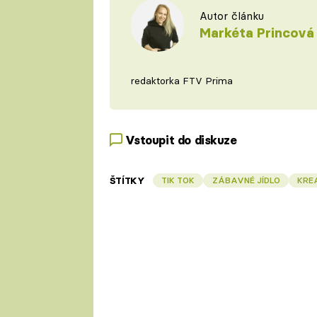
Autor článku
Markéta Princová
redaktorka FTV Prima
Vstoupit do diskuze
ŠTÍTKY
TIK TOK
ZÁBAVNÉ JÍDLO
KREA