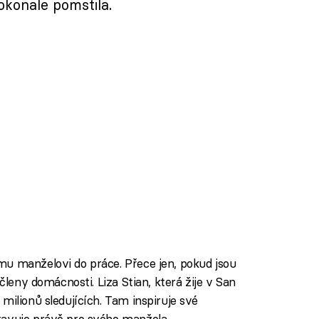
dokonale pomstila.
u manželovi do práce. Přece jen, pokud jsou
 členy domácnosti. Liza Stian, která žije v San
milionů sledujících. Tam inspiruje své
ravuje právě pro svého manžela.