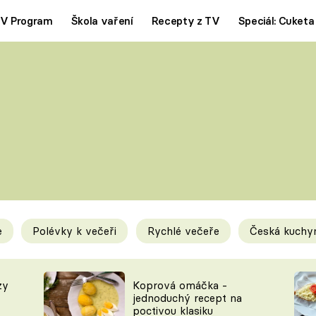
V Program
Škola vaření
Recepty z TV
Speciál: Cuketa
Polévky
Saláty
ČESKÁ KLASIKA
TĚSTOVIN
SILNÉ VÝVARY
SLADKÉ
KRÉMOVÉ
BEZMASÁ J
e
Polévky k večeři
Rychlé večeře
Česká kuchy
y
Tipy a triky
Novink
zy
Koprová omáčka -
jednoduchý recept na
poctivou klasiku
KAM ZA JÍDLEM
BLOG