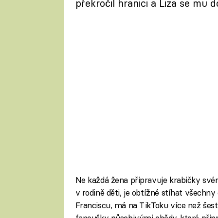
překročil hranici a Liza se mu 
Ne každá žena připravuje krabičky svém
v rodině děti, je obtížné stíhat všechny
Franciscu, má na TikToku více než šest 
fanoušky působivými obědy, které přip