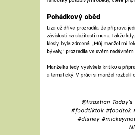
Pohádkový oběd
Liza už dříve prozradila, že příprava je
závislosti na složitosti menu. Takže kdy
klesly, byla zdrcená. „Můj manžel mi řek
bývaly,“ prozradila ve svém nedávném 
Manželka tedy vyslyšela kritiku a přip
a tematický. V práci si manžel rozbalil
@lizastian
Today’s 
#foodtiktok
#foodtok
#disney
#mickeymo
Ni