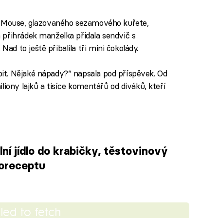
y Mouse, glazovaného sezamového kuřete,
 přihrádek manželka přidala sendvič s
 to ještě přibalila tři mini čokolády.
t. Nějaké nápady?“ napsala pod příspěvek. Od
liony lajků a tisíce komentářů od diváků, kteří
ní jídlo do krabičky, těstovinový
eoreceptu
iled to fetch