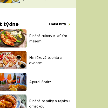
TORKY
ESH
t týdne
Další hity
Plněné cukety s krůtím
masem
Hrníčková buchta s
ovocem
Aperol Spritz
Plněné papriky s rajskou
omáčkou