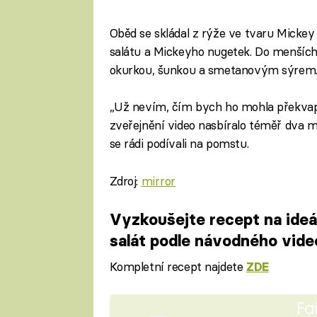
Oběd se skládal z rýže ve tvaru Micke
salátu a Mickeyho nugetek. Do menších
okurkou, šunkou a smetanovým sýrem. Nad
„Už nevím, čím bych ho mohla překvapi
zveřejnění video nasbíralo téměř dva mi
se rádi podívali na pomstu.
Zdroj:
mirror
Vyzkoušejte recept na ideál
salát podle návodného vid
Kompletní recept najdete
ZDE
Fa