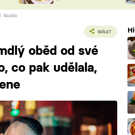
ŠÉFREDAK
VYCHYTÁVKY
í
Novinky
SOUTĚŽ FR
NA NÁKUPECH
ČASOPIS
Hi
SDÍLET
 mdlý oběd od své
, co pak udělala,
ene