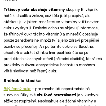
skupiny B, vápník,
Třtinový cukr obsahuje vitamíny
hořčík, draslík a železo, což tělu jistě prospívá, ale
otázkou je, v jakém množství se vitamíny v třtinovém
cukru vyskytují. Poslední dobou se objevují informace,
že třtinový cukr těchto vitamínů a minerálů obsahuje
pouze zanedbatelné množství a jeho zdraví prospěšné
účinky se přeceňují. A i po tomto cukru se tloustne,
chcete-li si udržet štíhlou linii, poohlédněte se po
produktech slazených stévií (přírodní sladidlo), která má
prakticky nulovou energetickou hodnotu a mnohem
větší sladivost než řepný cukr.
Sněhobílá klasika
Bílý řepný cukr
– pro mnoho lidí nepostradatelná
surovina. Díky své
je v kuchyni
chuťové neutrálnosti
těžko zastupitelný. Neobsahuje ale žádné vitamíny a