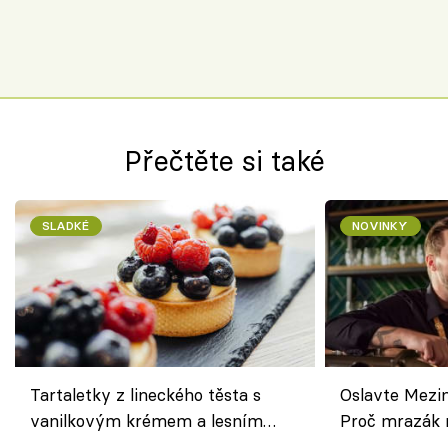
Přečtěte si také
SLADKÉ
NOVINKY
Tartaletky z lineckého těsta s
Oslavte Mezin
vanilkovým krémem a lesním
Proč mrazák n
ovocem podle Bread Society
horku vsadit 