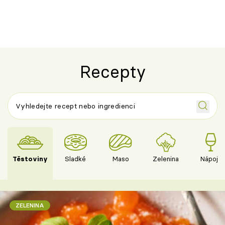
Recepty
Těstoviny
Sladké
Maso
Zelenina
Nápoje
ZELENINA