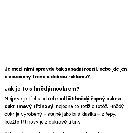
Je mezi nimi opravdu tak zásadní rozdíl, nebo jde jen
o současný trend a dobrou reklamu?
Jak je to s hnědým
cukrem
?
Nejprve je třeba od sebe
odlišit hnědý řepný cukr a
, nejedná se totiž o totéž. Hnědý
cukr tmavý třtinový
cukr je vyrobený – stejně jako bílá klasika – z řepy,
kdežto třtinový je z cukrové třtiny.