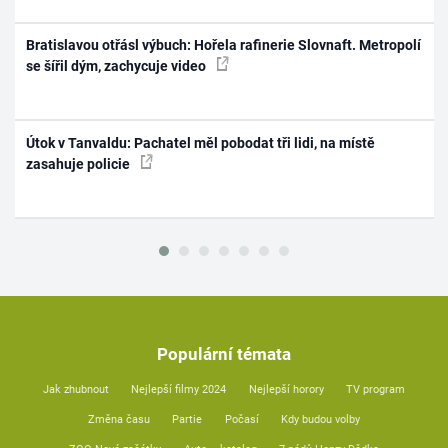
Bratislavou otřásl výbuch: Hořela rafinerie Slovnaft. Metropolí
se šířil dým, zachycuje video
Útok v Tanvaldu: Pachatel měl pobodat tři lidi, na místě
zasahuje policie
Populární témata
Jak zhubnout
Nejlepší filmy 2024
Nejlepší horory
TV program
Změna času
Partie
Počasí
Kdy budou volby