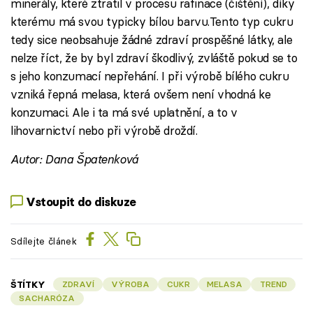
minerály, které ztratil v procesu rafinace (čištění), díky
kterému má svou typicky bílou barvu.Tento typ cukru
tedy sice neobsahuje žádné zdraví prospěšné látky, ale
nelze říct, že by byl zdraví škodlivý, zvláště pokud se to
s jeho konzumací nepřehání. I při výrobě bílého cukru
vzniká řepná melasa, která ovšem není vhodná ke
konzumaci. Ale i ta má své uplatnění, a to v
lihovarnictví nebo při výrobě droždí.
Autor: Dana Špatenková
Vstoupit do diskuze
Sdílejte článek
ŠTÍTKY
ZDRAVÍ
VÝROBA
CUKR
MELASA
TREND
SACHARÓZA