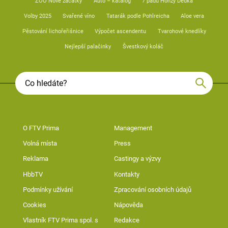
ZOO Nové začátky
Auto – katalog
7 pádů Honzy Dědka
Volby 2025
Svařené víno
Tatarák podle Pohlreicha
Aloe vera
Pěstování lichořeřišnice
Výpočet ascendentu
Tvarohové knedlíky
Nejlepší palačinky
Švestkový koláč
O FTV Prima
Management
Volná místa
Press
Reklama
Castingy a výzvy
HbbTV
Kontakty
Podmínky užívání
Zpracování osobních údajů
Cookies
Nápověda
Vlastník FTV Prima spol. s
Redakce