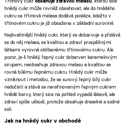
Třtinový cukr
, kterou sice
obsahuje zdravou melasu
hnědý cukr může rovněž obsahovat, ale do hnědého
cukru se třtinová melasa dodává posléze, kdežto v
třtinovém cukru je již obsažena v základní surovině.
Nejkvalitnější hnědý cukr, který se dobarvuje a přidává
se do něj melasa, se kvalitou a zdraví prospěšnými
látkami vyrovná oblíbenému třtinovému cukru. Ale
pozor, je-li hnědý řepný cukr dobarven karamelovým
sirupem, neobsahuje zdravou melasu a kvalitou se
rovná bílému řepnému cukru. Hnědý cukr může
vzniknout i metodou, že se surový řepný bílý cukr
nedočistí a stává se nerafinovaným řepným cukrem
hnědé barvy, který sice na pohled vypadá lákavě, ale
zdraví spíše uškodí, protože obsahuje draselné a sodné
soli.
Jak na hnědý cukr v obchodě