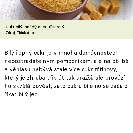
Škola vaření
Recepty z TV
Cukr bílý, hnědý nebo třtinový
Zdroj: Thinkstock
Speciál: Cuketa
Těhotnej kuchař
Bílý řepný cukr je v mnoha domácnostech
nepostradatelným pomocníkem, ale na oblibě
Sledujte prima+
a věhlasu nabývá stále více cukr třtinový,
který je zhruba třikrát tak dražší, ale provází
Přihlášení
ho skvělá pověst, zato cukru bílému se začalo
říkat bílý jed.
Sledujte nás