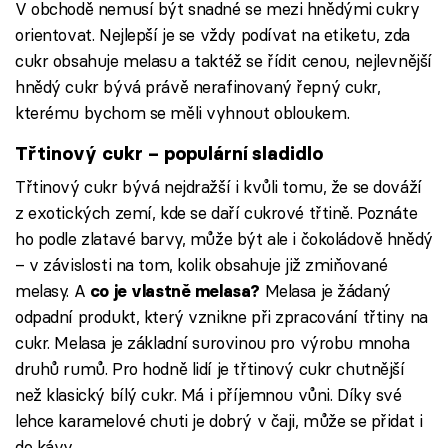
V obchodě nemusí být snadné se mezi hnědými cukry
orientovat. Nejlepší je se vždy podívat na etiketu, zda
cukr obsahuje melasu a taktéž se řídit cenou, nejlevnější
hnědý cukr bývá právě nerafinovaný řepný cukr,
kterému bychom se měli vyhnout obloukem.
Třtinový cukr – populární sladidlo
Třtinový cukr bývá nejdražší i kvůli tomu, že se dováží
z exotických zemí, kde se daří cukrové třtině. Poznáte
ho podle zlatavé barvy, může být ale i čokoládově hnědý
– v závislosti na tom, kolik obsahuje již zmiňované
melasy. A
Melasa je žádaný
co je vlastně melasa?
odpadní produkt, který vznikne při zpracování třtiny na
cukr. Melasa je základní surovinou pro výrobu mnoha
druhů rumů. Pro hodně lidí je třtinový cukr chutnější
než klasický bílý cukr. Má i příjemnou vůni. Díky své
lehce karamelové chuti je dobrý v čaji, může se přidat i
do kávy.