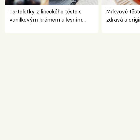
Tartaletky z lineckého těsta s
Mrkvové těst
vanilkovým krémem a lesním
zdravá a origi
ovocem podle Bread Society
klasiky