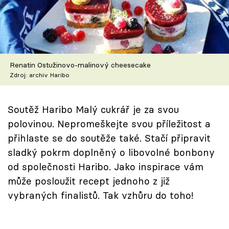
Škola vaření
Recepty z TV
Speciál: Cuketa
Renatin Ostužinovo-malinový cheesecake
Zdroj: archiv Haribo
Těhotnej kuchař
Soutěž Haribo Malý cukrář je za svou
Sledujte prima+
polovinou. Nepromeškejte svou příležitost a
přihlaste se do soutěže také. Stačí připravit
Přihlášení
sladký pokrm doplněný o libovolné bonbony
od společnosti Haribo. Jako inspirace vám
může posloužit recept jednoho z již
Sledujte nás
vybraných finalistů. Tak vzhůru do toho!