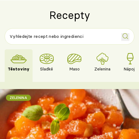
Recepty
Těstoviny
Sladké
Maso
Zelenina
Nápoje
ZELENINA