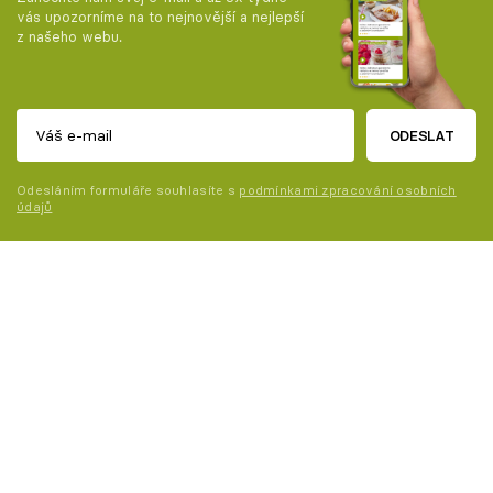
vás upozorníme na to nejnovější a nejlepší
z našeho webu.
ODESLAT
Odesláním formuláře souhlasíte s
podmínkami zpracování osobních
údajů