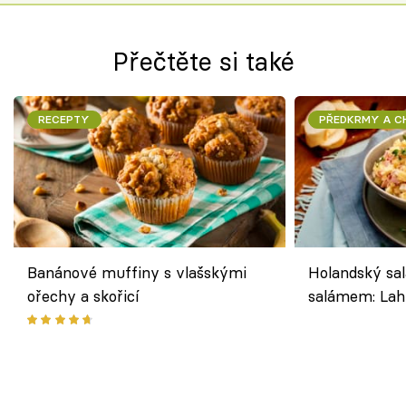
Přečtěte si také
RECEPTY
PŘEDKRMY A 
Banánové muffiny s vlašskými
Holandský sal
ořechy a skořicí
salámem: Lah
klasika, která
jako dřív