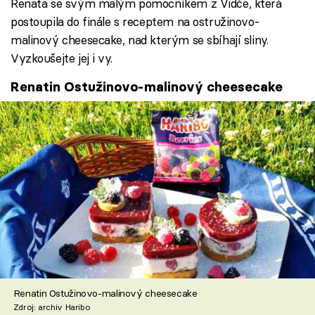
Renata se svým malým pomocníkem z Vidče, která
postoupila do finále s receptem na ostružinovo-
malinový cheesecake, nad kterým se sbíhají sliny.
Vyzkoušejte jej i vy.
Renatin Ostužinovo-malinový cheesecake
Renatin Ostužinovo-malinový cheesecake
Zdroj: archiv Haribo