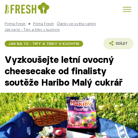
Prima Fresh
■
Prima Fresh
Články ze světa vaření
Kuře
Polévky k večeři
Rychlé večeře
Jak na to - Tipy a triky v kuchyni
Trendy:
Česká kuchyně
Čokoláda
JAK NA TO - TIPY A TRIKY V KUCHYNI
SDÍLET
Vyzkoušejte letní ovocný
cheesecake od finalisty
soutěže Haribo Malý cukrář
Témata
Recepty
Články
TV Program