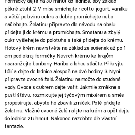
Formičky dejte na 30 minut do lednice, aby základ
pěkně ztuhl. 2. V míse smíchejte ricottu, jogurt, vanilku
a větší polovinu cukru a dobře promíchejte nebo
našlehejte. Želatinu připravte dle návodu na obalu,
přidejte ji do krému a promíchejte. Smetanu a zbylý
cukr vyšlehejte do polotuha a také přidejte do krému.
Hotový krém navrstvěte na základ ze sušenek až po 1
cm pod okraj formičky. Navrch krému ke krajům
naaranžujte bonbony Haribo a lehce stlačte. Přikryjte
fólií a dejte do lednice alespoň na dvě hodiny. 3. Nyní
připravte ovocné želé. Želatinu namočte do studené
vody. Ovoce s cukrem dejte vařit. Jakmile změkne a
pustí šťávu, rozmixujte jej tyčovým mixérem a směs
propasírujte, abyste ho zbavili zrníček. Poté přidejte
želatinu. Vlažné ovocné želé nalijte na krém a opět dejte
do lednice ztuhnout. Nakonec nazdobte dle vlastní
fantazie.