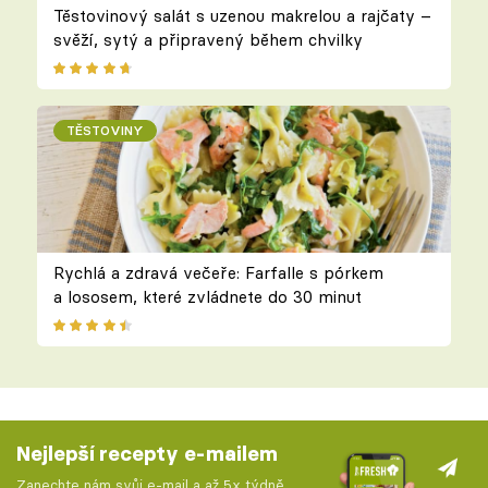
Těstovinový salát s uzenou makrelou a rajčaty –
svěží, sytý a připravený během chvilky
TĚSTOVINY
Rychlá a zdravá večeře: Farfalle s pórkem
a lososem, které zvládnete do 30 minut
Nejlepší recepty e-mailem
Zanechte nám svůj e-mail a až 5x týdně