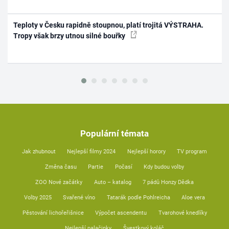
Teploty v Česku rapidně stoupnou, platí trojitá VÝSTRAHA.
Tropy však brzy utnou silné bouřky
Populární témata
Jak zhubnout
Nejlepší filmy 2024
Nejlepší horory
TV program
Změna času
Partie
Počasí
Kdy budou volby
ZOO Nové začátky
Auto – katalog
7 pádů Honzy Dědka
Volby 2025
Svařené víno
Tatarák podle Pohlreicha
Aloe vera
Pěstování lichořeřišnice
Výpočet ascendentu
Tvarohové knedlíky
Nejlepší palačinky
Švestkový koláč