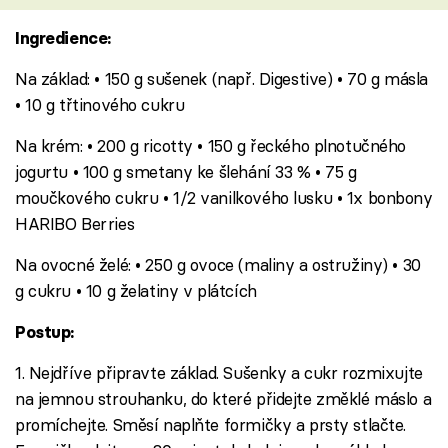
Ingredience:
Na základ: • 150 g sušenek (např. Digestive) • 70 g másla
• 10 g třtinového cukru
Na krém: • 200 g ricotty • 150 g řeckého plnotučného
jogurtu • 100 g smetany ke šlehání 33 % • 75 g
moučkového cukru • 1/2 vanilkového lusku • 1x bonbony
HARIBO Berries
Na ovocné želé: • 250 g ovoce (maliny a ostružiny) • 30
g cukru • 10 g želatiny v plátcích
Postup:
1. Nejdříve připravte základ. Sušenky a cukr rozmixujte
na jemnou strouhanku, do které přidejte změklé máslo a
promíchejte. Směsí naplňte formičky a prsty stlačte.