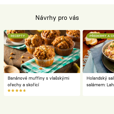
Návrhy pro vás
RECEPTY
PŘEDKRMY A 
Banánové muffiny s vlašskými
Holandský sal
ořechy a skořicí
salámem: Lah
klasika, která
jako dřív