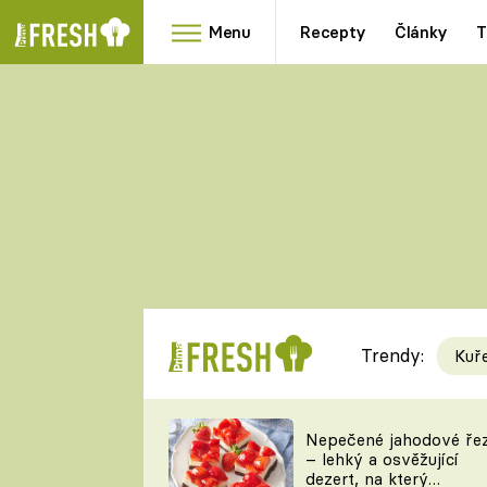
Menu
Recepty
Články
T
Oblíbené
Přílohy
recepty
HRANOLKY
HOUBY
KNEDLÍKY
DÝNĚ
KAŠE
RYCHLOVKY
Trendy:
Kuř
Populární
Videorecept
Nepečené jahodové ře
– lehký a osvěžující
kuchaři
dezert, na který
TEĎ VAŘÍ ŠÉF!