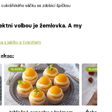
krářského sáčku se zdobicí špičkou
fektní volbou je žemlovka. A my
a s jablky a tvarohem
akes:
iled to fetch
SLADKÉ
SLADKÉ