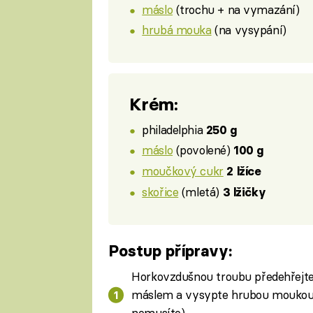
máslo
(trochu + na vymazání)
hrubá mouka
(na vysypání)
Krém:
philadelphia
250 g
máslo
(povolené)
100 g
moučkový cukr
2 lžíce
skořice
(mletá)
3 lžičky
Postup přípravy:
Horkovzdušnou troubu předehřejt
máslem a vysypte hrubou moukou 
nemusíte).