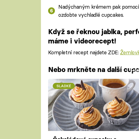
Nadýchaným krémem pak pomocí cu
ozdobte vychladlé cupcakes.
Když se řeknou jablka, per
máme i videorecept!
Kompletní recept najdete ZDE:
Žemlovk
Nebo mrkněte na další cupc
Fa
SLADKÉ