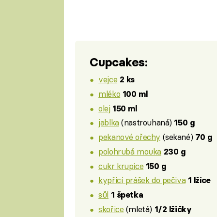
Cupcakes:
vejce
2 ks
mléko
100 ml
olej
150 ml
jablka
(nastrouhaná)
150 g
pekanové ořechy
(sekané)
70 g
polohrubá mouka
230 g
cukr krupice
150 g
kypřicí prášek do pečiva
1 lžíce
sůl
1 špetka
skořice
(mletá)
1/2 lžičky