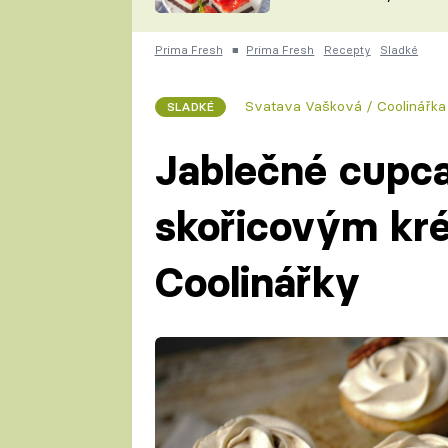
nepotřebujete troubu
ZDENĚK
ČESKO NA TALÍŘI
POHLREICH
Prima Fresh
■
Prima Fresh
Recepty
Sladké
KAROLÍNA,
JAROSLAV SAPÍK
DOMÁCÍ
Svatava Vašková / Coolinářka
SLADKÉ
KUCHAŘKA
KAROLÍNA
KAMBERSKÁ
Jablečné cupc
skořicovým kr
Coolinářky