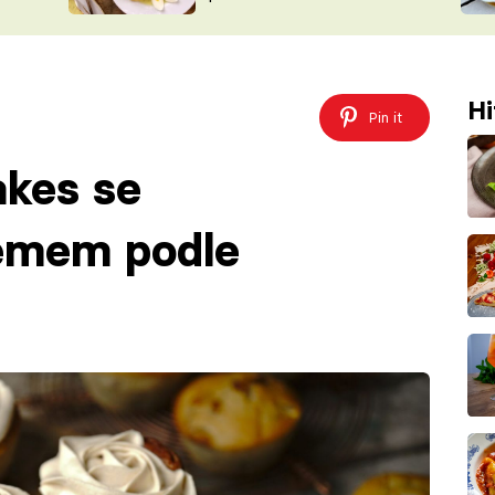
ŠÉFREDAK
VYCHYTÁVKY
SOUTĚŽ FR
NA NÁKUPECH
ČASOPIS
Hi
Pin it
akes se
émem podle