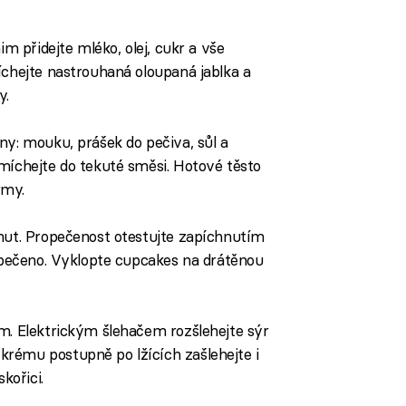
im přidejte mléko, olej, cukr a vše
íchejte nastrouhaná oloupaná jablka a
y.
ny: mouku, prášek do pečiva, sůl a
míchejte do tekuté směsi. Hotové těsto
rmy.
inut. Propečenost otestujte zapíchnutím
 upečeno. Vyklopte cupcakes na drátěnou
m. Elektrickým šlehačem rozšlehejte sýr
rému postupně po lžících zašlehejte i
kořici.