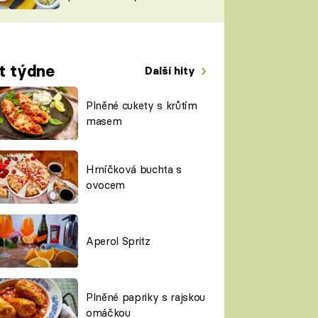
TORKY
ESH
t týdne
Další hity
Plněné cukety s krůtím
masem
Hrníčková buchta s
ovocem
Aperol Spritz
Plněné papriky s rajskou
omáčkou