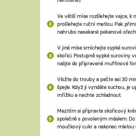
Ve větší míse rozšlehejte vejce, k n
prošlehejte ruční metlou. Pak přim
nahrubo nasekané pekanové ořech
V jiné míse smíchejte sypké surovi
skořici. Postupně sypké suroviny v
nalijte do připravené muffinové fo
Vložte do trouby a pečte asi 30 m
špejle. Když ji vyndáte suchou, je
mřížku a nechte zchladnout.
Mezitím si připravte skořicový kré
společně s povoleným máslem. Do k
moučkový cukr a nakonec mletou s