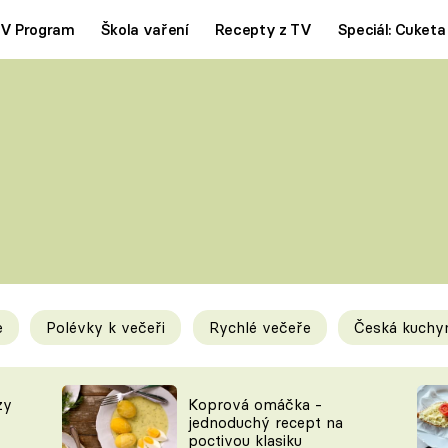
V Program
Škola vaření
Recepty z TV
Speciál: Cuketa
Polévky
Saláty
ČESKÁ KLASIKA
TĚSTOVIN
SILNÉ VÝVARY
SLADKÉ
KRÉMOVÉ
BEZMASÁ J
e
Polévky k večeři
Rychlé večeře
Česká kuchy
y
Tipy a triky
Novink
zy
Koprová omáčka -
jednoduchý recept na
poctivou klasiku
KAM ZA JÍDLEM
BLOG