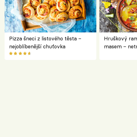
Pizza šneci z listového těsta –
Hruškový ram
nejoblíbenější chuťovka
masem – netr
asijském styl