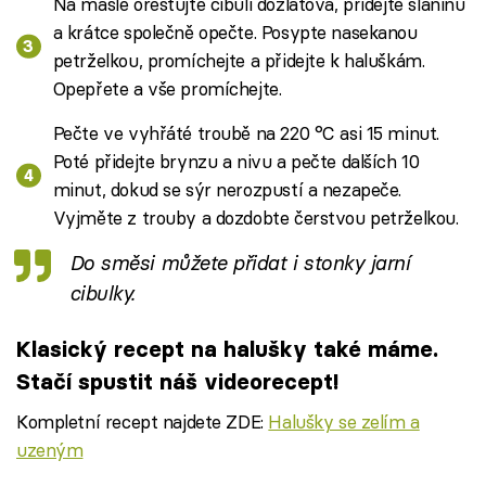
Na másle orestujte cibuli dozlatova, přidejte slaninu
a krátce společně opečte. Posypte nasekanou
petrželkou, promíchejte a přidejte k haluškám.
Opepřete a vše promíchejte.
Pečte ve vyhřáté troubě na 220 °C asi 15 minut.
Poté přidejte brynzu a nivu a pečte dalších 10
minut, dokud se sýr nerozpustí a nezapeče.
Vyjměte z trouby a dozdobte čerstvou petrželkou.
Do směsi můžete přidat i stonky jarní
cibulky.
Klasický recept na halušky také máme.
Stačí spustit náš videorecept!
Kompletní recept najdete ZDE:
Halušky se zelím a
uzeným