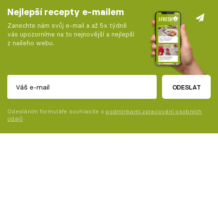
Nejlepší recepty e-mailem
Zanechte nám svůj e-mail a až 5x týdně
vás upozorníme na to nejnovější a nejlepší
z našeho webu.
ODESLAT
Odesláním formuláře souhlasíte s
podmínkami zpracování osobních
údajů