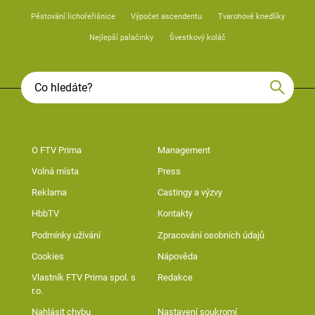
Pěstování lichořeřišnice
Výpočet ascendentu
Tvarohové knedlíky
Nejlepší palačinky
Švestkový koláč
O FTV Prima
Management
Volná místa
Press
Reklama
Castingy a výzvy
HbbTV
Kontakty
Podmínky užívání
Zpracování osobních údajů
Cookies
Nápověda
Vlastník FTV Prima spol. s
Redakce
r.o.
Nahlásit chybu
Nastavení soukromí