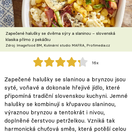
Škola vaření
Recepty z TV
Zapečené halušky se dvěma sýry a slaninou – slovenská
Speciál: Cuketa
klasika přímo z pekáčku
Zdroj: Imagefood BM, Kulinární studio MAFRA, Profimedia.cz
Těhotnej kuchař
16x
Sledujte prima+
Zapečené halušky se slaninou a brynzou jsou
Přihlášení
syté, voňavé a dokonale hřejivé jídlo, které
připomíná tradiční slovenskou kuchyni. Jemné
halušky se kombinují s křupavou slaninou,
Sledujte nás
výraznou brynzou a tentokrát i nivou,
doplněné čerstvou petrželkou. Vzniká tak
harmonická chuťová směs, která potěší celou