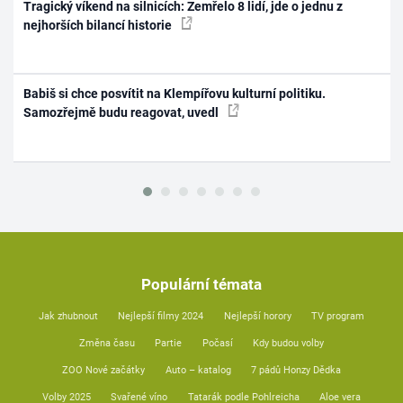
Tragický víkend na silnicích: Zemřelo 8 lidí, jde o jednu z
nejhorších bilancí historie
Babiš si chce posvítit na Klempířovu kulturní politiku.
Samozřejmě budu reagovat, uvedl
Populární témata
Jak zhubnout
Nejlepší filmy 2024
Nejlepší horory
TV program
Změna času
Partie
Počasí
Kdy budou volby
ZOO Nové začátky
Auto – katalog
7 pádů Honzy Dědka
Volby 2025
Svařené víno
Tatarák podle Pohlreicha
Aloe vera