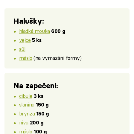
Halušky:
hladká mouka
600 g
vejce
5 ks
sůl
máslo
(na vymazání formy)
Na zapečení:
cibule
3 ks
slanina
150 g
brynza
150 g
niva
200 g
máslo
100 g