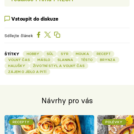
Vstoupit do diskuze
Sdílejte článek
ŠTÍTKY
HOBBY
SŮL
SÝR
MOUKA
RECEPT
VOLNÝ ČAS
MÁSLO
SLANINA
TĚSTO
BRYNZA
HALUŠKY
ŽIVOTNÍ STYL A VOLNÝ ČAS
ZÁJEM O JÍDLO A PITÍ
Návrhy pro vás
RECEPTY
POLÉVKY