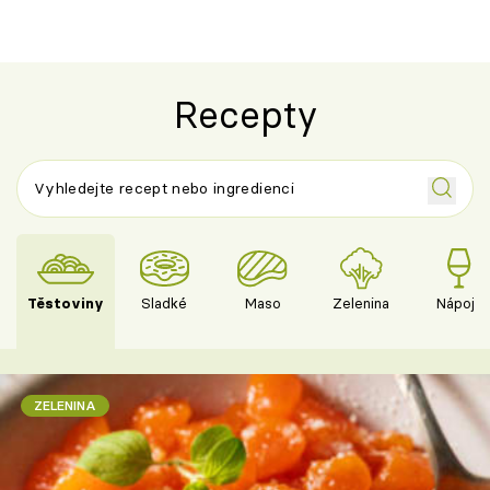
Recepty
Těstoviny
Sladké
Maso
Zelenina
Nápoje
ZELENINA