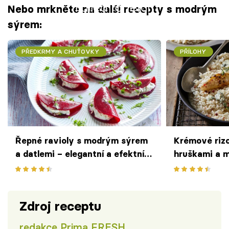
Failed to fetch
Nebo mrkněte na další recepty s modrým
sýrem:
PŘEDKRMY A CHUŤOVKY
PŘÍLOHY
Řepné ravioly s modrým sýrem
Krémové riz
a datlemi – elegantní a efektní
hruškami a 
předkrm jako z restaurace
sladko-slaná 
Zdroj receptu
redakce Prima FRESH