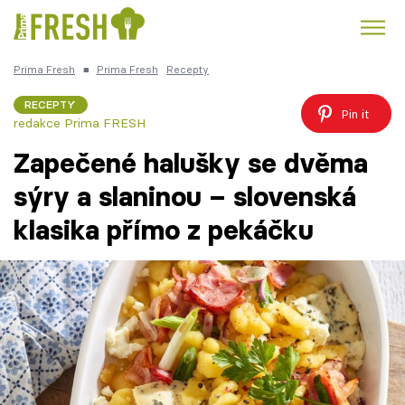
Prima Fresh
■
Prima Fresh
Recepty
Kuře
Polévky k večeři
Rychlé večeře
Trendy:
RECEPTY
Pin it
redakce Prima FRESH
Česká kuchyně
Čokoláda
Zapečené halušky se dvěma
sýry a slaninou – slovenská
klasika přímo z pekáčku
Témata
Recepty
Články
TV Program