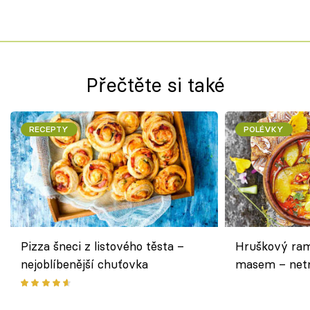
Přečtěte si také
RECEPTY
POLÉVKY
Pizza šneci z listového těsta –
Hruškový ram
nejoblíbenější chuťovka
masem – netr
asijském styl