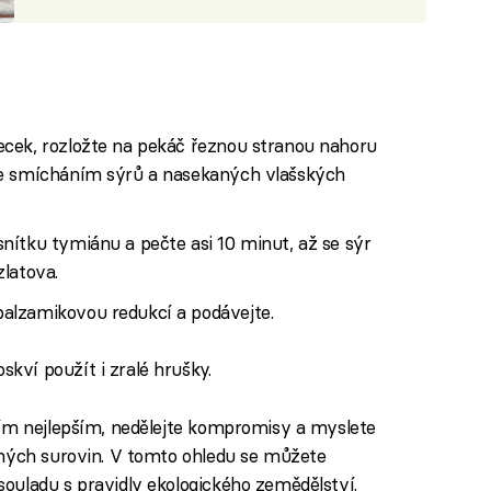
cek, rozložte na pekáč řeznou stranou nahoru
te smícháním sýrů a nasekaných vlašských
nítku tymiánu a pečte asi 10 minut, až se sýr
latova.
alzamikovou redukcí a podávejte.
ví použít i zralé hrušky.
tím nejlepším, nedělejte kompromisy a myslete
aných surovin. V tomto ohledu se můžete
ouladu s pravidly ekologického zemědělství.