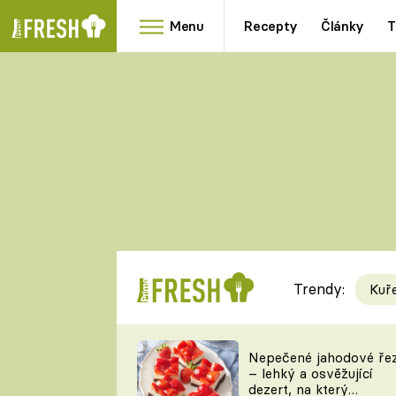
Menu
Recepty
Články
T
Oblíbené
Přílohy
recepty
HRANOLKY
HOUBY
KNEDLÍKY
DÝNĚ
KAŠE
RYCHLOVKY
Trendy:
Kuř
Populární
Videorecept
Nepečené jahodové ře
– lehký a osvěžující
kuchaři
dezert, na který
TEĎ VAŘÍ ŠÉF!