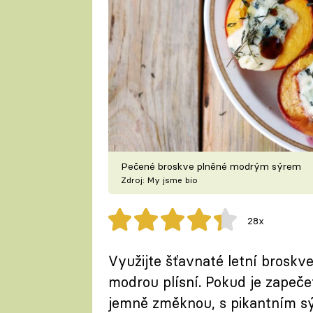
Pečené broskve plněné modrým sýrem
Zdroj: My jsme bio
28x
Využijte šťavnaté letní broskv
modrou plísní. Pokud je zapeče
jemně změknou, s pikantním s