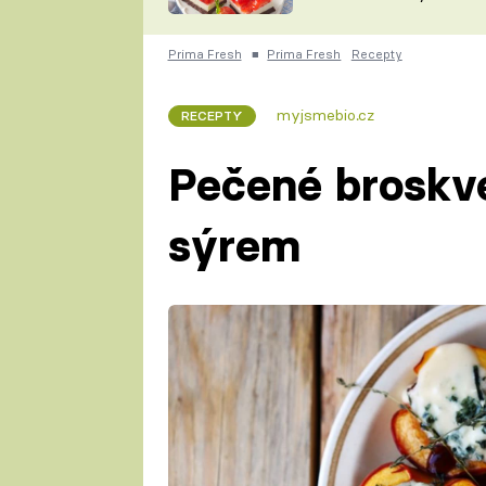
nepotřebujete troubu
ZDENĚK
ČESKO NA TALÍŘI
POHLREICH
Prima Fresh
■
Prima Fresh
Recepty
KAROLÍNA,
JAROSLAV SAPÍK
DOMÁCÍ
myjsmebio.cz
RECEPTY
KUCHAŘKA
KAROLÍNA
KAMBERSKÁ
Pečené broskv
sýrem