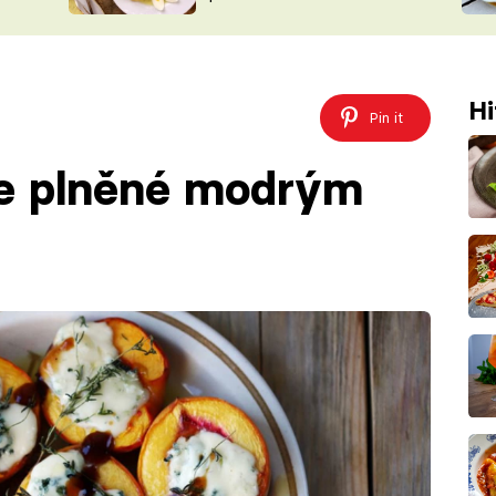
ŠÉFREDAK
VYCHYTÁVKY
SOUTĚŽ FR
NA NÁKUPECH
ČASOPIS
Hi
Pin it
e plněné modrým