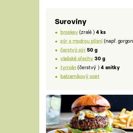
Suroviny
broskev
(zralé )
4 ks
sýr s modrou plísní
(např. gorgonz
čerstvý sýr
50 g
vlašské ořechy
30 g
tymián
(čerstvý )
4 snítky
balzamikový ocet