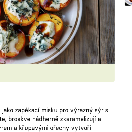
e jako zapékací misku pro výrazný sýr s
te, broskve nádherně zkaramelizují a
ýrem a křupavými ořechy vytvoří