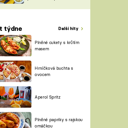
TORKY
ESH
t týdne
Další hity
Plněné cukety s krůtím
masem
Hrníčková buchta s
ovocem
Aperol Spritz
Plněné papriky s rajskou
omáčkou