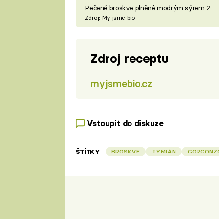
Pečené broskve plněné modrým sýrem 2
Zdroj: My jsme bio
Zdroj receptu
myjsmebio.cz
Vstoupit do diskuze
ŠTÍTKY
BROSKVE
TYMIÁN
GORGONZ