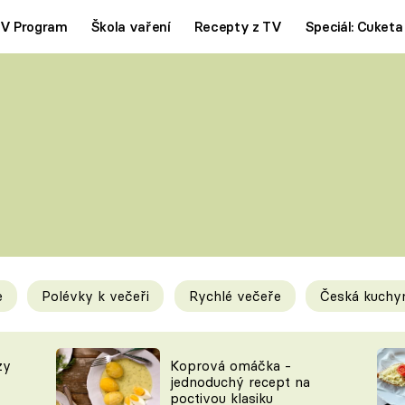
V Program
Škola vaření
Recepty z TV
Speciál: Cuketa
Polévky
Saláty
ČESKÁ KLASIKA
TĚSTOVIN
SILNÉ VÝVARY
SLADKÉ
KRÉMOVÉ
BEZMASÁ J
e
Polévky k večeři
Rychlé večeře
Česká kuchy
y
Tipy a triky
Novink
zy
Koprová omáčka -
jednoduchý recept na
poctivou klasiku
KAM ZA JÍDLEM
BLOG