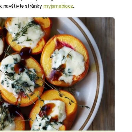
ak navštivte stránky
myjsmebio.cz
.