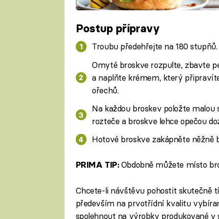
Postup přípravy
Troubu předehřejte na 180 stupňů.
Omyté broskve rozpulte, zbavte pe
a naplňte krémem, který připraví
ořechů.
Na každou broskev položte malou s
rozteče a broskve lehce opečou doz
Hotové broskve zakápněte něžně b
Obdobně můžete místo brosk
PRIMA TIP:
Chcete-li návštěvu pohostit skutečně 
především na prvotřídní kvalitu vybír
spolehnout na výrobky produkované v s