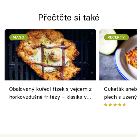
Přečtěte si také
MASO
RECEPTY
Obalovaný kuřecí řízek s vejcem z
Cukeťák aneb
horkovzdušné fritézy – klasika v
plech s uzen
novém pojetí podle Jamieho
způsob, jak z
Olivera
cukety