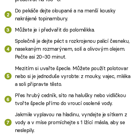
Do pekáče dejte oloupané a na menší kousky
nakrájené topinambury.
Můžete je i předvařit do poloměkka.
Společně je dejte péct s rozkrojenou palicí česneku,
nasekaným rozmarýnem, solí a olivovým olejem.
Pečte asi 20–30 minut.
Mezitím si uvařte špecle. Můžete použít polotovar
nebo si je jednoduše vyrobte: z mouky, vajec, mléka
a soli připravte těsto.
Přes hrubý cedník, síto na halušky nebo vidličkou
tvořte špecle přímo do vroucí osolené vody.
Jakmile vyplavou na hladinu, vyndejte je sítkem z
vody a v míse promíchejte s 1 lžící másla, aby se
neslepily.