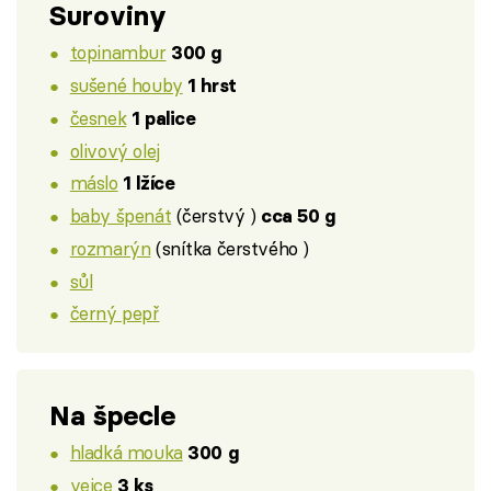
Suroviny
topinambur
300 g
sušené houby
1 hrst
česnek
1 palice
olivový olej
máslo
1 lžíce
baby špenát
(čerstvý )
cca 50 g
rozmarýn
(snítka čerstvého )
sůl
černý pepř
Na špecle
hladká mouka
300 g
vejce
3 ks