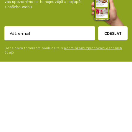
vás upozorníme na to nejnovější a nejlepší
z našeho webu.
ODESLAT
Odesláním formuláře souhlasíte s
podmínkami zpracování osobních
údajů