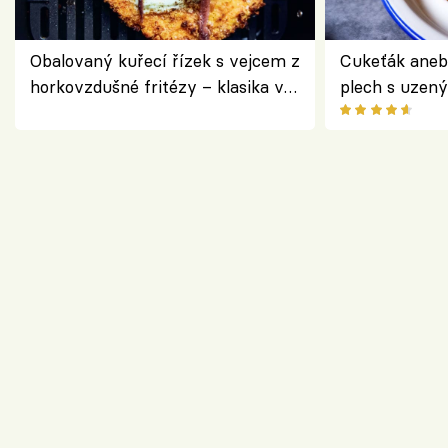
Obalovaný kuřecí řízek s vejcem z
Cukeťák aneb
horkovzdušné fritézy – klasika v
plech s uzen
novém pojetí podle Jamieho
způsob, jak z
Olivera
cukety