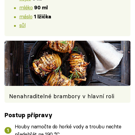
mléko
90 ml
máslo
1 lžička
sůl
Nenahraditelné brambory v hlavní roli
Postup přípravy
Houby namočte do horké vody a troubu nechte
předehřát na 190 °C.