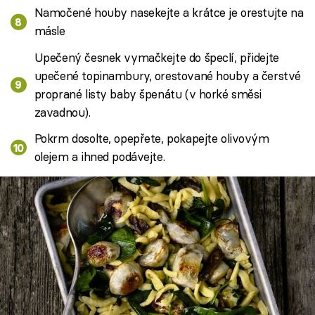
Namočené houby nasekejte a krátce je orestujte na
másle
Upečený česnek vymačkejte do špeclí, přidejte
upečené topinambury, orestované houby a čerstvé
proprané listy baby špenátu (v horké směsi
zavadnou).
Pokrm dosolte, opepřete, pokapejte olivovým
olejem a ihned podávejte.