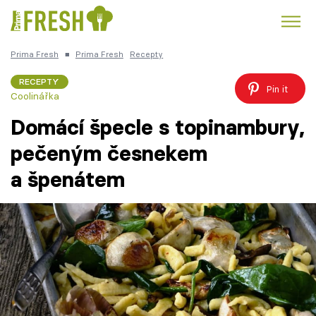
Prima Fresh
■
Prima Fresh
Recepty
Kuře
Polévky k večeři
Rychlé večeře
Trendy:
RECEPTY
Pin it
Coolinářka
Česká kuchyně
Čokoláda
Domácí špecle s topinambury,
pečeným česnekem
a špenátem
Témata
Recepty
Články
TV Program