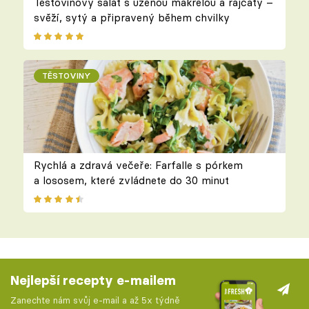
Těstovinový salát s uzenou makrelou a rajčaty –
svěží, sytý a připravený během chvilky
TĚSTOVINY
Rychlá a zdravá večeře: Farfalle s pórkem
a lososem, které zvládnete do 30 minut
Nejlepší recepty e-mailem
Zanechte nám svůj e-mail a až 5x týdně