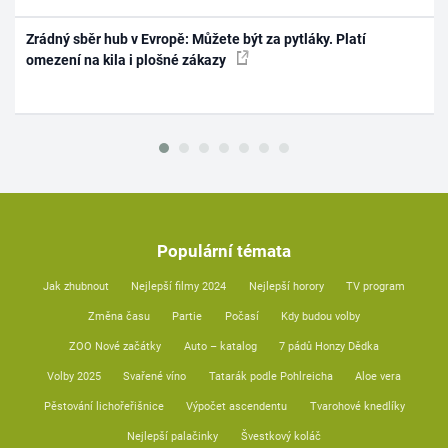
Zrádný sběr hub v Evropě: Můžete být za pytláky. Platí
omezení na kila i plošné zákazy
Populární témata
Jak zhubnout
Nejlepší filmy 2024
Nejlepší horory
TV program
Změna času
Partie
Počasí
Kdy budou volby
ZOO Nové začátky
Auto – katalog
7 pádů Honzy Dědka
Volby 2025
Svařené víno
Tatarák podle Pohlreicha
Aloe vera
Pěstování lichořeřišnice
Výpočet ascendentu
Tvarohové knedlíky
Nejlepší palačinky
Švestkový koláč