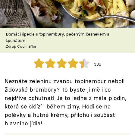
Škola vaření
Recepty z TV
Domácí špecle s topinambury, pečeným česnekem a
Speciál: Cuketa
špenátem
Zdroj: Coolinářka
Těhotnej kuchař
33x
Sledujte prima+
Neznáte zeleninu zvanou topinambur neboli
Přihlášení
židovské brambory? To byste ji měli co
nejdříve ochutnat! Je to jedna z mála plodin,
která se sklízí i během zimy. Hodí se na
Sledujte nás
polévky a hutné krémy, přílohu i součást
hlavního jídla!