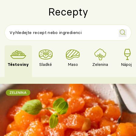
Recepty
Těstoviny
Sladké
Maso
Zelenina
Nápoje
ZELENINA