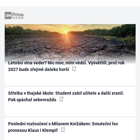
Letošní vlna veder? Nic moc, míní vědci. Vysvětlili, proč rok
2027 bude zřejmě daleko horší
Střelba v thajské škole: Student zabil učitele a další zranil.
Pak spáchal sebevraždu
Poslední rozloučení s Milanem Knížákem: Smuteční řec
pronesou Klaus i Klempíř