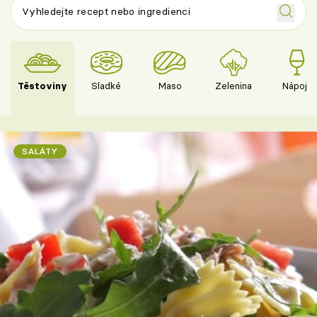
Těstoviny
Sladké
Maso
Zelenina
Nápoje
SALÁTY