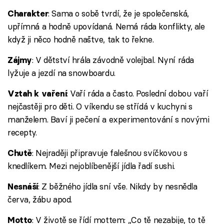
: Sama o sobě tvrdí, že je společenská,
Charakter
upřímná a hodně upovídaná. Nemá ráda konflikty, ale
když ji něco hodně naštve, tak to řekne.
: V dětství hrála závodně volejbal. Nyní ráda
Zájmy
lyžuje a jezdí na snowboardu.
: Vaří ráda a často. Poslední dobou vaří
Vztah k vaření
nejčastěji pro děti. O víkendu se střídá v kuchyni s
manželem. Baví ji pečení a experimentování s novými
recepty.
: Nejraději připravuje falešnou svíčkovou s
Chutě
knedlíkem. Mezi nejoblíbenější jídla řadí sushi.
: Z běžného jídla sní vše. Nikdy by nesnědla
Nesnáší
červa, žábu apod.
: V životě se řídí mottem: „Co tě nezabije, to tě
Motto