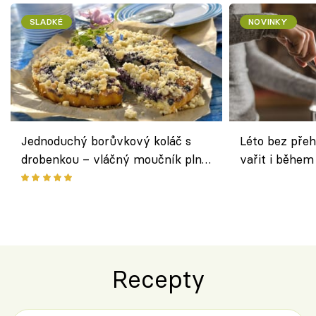
SLADKÉ
NOVINKY
Jednoduchý borůvkový koláč s
Léto bez přeh
drobenkou – vláčný moučník plný
vařit i během
ovoce
Recepty