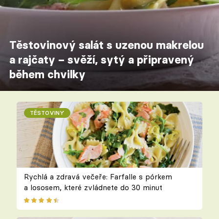
Těstovinový salát s uzenou makrelou
a rajčaty – svěží, sytý a připravený
během chvilky
TĚSTOVINY
Rychlá a zdravá večeře: Farfalle s pórkem
a lososem, které zvládnete do 30 minut