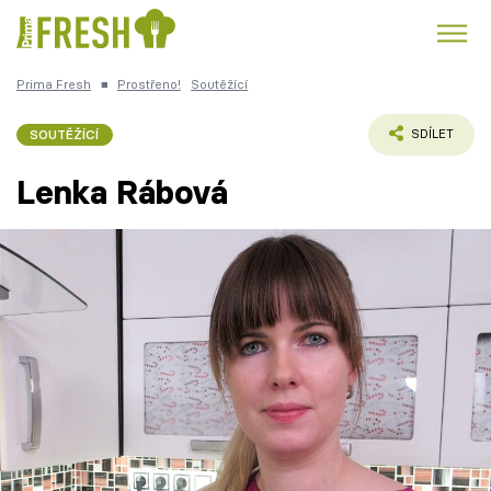
Prima Fresh
■
Prostřeno!
Soutěžící
Kuře
Polévky k večeři
Rychlé večeře
Trendy:
SOUTĚŽÍCÍ
SDÍLET
Česká kuchyně
Čokoláda
Lenka Rábová
Témata
Recepty
Články
TV Program