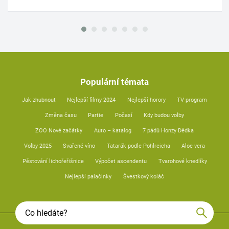
Populární témata
Jak zhubnout
Nejlepší filmy 2024
Nejlepší horory
TV program
Změna času
Partie
Počasí
Kdy budou volby
ZOO Nové začátky
Auto – katalog
7 pádů Honzy Dědka
Volby 2025
Svařené víno
Tatarák podle Pohlreicha
Aloe vera
Pěstování lichořeřišnice
Výpočet ascendentu
Tvarohové knedlíky
Nejlepší palačinky
Švestkový koláč