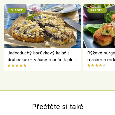
SLADKÉ
PŘÍLOHY
Jednoduchý borůvkový koláč s
Rýžové burge
drobenkou – vláčný moučník plný
masem a mrk
ovoce
salátem – leh
Přečtěte si také