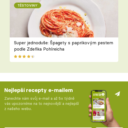
TĚSTOVINY
Super jednoduše: Špagety s paprikovým pestem
podle Zdeňka Pohlreicha
Nejlepší recepty e-mailem
Zanechte nám svůj e-mail a až 5x týdně
vás upozorníme na to nejnovější a nejlepší
z našeho webu.