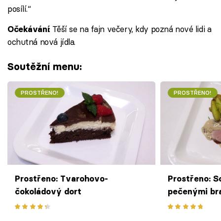
posílí.“
: Těší se na fajn večery, kdy pozná nové lidi a
Očekávání
ochutná nová jídla.
Soutěžní menu:
PROSTŘENO!
PROSTŘENO!
Prostřeno: Tvarohovo-
Prostřeno: S
čokoládový dort
pečenými br
omáčkou