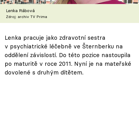
Škola vaření
Lenka Rábová
Zdroj: archiv TV Prima
Recepty z TV
Speciál: Cuketa
Lenka pracuje jako zdravotní sestra
v psychiatrické léčebně ve Šternberku na
Těhotnej kuchař
oddělení závislostí. Do této pozice nastoupila
po maturitě v roce 2011. Nyní je na mateřské
Sledujte prima+
dovolené s druhým dítětem.
Přihlášení
Sledujte nás