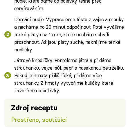
nudle, které dáme do polévky těsně před
servírováním.
Domácí nudle: Vypracujeme těsto z vajec a mouky
a necháme ho 20 minut odpočinout. Poté vyválíme
tenké pláty cca 1 mm, které necháme chvíli
proschnout. Až jsou pláty suché, nakrájíme tenké
nudličky.
Játrové knedlíčky: Pomeleme játra a přidáme
strouhanku, vejce, sůl, pepř a nasekanou petrželku.
Pokud je hmota příliš řídká, přidáme více
strouhanky. Z hmoty vytvoříme kuličky, které
zavaříme do polévky.
Zdroj receptu
Prostřeno, soutěžící