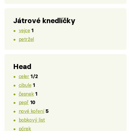
Játrové knedlíčky
vejce
1
petržel
Head
celer
1/2
cibule
1
česnek
1
pepř
10
nové koření
5
bobkový list
pórek