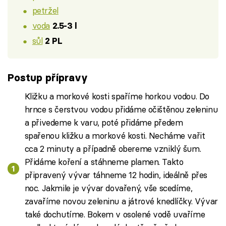
petržel
voda
2.5-3 l
sůl
2 PL
Postup přípravy
Kližku a morkové kosti spaříme horkou vodou. Do
hrnce s čerstvou vodou přidáme očištěnou zeleninu
a přivedeme k varu, poté přidáme předem
spařenou kližku a morkové kosti. Necháme vařit
cca 2 minuty a případně obereme vzniklý šum.
Přidáme koření a stáhneme plamen. Takto
připravený vývar táhneme 12 hodin, ideálně přes
noc. Jakmile je vývar dovařený, vše scedíme,
zavaříme novou zeleninu a játrové knedlíčky. Vývar
také dochutíme. Bokem v osolené vodě uvaříme