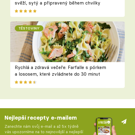
svěží, sytý a připravený během chvilky
TĚSTOVINY
Rychlá a zdravá večeře: Farfalle s pórkem
a lososem, které zvládnete do 30 minut
Nejlepší recepty e-mailem
Zanechte nám svůj e-mail a až 5x týdně
vás upozorníme na to nejnovější a nejlepší