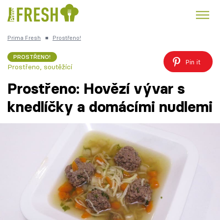
Prima Fresh
■
Prostřeno!
Kuře
Polévky k večeři
Rychlé večeře
Trendy:
PROSTŘENO!
Pin it
Prostřeno, soutěžící
Česká kuchyně
Čokoláda
Prostřeno: Hovězí vývar s
knedlíčky a domácími nudlemi
Témata
Recepty
Články
TV Program