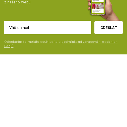
z našeho webu.
ODESLAT
Odesláním formuláře souhlasíte s
podmínkami zpracování osobních
údajů