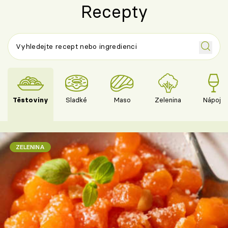
Recepty
Těstoviny
Sladké
Maso
Zelenina
Nápoje
ZELENINA