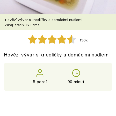
Škola vaření
Recepty z TV
Hovězí vývar s knedlíčky a domácími nudlemi
Zdroj: archiv TV Prima
Speciál: Cuketa
130x
Těhotnej kuchař
Hovězí vývar s knedlíčky a domácími nudlemi
Sledujte prima+
Přihlášení
5 porcí
90 minut
Sledujte nás