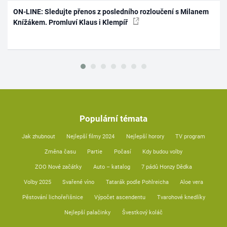
ON-LINE: Sledujte přenos z posledního rozloučení s Milanem
Knížákem. Promluví Klaus i Klempíř
Populární témata
Jak zhubnout
Nejlepší filmy 2024
Nejlepší horory
TV program
Změna času
Partie
Počasí
Kdy budou volby
ZOO Nové začátky
Auto – katalog
7 pádů Honzy Dědka
Volby 2025
Svařené víno
Tatarák podle Pohlreicha
Aloe vera
Pěstování lichořeřišnice
Výpočet ascendentu
Tvarohové knedlíky
Nejlepší palačinky
Švestkový koláč