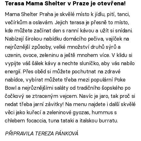
Terasa Mama Shelter v Praze je otevřena!
Mama Shelter Praha je skvělé místo k jídlu, pití, tanci,
večírkům a oslavám. Jejich terasa je přesně to místo,
kde můžete začínat den s ranní kávou a užít si snídani.
Nabízejí širokou nabídku domácího pečiva, vajíček na
nejrůznější způsoby, velké množství druhů sýrů a
uzenin, ovoce, zeleninu a ještě mnohem více. V klidu si
vypijte váš šálek kávy a nechte sluníčko, aby vás nabilo
energií. Přes oběd si můžete pochutnat na zdravé
nabídce, vybírat můžete třeba mezi populární Poke
Bowl a nejrůznějšími saláty od tradičního šopského po
čočkový se ztraceným vejcem. Navíc je jaro, tak proč si
nedat třeba jarní závitky! Na menu najdete i další skvělé
věci jako kuřecí a zeleninové gyozas, hummus s
chlebem focaccia, tuna tataki a italskou burratu.
PŘIPRAVILA TEREZA PÁNKOVÁ