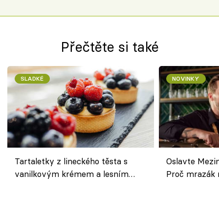
Přečtěte si také
SLADKÉ
NOVINKY
Tartaletky z lineckého těsta s
Oslavte Mezin
vanilkovým krémem a lesním
Proč mrazák n
ovocem podle Bread Society
horku vsadit 