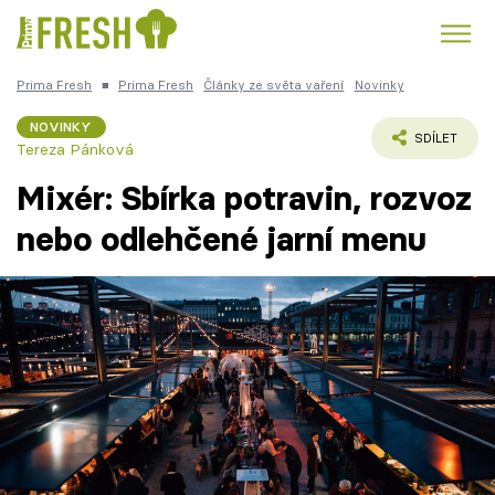
Prima Fresh
■
Prima Fresh
Články ze světa vaření
Novinky
Kuře
Polévky k večeři
Rychlé večeře
Trendy:
NOVINKY
SDÍLET
Tereza Pánková
Česká kuchyně
Čokoláda
Mixér: Sbírka potravin, rozvoz
nebo odlehčené jarní menu
Témata
Recepty
Články
TV Program