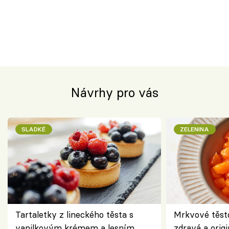
Návrhy pro vás
SLADKÉ
ZELENINA
Tartaletky z lineckého těsta s
Mrkvové těst
vanilkovým krémem a lesním
zdravá a origi