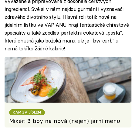
vyvážené a připravované z dokonale čerstvých
ingrediencí. Své si v něm najdou gurmáni i vyznavači
zdravého životního stylu. Hlavní roli totiž nově na
jídelním lístku ve VAPIANU hrají fantastické chřestové
speciality a také zoodles: perfektní cuketová „pasta“,
která chutná jako božská mana, ale je „low-carb“ a
nemá takřka žádné kalorie!
KAM ZA JÍDLEM
Mixér: 3 tipy na nová (nejen) jarní menu