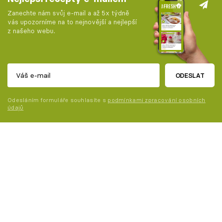
Zanechte nám svůj e-mail a až 5x týdně
vás upozorníme na to nejnovější a nejlepší
z našeho webu.
ODESLAT
Odesláním formuláře souhlasíte s
podmínkami zpracování osobních
údajů