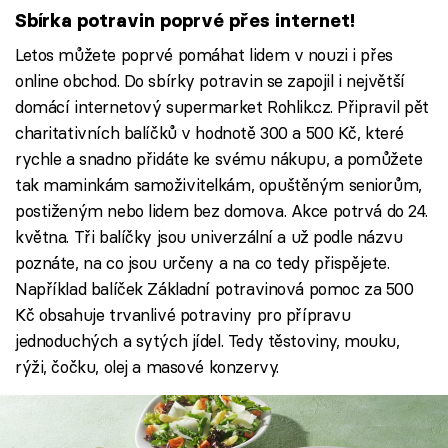
Sbírka potravin poprvé přes internet!
Letos můžete poprvé pomáhat lidem v nouzi i přes
online obchod. Do sbírky potravin se zapojil i největší
domácí internetový supermarket Rohlik.cz. Připravil pět
charitativních balíčků v hodnotě 300 a 500 Kč, které
rychle a snadno přidáte ke svému nákupu, a pomůžete
tak maminkám samoživitelkám, opuštěným seniorům,
postiženým nebo lidem bez domova. Akce potrvá do 24.
května. Tři balíčky jsou univerzální a už podle názvu
poznáte, na co jsou určeny a na co tedy přispějete.
Například balíček Základní potravinová pomoc za 500
Kč obsahuje trvanlivé potraviny pro přípravu
jednoduchých a sytých jídel. Tedy těstoviny, mouku,
rýži, čočku, olej a masové konzervy.