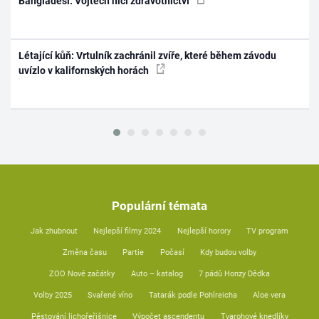
Bangladéši. Vojtěch ničí zdravotnictví
Létající kůň: Vrtulník zachránil zvíře, které během závodu
uvízlo v kalifornských horách
Populární témata
Jak zhubnout
Nejlepší filmy 2024
Nejlepší horory
TV program
Změna času
Partie
Počasí
Kdy budou volby
ZOO Nové začátky
Auto – katalog
7 pádů Honzy Dědka
Volby 2025
Svařené víno
Tatarák podle Pohlreicha
Aloe vera
Pěstování lichořeřišnice
Výpočet ascendentu
Tvarohové knedlíky