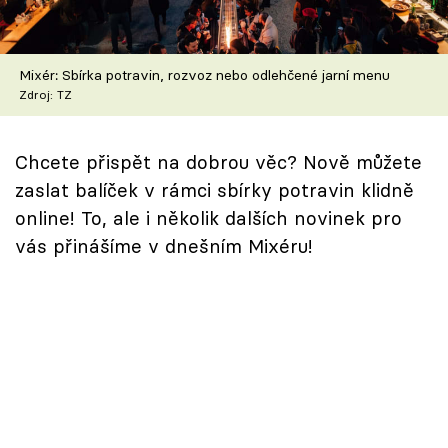
Škola vaření
Recepty z TV
Mixér: Sbírka potravin, rozvoz nebo odlehčené jarní menu
Zdroj: TZ
Speciál: Cuketa
Chcete přispět na dobrou věc? Nově můžete
Těhotnej kuchař
zaslat balíček v rámci sbírky potravin klidně
Sledujte prima+
online! To, ale i několik dalších novinek pro
vás přinášíme v dnešním Mixéru!
Přihlášení
Sledujte nás