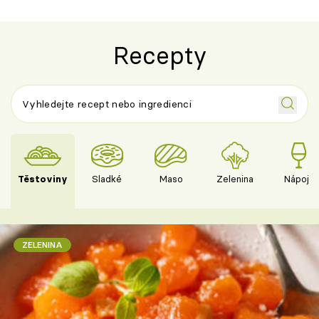
Recepty
Těstoviny
Sladké
Maso
Zelenina
Nápoje
ZELENINA