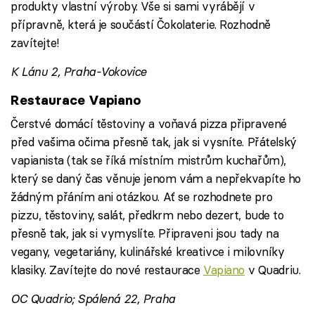
produkty vlastní výroby. Vše si sami vyrábějí v
přípravně, která je součástí Čokolaterie. Rozhodně
zavítejte!
K Lánu 2, Praha-Vokovice
Restaurace Vapiano
Čerstvé domácí těstoviny a voňavá pizza připravené
před vašima očima přesně tak, jak si vysníte. Přátelský
vapianista (tak se říká místním mistrům kuchařům),
který se daný čas věnuje jenom vám a nepřekvapíte ho
žádným přáním ani otázkou. Ať se rozhodnete pro
pizzu, těstoviny, salát, předkrm nebo dezert, bude to
přesně tak, jak si vymyslíte. Připraveni jsou tady na
vegany, vegetariány, kulinářské kreativce i milovníky
klasiky. Zavítejte do nové restaurace
Vapiano
v Quadriu.
OC Quadrio; Spálená 22, Praha