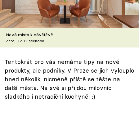
Škola vaření
Recepty z TV
Nová místa k návštěvě
Speciál: Cuketa
Zdroj: TZ + Facebook
Těhotnej kuchař
Tentokrát pro vás nemáme tipy na nové
Sledujte prima+
produkty, ale podniky. V Praze se jich vylouplo
hned několik, nicméně příště se těšte na
Přihlášení
další města. Na své si přijdou milovníci
sladkého i netradiční kuchyně! :)
Sledujte nás