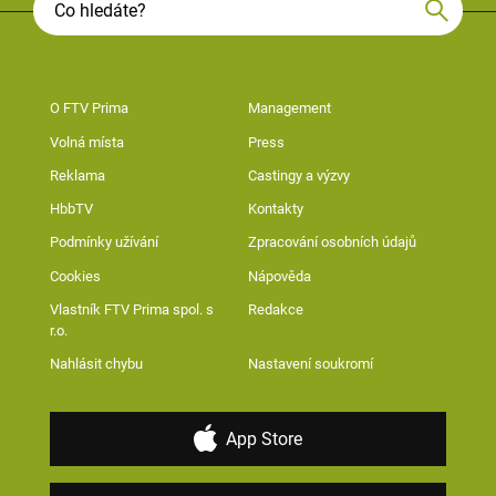
O FTV Prima
Management
Volná místa
Press
Reklama
Castingy a výzvy
HbbTV
Kontakty
Podmínky užívání
Zpracování osobních údajů
Cookies
Nápověda
Vlastník FTV Prima spol. s
Redakce
r.o.
Nahlásit chybu
Nastavení soukromí
App Store