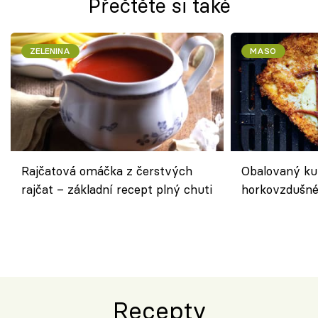
Přečtěte si také
ZELENINA
MASO
Rajčatová omáčka z čerstvých
Obalovaný kuř
rajčat – základní recept plný chuti
horkovzdušné 
novém pojetí
Olivera
Recepty