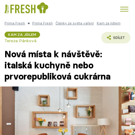
Prima Fresh
■
Prima Fresh
Články ze světa vaření
Kam za jídlem
Kuře
Polévky k večeři
Rychlé večeře
Trendy:
KAM ZA JÍDLEM
SDÍLET
Tereza Pánková
Česká kuchyně
Čokoláda
Nová místa k návštěvě:
italská kuchyně nebo
prvorepubliková cukrárna
Témata
Recepty
Články
TV Program