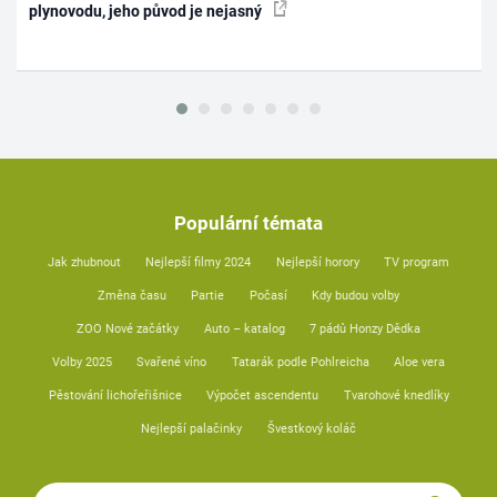
plynovodu, jeho původ je nejasný
Populární témata
Jak zhubnout
Nejlepší filmy 2024
Nejlepší horory
TV program
Změna času
Partie
Počasí
Kdy budou volby
ZOO Nové začátky
Auto – katalog
7 pádů Honzy Dědka
Volby 2025
Svařené víno
Tatarák podle Pohlreicha
Aloe vera
Pěstování lichořeřišnice
Výpočet ascendentu
Tvarohové knedlíky
Nejlepší palačinky
Švestkový koláč