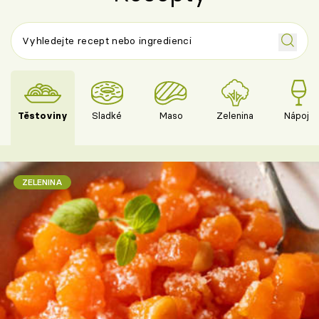
Těstoviny
Sladké
Maso
Zelenina
Nápoje
ZELENINA