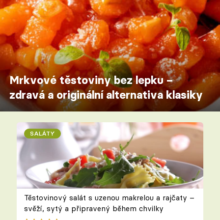
Mrkvové těstoviny bez lepku –
zdravá a originální alternativa klasiky
SALÁTY
Těstovinový salát s uzenou makrelou a rajčaty –
svěží, sytý a připravený během chvilky