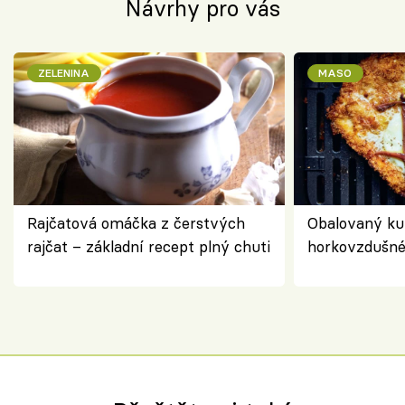
Návrhy pro vás
ZELENINA
MASO
Rajčatová omáčka z čerstvých
Obalovaný kuř
rajčat – základní recept plný chuti
horkovzdušné 
novém pojetí
Olivera