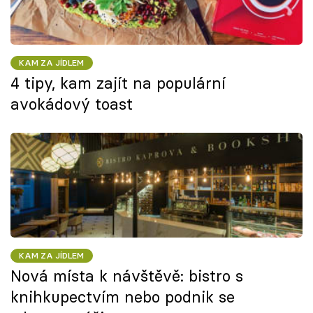
KAM ZA JÍDLEM
4 tipy, kam zajít na populární
avokádový toast
KAM ZA JÍDLEM
Nová místa k návštěvě: bistro s
knihkupectvím nebo podnik se