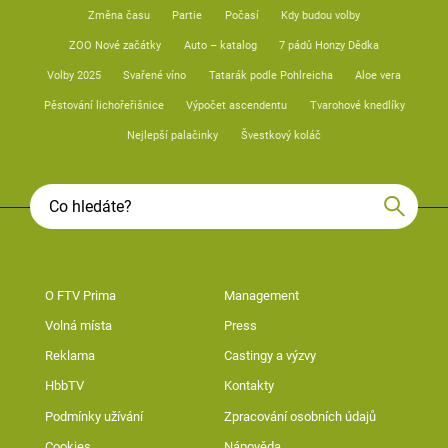
Změna času
Partie
Počasí
Kdy budou volby
ZOO Nové začátky
Auto – katalog
7 pádů Honzy Dědka
Volby 2025
Svařené víno
Tatarák podle Pohlreicha
Aloe vera
Pěstování lichořeřišnice
Výpočet ascendentu
Tvarohové knedlíky
Nejlepší palačinky
Švestkový koláč
O FTV Prima
Management
Volná místa
Press
Reklama
Castingy a výzvy
HbbTV
Kontakty
Podmínky užívání
Zpracování osobních údajů
Cookies
Nápověda