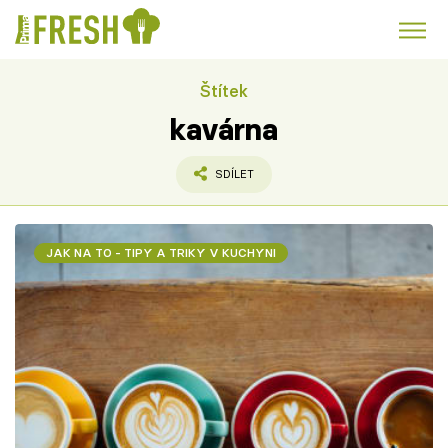
Štítek
Kuře
Polévky k večeři
Rychlé večeře
Trendy:
kavárna
Česká kuchyně
Čokoláda
SDÍLET
JAK NA TO - TIPY A TRIKY V KUCHYNI
Témata
Recepty
Články
TV Program