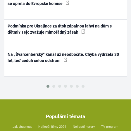
se opřela do Evropské komise
Podmínka pro Ukrajince za útok zápalnou lahví na dům s
dětmi? Tejc zvažuje mimořádný zásah
Na „Švarcenberský“ kanál už neodbočíte. Chyba vydržela 30
let, teď ceduli celou odstraní
Populární témata
Jak zhubnout
Nejlepší filmy 2024
Nejlepší horory
TV program