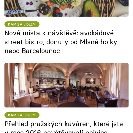
KAM ZA JÍDLEM
Nová místa k návštěvě: avokádové
street bistro, donuty od Mlsné holky
nebo Barcelounoc
KAM ZA JÍDLEM
Přehled pražských kaváren, které jste
v roce 2016 navštěvovali nejvíce.