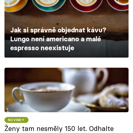
Škola vaření
Recepty z TV
Jak si správně objednat kávu?
Speciál: Cuketa
Lungo není americano a malé
espresso neexistuje
Těhotnej kuchař
Sledujte prima+
Přihlášení
Sledujte nás
NOVINKY
Ženy tam nesměly 150 let. Odhalte