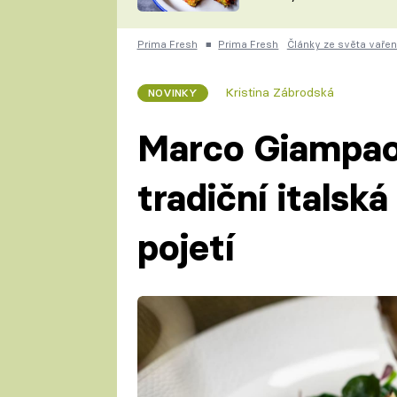
skvělý způsob, jak
ZDENĚK
zpracovat přerostlé
ČESKO NA TALÍŘI
cukety
POHLREICH
Prima Fresh
■
Prima Fresh
Články ze světa vařen
KAROLÍNA,
JAROSLAV SAPÍK
DOMÁCÍ
Kristina Zábrodská
NOVINKY
KUCHAŘKA
KAROLÍNA
KAMBERSKÁ
Marco Giampaol
tradiční italská
pojetí