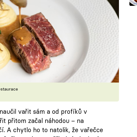
estaurace
aučil vařit sám a od profíků v
řit přitom začal náhodou – na
. A chytlo ho to natolik, že vařečce