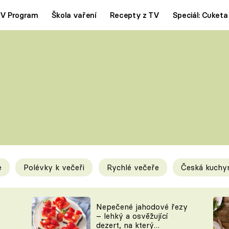
V Program
Škola vaření
Recepty z TV
Speciál: Cuketa
Polévky
Saláty
ČESKÁ KLASIKA
TĚSTOVIN
SILNÉ VÝVARY
SLADKÉ
KRÉMOVÉ
BEZMASÁ J
e
Polévky k večeři
Rychlé večeře
Česká kuchy
y
Tipy a triky
Novink
Nepečené jahodové řezy
– lehký a osvěžující
dezert, na který
KAM ZA JÍDLEM
BLOG