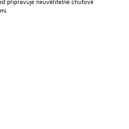
eď připravuje neuvěřitelné chuťové
mi.