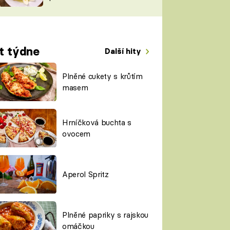
TORKY
ESH
t týdne
Další hity
Plněné cukety s krůtím
masem
Hrníčková buchta s
ovocem
Aperol Spritz
Plněné papriky s rajskou
omáčkou