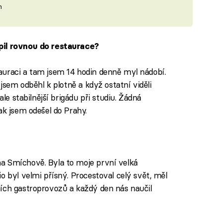
m
pil rovnou do restaurace?
auraci a tam jsem 14 hodin denně myl nádobí.
 jsem odběhl k plotně a když ostatní viděli
ale stabilnější brigádu při studiu. Žádná
ak jsem odešel do Prahy.
a Smíchově. Byla to moje první velká
o byl velmi přísný. Procestoval celý svět, měl
ích gastroprovozů a každý den nás naučil