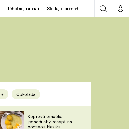
Těhotnej kuchař
Sledujte prima+
Vyhledávání
Můj p
Prima+
Y
CNN Prima NEWS
Prima ZOOM
ÍDLA
Prima LIVING
Prima Ženy
ně
Čokoláda
Prima LAJK
y
Koprová omáčka -
jednoduchý recept na
Sledujte nás
poctivou klasiku