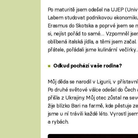
Po maturitě jsem odešel na UJEP (Univ
Labem studovat podnikovou ekonomiku
Erasmus do Skotska a poprvé jsem se m
si, nejíst pořád to samé… Vzpomněl jsem
oblíbená italská jídla, a těmi jsem začal
přátele, pořádali jsme kulinární večírky…
Odkud pochází vaše rodina?
Můj děda se narodil v Ligurii, v příst
Po druhé světové válce odešel do Čech 
přišla z Ukrajiny. Můj otec zůstal na se
žije blízko Bari na farmě, kde pěstuje ze
jsme u ní trávili každé léto. Vyrostl js
a rybách.