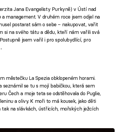
erzita Jana Evangelisty Purkyně) v Ústí nad
 a management. V druhém roce jsem odjel na
usel postarat sám o sebe – nakupovat, vařit
 si na svého tátu a dědu, kteří nám vařili svá
. Postupně jsem vařil i pro spolubydlící, pro
.
avním městečku La Spezia obklopeném horami.
a seznámil se tu s mojí babičkou, která sem
veru Čech a moje teta se odstěhovala do Puglie,
leninu a olivy. K moři to má kousek, jako děti
em tak na slávkách, ústřicích, mořských ježcích