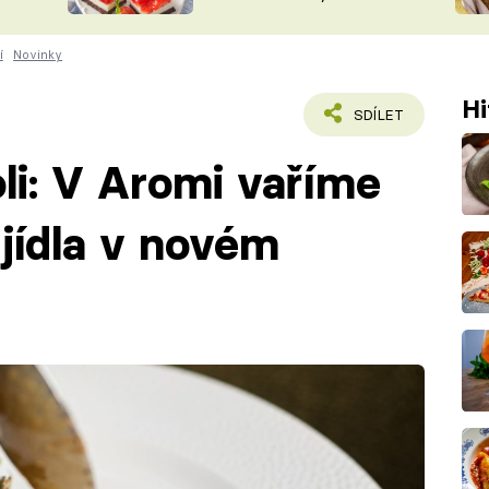
nepotřebujete troubu
ŠÉFREDAK
VYCHYTÁVKY
í
Novinky
SOUTĚŽ FR
NA NÁKUPECH
ČASOPIS
Hi
SDÍLET
i: V Aromi vaříme
 jídla v novém