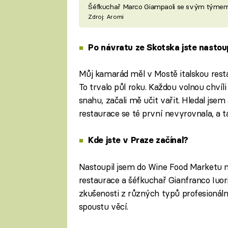
Šéfkuchař Marco Giampaoli se svým týme
Zdroj: Aromi
Po návratu ze Skotska jste nastou
Můj kamarád měl v Mostě italskou rest
To trvalo půl roku. Každou volnou chvíli
snahu, začali mě učit vařit. Hledal jsem 
restaurace se té první nevyrovnala, a t
Kde jste v Praze začínal?
Nastoupil jsem do Wine Food Marketu n
restaurace a šéfkuchař Gianfranco Iuori
zkušenosti z různých typů profesionáln
spoustu věcí.