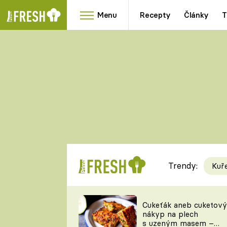
Menu
Recepty
Články
T
Oblíbené
Přílohy
recepty
HRANOLKY
HOUBY
KNEDLÍKY
DÝNĚ
KAŠE
RYCHLOVKY
Trendy:
Kuř
Populární
Videorecept
Cukeťák aneb cuketový
nákyp na plech
kuchaři
s uzeným masem –
TEĎ VAŘÍ ŠÉF!