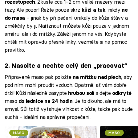
. Zkuste cca 1–2 cm velké mezery mezi
rozestupech
řezy. Ale pozor! Řežte pouze skrz
, nikdy
kůži a tuk
ne
– jinak by při pečení unikaly do kůže šťávy a
do masa
změkčily by ji. Naříznout můžete kůži pouze v jednom
směru, ale i do mřížky. Záleží jenom na vás. Kdybyste
chtěli mít opravdu přesné linky, vezměte si na pomoc
pravítko.
2. Nasolte a nechte celý den „pracovat“
Připravené maso pak položte
, aby
na mřížku nad plech
pod ním mohl proudit vzduch. Opatrně, ať vám dobře
drží! Kůži následně zasypte
a dejte
hrubou solí
odkryté
maso
. Je to dlouho, ale má to
do lednice na 24 hodin
smysl. Sůl totiž vytahuje vlhkost z kůže, takže pak bude
suchá – ideální na správné propečení.
MASO
MASO