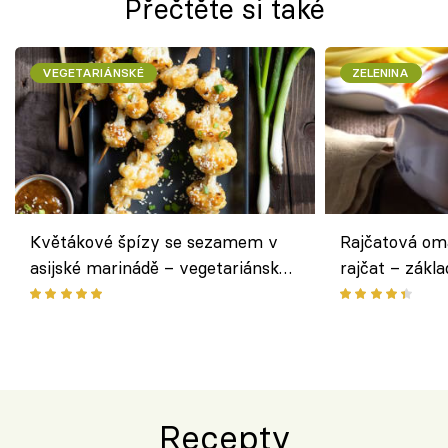
Přečtěte si také
VEGETARIÁNSKÉ
ZELENINA
Květákové špízy se sezamem v
Rajčatová om
asijské marinádě – vegetariánská
rajčat – zákla
chuťovka z grilu
Recepty