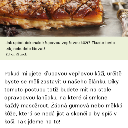
Škola vaření
Recepty z TV
Speciál: Cuketa
Jak upéct dokonale křupavou vepřovou kůži? Zkuste tento
Těhotnej kuchař
trik, nebudete litovat!
Zdroj: iStock
Sledujte prima+
Pokud milujete křupavou vepřovou kůži, určitě
Přihlášení
byste se měli zastavit u našeho článku. Díky
tomuto postupu totiž budete mít na stole
opravdovou lahůdku, na které si smlsne
Sledujte nás
každý masožrout. Žádná gumová nebo měkká
kůže, která se nedá jíst a skončila by spíš v
koši. Tak jdeme na to!