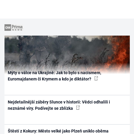
Mýty o válce na Ukrajině: Jak to bylo s nacismem,
Euromajdanem či Krymem a kdo je diktátor?
Nejdetailnější záběry Slunce v historii: Vědci odhalili i
neznámé víry. Podívejte se zblízka
Štěstí z Kokury: Město velké jako Plzeň uniklo oběma