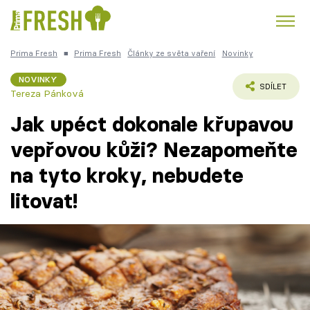
Prima Fresh
■
Prima Fresh
Články ze světa vaření
Novinky
Kuře
Polévky k večeři
Rychlé večeře
Trendy:
NOVINKY
SDÍLET
Tereza Pánková
Česká kuchyně
Čokoláda
Jak upéct dokonale křupavou
vepřovou kůži? Nezapomeňte
na tyto kroky, nebudete
Témata
litovat!
Recepty
Články
TV Program