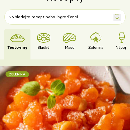
Těstoviny
Sladké
Maso
Zelenina
Nápoje
ZELENINA