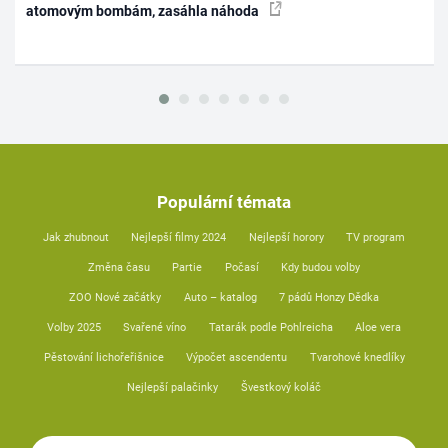
atomovým bombám, zasáhla náhoda
Populární témata
Jak zhubnout
Nejlepší filmy 2024
Nejlepší horory
TV program
Změna času
Partie
Počasí
Kdy budou volby
ZOO Nové začátky
Auto – katalog
7 pádů Honzy Dědka
Volby 2025
Svařené víno
Tatarák podle Pohlreicha
Aloe vera
Pěstování lichořeřišnice
Výpočet ascendentu
Tvarohové knedlíky
Nejlepší palačinky
Švestkový koláč