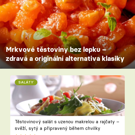
Mrkvové těstoviny bez lepku –
zdravá a originální alternativa klasiky
SALÁTY
Těstovinový salát s uzenou makrelou a rajčaty –
svěží, sytý a připravený během chvilky