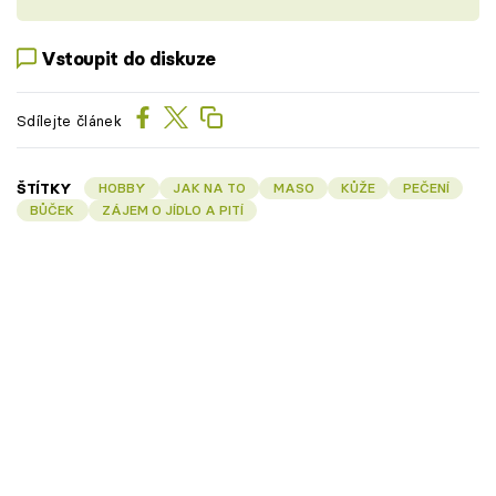
Vstoupit do diskuze
Sdílejte článek
ŠTÍTKY
HOBBY
JAK NA TO
MASO
KŮŽE
PEČENÍ
BŮČEK
ZÁJEM O JÍDLO A PITÍ