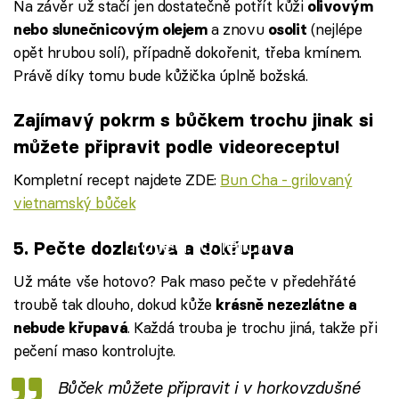
Na závěr už stačí jen dostatečně potřít kůži
olivovým
a znovu
(nejlépe
nebo slunečnicovým olejem
osolit
opět hrubou solí), případně dokořenit, třeba kmínem.
Právě díky tomu bude kůžička úplně božská.
Zajímavý pokrm s bůčkem trochu jinak si
můžete připravit podle videoreceptu!
Kompletní recept najdete ZDE:
Bun Cha - grilovaný
vietnamský bůček
Failed to fetch
5. Pečte dozlatova a dokřupava
Už máte vše hotovo? Pak maso pečte v předehřáté
troubě tak dlouho, dokud kůže
krásně nezezlátne a
. Každá trouba je trochu jiná, takže při
nebude křupavá
pečení maso kontrolujte.
Bůček můžete připravit i v horkovzdušné