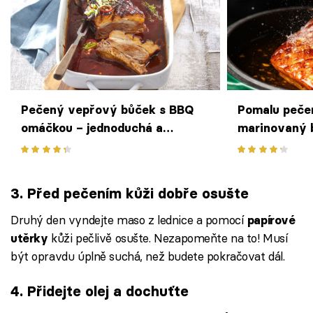
Pečený vepřový bůček s BBQ
Pomalu peče
omáčkou – jednoduchá a
marinovaný 
vynikající pečínka s výraznou
Berkyho
chutí
3. Před pečením kůži dobře osušte
Druhý den vyndejte maso z lednice a pomocí
papírové
kůži pečlivě osušte. Nezapomeňte na to! Musí
utěrky
být opravdu úplně suchá, než budete pokračovat dál.
4. Přidejte olej a dochuťte