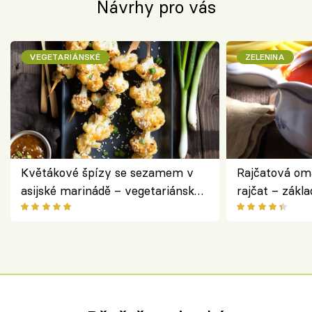
Návrhy pro vás
VEGETARIÁNSKÉ
ZELENINA
Květákové špízy se sezamem v
Rajčatová om
asijské marinádě – vegetariánská
rajčat – zákla
chuťovka z grilu