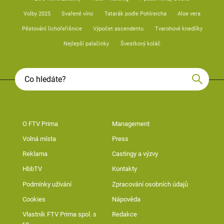
Volby 2025
Svařené víno
Tatarák podle Pohlreicha
Aloe vera
Pěstování lichořeřišnice
Výpočet ascendentu
Tvarohové knedlíky
Nejlepší palačinky
Švestkový koláč
O FTV Prima
Management
Volná místa
Press
Reklama
Castingy a výzvy
HbbTV
Kontakty
Podmínky užívání
Zpracování osobních údajů
Cookies
Nápověda
Vlastník FTV Prima spol. s
Redakce
r.o.