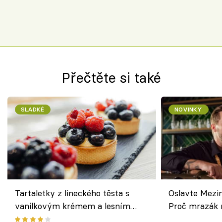
Přečtěte si také
SLADKÉ
NOVINKY
Tartaletky z lineckého těsta s
Oslavte Mezin
vanilkovým krémem a lesním
Proč mrazák n
ovocem podle Bread Society
horku vsadit 