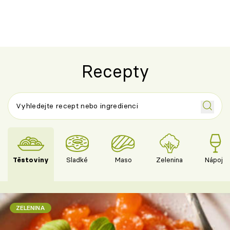
Recepty
Těstoviny
Sladké
Maso
Zelenina
Nápoje
ZELENINA