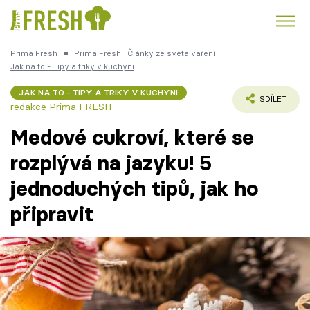
Prima Fresh
■
Prima Fresh
Články ze světa vaření
Kuře
Polévky k večeři
Rychlé večeře
Jak na to - Tipy a triky v kuchyni
Trendy:
JAK NA TO - TIPY A TRIKY V KUCHYNI
Česká kuchyně
Čokoláda
SDÍLET
redakce Prima FRESH
Medové cukroví, které se
rozplývá na jazyku! 5
jednoduchých tipů, jak ho
Témata
připravit
Recepty
Články
TV Program