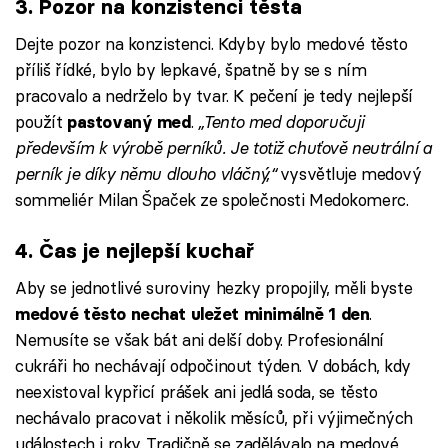
3. Pozor na konzistenci těsta
Dejte pozor na konzistenci. Kdyby bylo medové těsto
příliš řídké, bylo by lepkavé, špatně by se s ním
pracovalo a nedrželo by tvar. K pečení je tedy nejlepší
použít
.
„Tento med doporučuji
pastovaný med
především k výrobě perníků. Je totiž chuťově neutrální a
perník je díky němu dlouho vláčný,“
vysvětluje medový
sommeliér Milan Špaček ze společnosti Medokomerc.
4. Čas je nejlepší kuchař
Aby se jednotlivé suroviny hezky propojily, měli byste
.
medové těsto nechat uležet minimálně 1 den
Nemusíte se však bát ani delší doby. Profesionální
cukráři ho nechávají odpočinout týden. V dobách, kdy
neexistoval kypřicí prášek ani jedlá soda, se těsto
nechávalo pracovat i několik měsíců, při výjimečných
událostech i roky. Tradičně se zadělávalo na medové