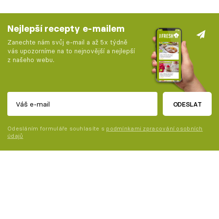
Nejlepší recepty e-mailem
Zanechte nám svůj e-mail a až 5x týdně
vás upozorníme na to nejnovější a nejlepší
z našeho webu.
ODESLAT
Odesláním formuláře souhlasíte s
podmínkami zpracování osobních
údajů