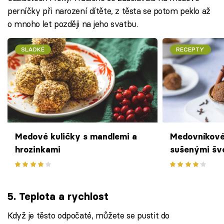
perníčky při narození dítěte, z těsta se potom peklo až
o mnoho let později na jeho svatbu.
SLADKÉ
RECEPTY
Medové kuličky s mandlemi a
Medovníkové 
hrozinkami
sušenými šv
5. Teplota a rychlost
Když je těsto odpočaté, můžete se pustit do