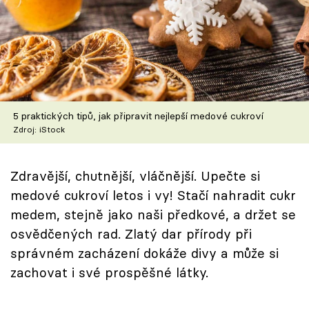
Škola vaření
Recepty z TV
Speciál: Cuketa
Těhotnej kuchař
5 praktických tipů, jak připravit nejlepší medové cukroví
Zdroj: iStock
Sledujte prima+
Zdravější, chutnější, vláčnější. Upečte si
Přihlášení
medové cukroví letos i vy! Stačí nahradit cukr
medem, stejně jako naši předkové, a držet se
osvědčených rad. Zlatý dar přírody při
Sledujte nás
správném zacházení dokáže divy a může si
zachovat i své prospěšné látky.