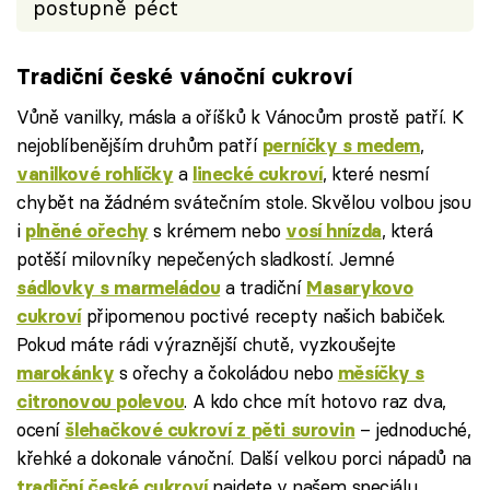
postupně péct
Tradiční české vánoční cukroví
Vůně vanilky, másla a oříšků k Vánocům prostě patří. K
nejoblíbenějším druhům patří
,
perníčky s medem
a
, které nesmí
vanilkové rohlíčky
linecké cukroví
chybět na žádném svátečním stole. Skvělou volbou jsou
i
s krémem nebo
, která
plněné ořechy
vosí hnízda
potěší milovníky nepečených sladkostí. Jemné
a tradiční
sádlovky s marmeládou
Masarykovo
připomenou poctivé recepty našich babiček.
cukroví
Pokud máte rádi výraznější chutě, vyzkoušejte
s ořechy a čokoládou nebo
marokánky
měsíčky s
. A kdo chce mít hotovo raz dva,
citronovou polevou
ocení
– jednoduché,
šlehačkové cukroví z pěti surovin
křehké a dokonale vánoční. Další velkou porci nápadů na
najdete v našem speciálu.
tradiční české cukroví