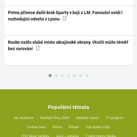
Prima přinese další krok Sparty v boji o LM. Fanoušci uvidí i
rozhodující odvetu v Lyonu
Rusko našlo slabé místo ukrajinské obrany. Útočit může téměř
bez varování
Populární témata
Jak zhubnout
Nejlepší filmy 2024
Nejlepší horory
TV program
Změna času
Partie
Počasí
Kdy budou volby
ZOO Nové začátky
Auto – katalog
7 pádů Honzy Dědka