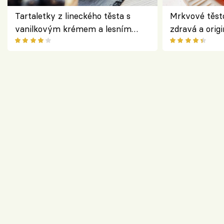
Tartaletky z lineckého těsta s
Mrkvové těst
vanilkovým krémem a lesním
zdravá a origi
ovocem podle Bread Society
klasiky