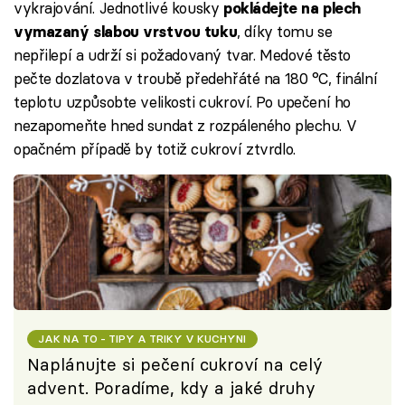
vykrajování. Jednotlivé kousky
pokládejte na plech
, díky tomu se
vymazaný slabou vrstvou tuku
nepřilepí a udrží si požadovaný tvar. Medové těsto
pečte dozlatova v troubě předehřáté na 180 °C, finální
teplotu uzpůsobte velikosti cukroví. Po upečení ho
nezapomeňte hned sundat z rozpáleného plechu. V
opačném případě by totiž cukroví ztvrdlo.
JAK NA TO - TIPY A TRIKY V KUCHYNI
Naplánujte si pečení cukroví na celý
advent. Poradíme, kdy a jaké druhy