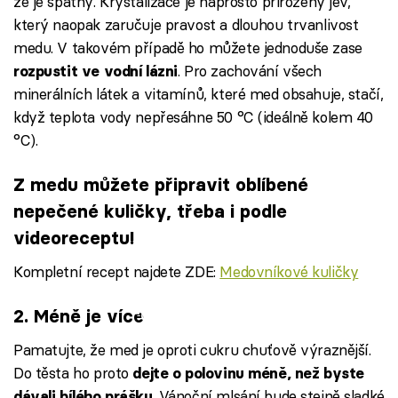
že je špatný. Krystalizace je naprosto přirozený jev,
který naopak zaručuje pravost a dlouhou trvanlivost
medu. V takovém případě ho můžete jednoduše zase
. Pro zachování všech
rozpustit ve vodní lázni
minerálních látek a vitamínů, které med obsahuje, stačí,
když teplota vody nepřesáhne 50 °C (ideálně kolem 40
°C).
Z medu můžete připravit oblíbené
nepečené kuličky, třeba i podle
videoreceptu!
Kompletní recept najdete ZDE:
Medovníkové kuličky
Failed to fetch
2. Méně je více
Pamatujte, že med je oproti cukru chuťově výraznější.
Do těsta ho proto
dejte o polovinu méně, než byste
. Vánoční mlsání bude stejně sladké
dávali bílého prášku