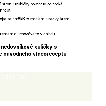
ší stranu trubičky namočte do horké
hnout.
ejte se změklým máslem. Hotový krém
krémem a uchovávejte v chladu.
medovníkové kuličky s
 návodného videoreceptu
iled to fetch