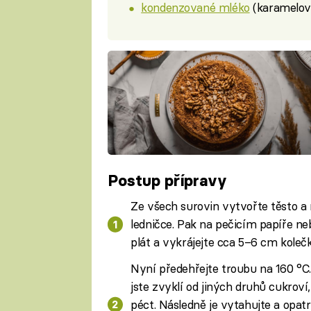
kondenzované mléko
(karamelov
Postup přípravy
Ze všech surovin vytvořte těsto a
ledničce. Pak na pečicím papíře n
plát a vykrájejte cca 5–6 cm kolečk
Nyní předehřejte troubu na 160 °C
jste zvyklí od jiných druhů cukroví
péct. Následně je vytahujte a opa