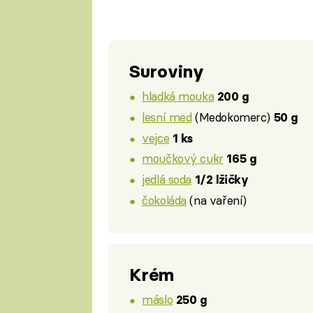
Suroviny
hladká mouka
200 g
lesní med
(Medokomerc)
50 g
vejce
1 ks
moučkový cukr
165 g
jedlá soda
1/2 lžičky
čokoláda
(na vaření)
Krém
máslo
250 g