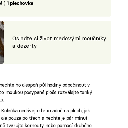
é )
1 plechovka
Oslaďte si život medovými moučníky
a dezerty
 nechte ho alespoň půl hodiny odpočinout v
ebo moukou posypané ploše rozválejte tenký
a.
. Kolečka nedávejte hromadně na plech, jak
, ale pouze po třech a nechte je pár minut
trně tvarujte kornouty nebo pomocí druhého