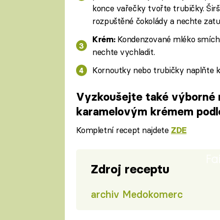
konce vařečky tvořte trubičky. Šir
rozpuštěné čokolády a nechte zatu
Kondenzované mléko smích
Krém:
nechte vychladit.
Kornoutky nebo trubičky naplňte 
Vyzkoušejte také výborné 
karamelovým krémem podle
Kompletní recept najdete
ZDE
Fa
Zdroj receptu
archiv Medokomerc