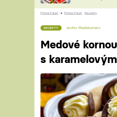
nepotřebujete troubu
ZDENĚK
ČESKO NA TALÍŘI
POHLREICH
Prima Fresh
■
Prima Fresh
Recepty
KAROLÍNA,
JAROSLAV SAPÍK
DOMÁCÍ
archiv Medokomerc
RECEPTY
KUCHAŘKA
KAROLÍNA
KAMBERSKÁ
Medové kornou
s karamelový