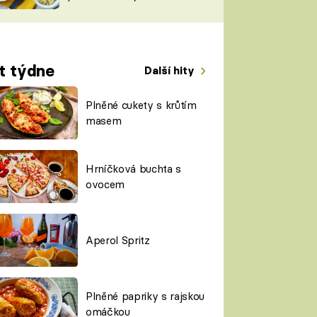
TORKY
ESH
t týdne
Další hity
Plněné cukety s krůtím
masem
Hrníčková buchta s
ovocem
Aperol Spritz
Plněné papriky s rajskou
omáčkou