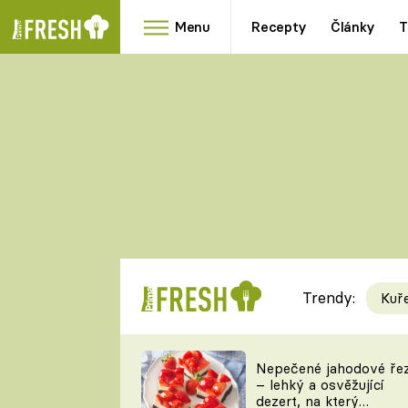
Menu
Recepty
Články
T
Oblíbené
Přílohy
recepty
HRANOLKY
HOUBY
KNEDLÍKY
DÝNĚ
KAŠE
RYCHLOVKY
Trendy:
Kuř
Populární
Videorecept
Nepečené jahodové ře
– lehký a osvěžující
kuchaři
dezert, na který
TEĎ VAŘÍ ŠÉF!