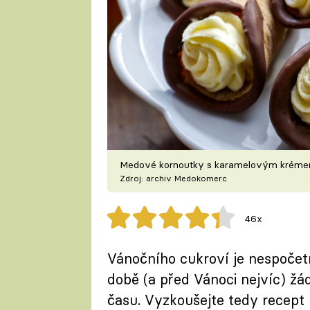
Medové kornoutky s karamelovým krém
Zdroj: archiv Medokomerc
46x
Vánočního cukroví je nespočet
době (a před Vánoci nejvíc) žá
času. Vyzkoušejte tedy recept