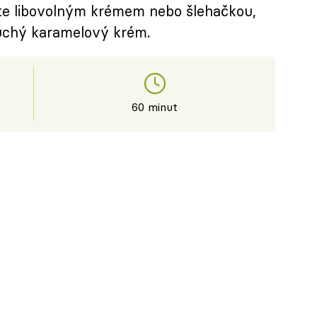
žete libovolným krémem nebo šlehačkou,
uchý karamelový krém.
60 minut