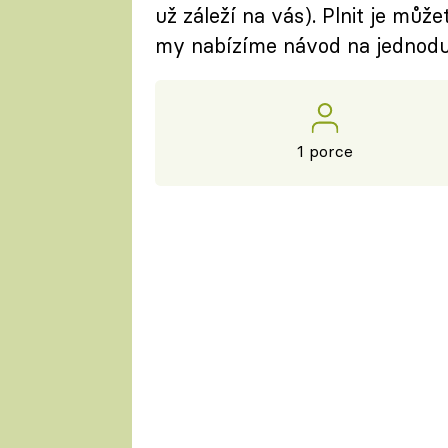
už záleží na vás). Plnit je mů
my nabízíme návod na jednod
1 porce