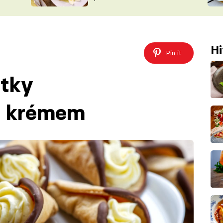
ŠÉFREDAK
VYCHYTÁVKY
SOUTĚŽ FR
NA NÁKUPECH
ČASOPIS
Hi
Pin it
tky
m krémem