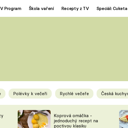
V Program
Škola vaření
Recepty z TV
Speciál: Cuketa
Polévky
Saláty
ČESKÁ KLASIKA
TĚSTOVIN
SILNÉ VÝVARY
SLADKÉ
KRÉMOVÉ
BEZMASÁ J
e
Polévky k večeři
Rychlé večeře
Česká kuchy
y
Tipy a triky
Novink
zy
Koprová omáčka -
jednoduchý recept na
poctivou klasiku
KAM ZA JÍDLEM
BLOG