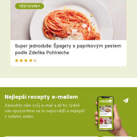
TĚSTOVINY
Super jednoduše: Špagety s paprikovým pestem
podle Zdeňka Pohlreicha
Nejlepší recepty e-mailem
Zanechte nám svůj e-mail a až 5x týdně
vás upozorníme na to nejnovější a nejlepší
z našeho webu.