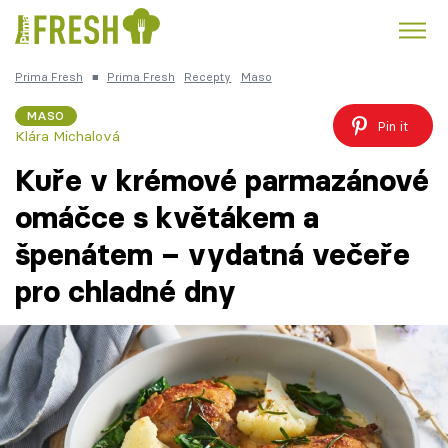
Prima Fresh
■
Prima Fresh
Recepty
Maso
Kuře
Polévky k večeři
Rychlé večeře
Trendy:
MASO
Pin it
Klára Michalová
Česká kuchyně
Čokoláda
Kuře v krémové parmazánové
omáčce s květákem a
špenátem – vydatná večeře
Témata
pro chladné dny
Recepty
Články
TV Program