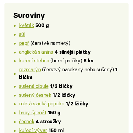
Suroviny
květák
500 g
sůl
pepř
(čerstvě namletý)
anglická slanina
4 silnější plátky
kuřecí stehno
(horní paličky)
8 ks
rozmarýn
(čerstvý nasekaný nebo sušený)
1
lžička
sušená cibule
1/2 lžičky
sušený česnek
1/2 lžičky
mletá sladká paprika
1/2 lžičky
baby špenát
150 g
česnek
4 stroužky
kuřecí vývar
150 ml