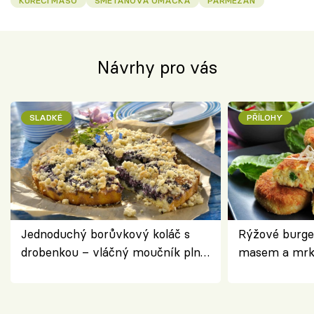
KUŘECÍ MASO
SMETANOVÁ OMÁČKA
PARMEZÁN
Návrhy pro vás
SLADKÉ
PŘÍLOHY
Jednoduchý borůvkový koláč s
Rýžové burge
drobenkou – vláčný moučník plný
masem a mrk
ovoce
salátem – leh