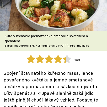
Škola vaření
Recepty z TV
Speciál: Cuketa
Kuře v krémové parmazánové omáčce s květákem a
Těhotnej kuchař
špenátem
Zdroj: Imagefood BM, Kulinární studio MAFRA, Profimedia.cz
Sledujte prima+
16x
Přihlášení
Spojení šťavnatého kuřecího masa, lehce
povařeného květáku a jemné smetanové
Sledujte nás
omáčky s parmazánem je sázkou na jistotu.
Díky špenátu a křupavé slanině získá jídlo
ještě plnější chuť i lákavý vzhled. Podávejte
například s rýží nebo širokými nudlemi.