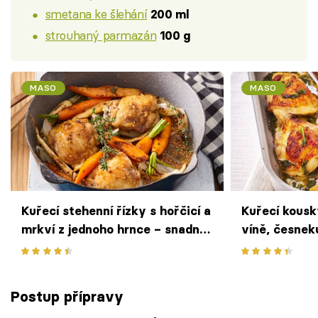
smetana ke šlehání
200 ml
strouhaný parmazán
100 g
MASO
MASO
Kuřecí stehenní řízky s hořčicí a
Kuřecí kousk
mrkví z jednoho hrnce – snadný
víně, česnek
a chutný oběd skoro bez práce
delikátní sou
pekáče
Postup přípravy