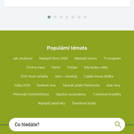
Populární témata
Jak zhubnout
Nejlepší filmy 2024
Nejlepší horory
TV program
Změna času
Partie
Počasí
Kdy budou volby
ZOO Nové začátky
Auto – katalog
7 pádů Honzy Dědka
Volby 2025
Svařené víno
Tatarák podle Pohlreicha
Aloe vera
Pěstování lichořeřišnice
Výpočet ascendentu
Tvarohové knedlíky
Nejlepší palačinky
Švestkový koláč