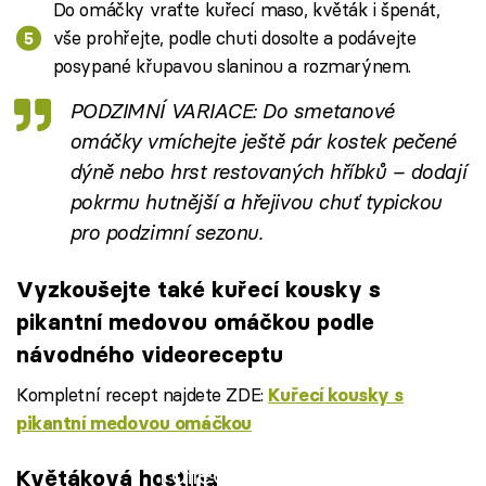
Do omáčky vraťte kuřecí maso, květák i špenát,
vše prohřejte, podle chuti dosolte a podávejte
posypané křupavou slaninou a rozmarýnem.
PODZIMNÍ VARIACE: Do smetanové
omáčky vmíchejte ještě pár kostek pečené
dýně nebo hrst restovaných hříbků – dodají
pokrmu hutnější a hřejivou chuť typickou
pro podzimní sezonu.
Vyzkoušejte také kuřecí kousky s
pikantní medovou omáčkou podle
návodného videoreceptu
Kompletní recept najdete ZDE:
Kuřecí kousky s
pikantní medovou omáčkou
Failed to fetch
Květáková hostina