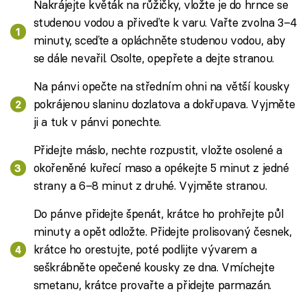
Nakrájejte květák na růžičky, vložte je do hrnce se
studenou vodou a přiveďte k varu. Vařte zvolna 3–4
minuty, sceďte a opláchněte studenou vodou, aby
se dále nevařil. Osolte, opepřete a dejte stranou.
Na pánvi opečte na středním ohni na větší kousky
pokrájenou slaninu dozlatova a dokřupava. Vyjměte
ji a tuk v pánvi ponechte.
Přidejte máslo, nechte rozpustit, vložte osolené a
okořeněné kuřecí maso a opékejte 5 minut z jedné
strany a 6–8 minut z druhé. Vyjměte stranou.
Do pánve přidejte špenát, krátce ho prohřejte půl
minuty a opět odložte. Přidejte prolisovaný česnek,
krátce ho orestujte, poté podlijte vývarem a
seškrábněte opečené kousky ze dna. Vmíchejte
smetanu, krátce provařte a přidejte parmazán.