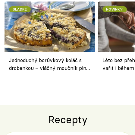
SLADKÉ
NOVINKY
Jednoduchý borůvkový koláč s
Léto bez přeh
drobenkou – vláčný moučník plný
vařit i během
ovoce
Recepty