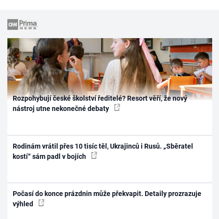
Rozpohybují české školství ředitelé? Resort věří, že nový
nástroj utne nekonečné debaty
Rodinám vrátil přes 10 tisíc těl, Ukrajinců i Rusů. „Sběratel
kostí“ sám padl v bojích
Počasí do konce prázdnin může překvapit. Detaily prozrazuje
výhled