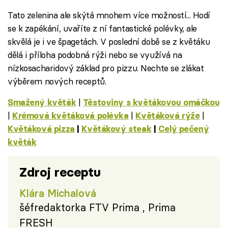
Tato zelenina ale skýtá mnohem více možností... Hodí
se k zapékání, uvaříte z ní fantastické polévky, ale
skvělá je i ve špagetách. V poslední době se z květáku
dělá i příloha podobná rýži nebo se využívá na
nízkosacharidový základ pro pizzu. Nechte se zlákat
výběrem nových receptů.
|
Smažený květák
Těstoviny s květákovou omáčkou
|
|
|
Krémová květáková polévka
Květáková rýže
Květáková pizza
|
Květákový steak
|
Celý pečený
květák
Zdroj receptu
Klára Michalová
šéfredaktorka FTV Prima , Prima
FRESH