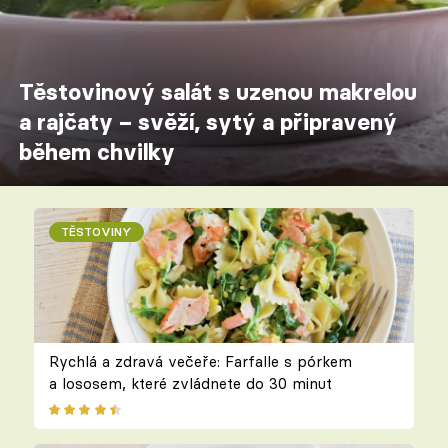
Těstovinový salát s uzenou makrelou
a rajčaty – svěží, sytý a připravený
během chvilky
TĚSTOVINY
Rychlá a zdravá večeře: Farfalle s pórkem
a lososem, které zvládnete do 30 minut