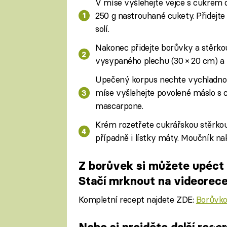
V míse vyšlehejte vejce s cukrem do
250 g nastrouhané cukety. Přidejt
solí.
Nakonec přidejte borůvky a stěrko
vysypaného plechu (30 × 20 cm) a 
Upečený korpus nechte vychladnou
míse vyšlehejte povolené máslo s
mascarpone.
Krém rozetřete cukrářskou stěrko
případně i lístky máty. Moučník nakr
Z borůvek si můžete upéct 
Stačí mrknout na videorece
Kompletní recept najdete ZDE:
Borůvko