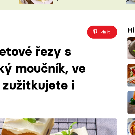
ŠÉFREDAK
VYCHYTÁVKY
SOUTĚŽ FR
NA NÁKUPECH
ČASOPIS
Hi
Pin it
etové řezy s
ký moučník, ve
zužitkujete i