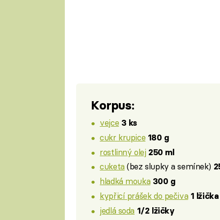
Korpus:
vejce
3 ks
cukr krupice
180 g
rostlinný olej
250 ml
cuketa
(bez slupky a semínek)
2
hladká mouka
300 g
kypřicí prášek do pečiva
1 lžička
jedlá soda
1/2 lžičky