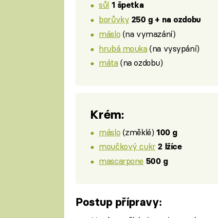
sůl
1 špetka
borůvky
250 g + na ozdobu
máslo
(na vymazání)
hrubá mouka
(na vysypání)
máta
(na ozdobu)
Krém:
máslo
(změklé)
100 g
moučkový cukr
2 lžíce
mascarpone
500 g
Postup přípravy: