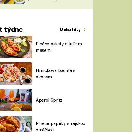
TORKY
ESH
t týdne
Další hity
Plněné cukety s krůtím
masem
Hrníčková buchta s
ovocem
Aperol Spritz
Plněné papriky s rajskou
omáčkou