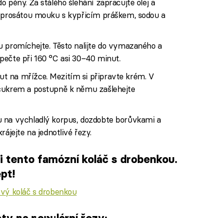
 pěny. Za stálého šlehání zapracujte olej a
e prosátou mouku s kypřicím práškem, sodou a
u promíchejte. Těsto nalijte do vymazaného a
pečte při 160 °C asi 30–40 minut.
t na mřížce. Mezitím si připravte krém. V
 cukrem a postupně k němu zašlehejte
u na vychladlý korpus, dozdobte borůvkami a
ájejte na jednotlivé řezy.
i tento famózní koláč s drobenkou.
pt!
vý koláč s drobenkou