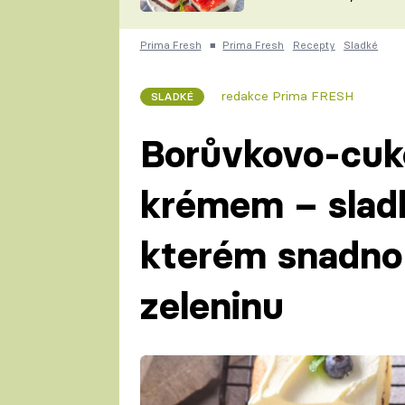
nepotřebujete troubu
ZDENĚK
ČESKO NA TALÍŘI
POHLREICH
Prima Fresh
■
Prima Fresh
Recepty
Sladké
KAROLÍNA,
JAROSLAV SAPÍK
DOMÁCÍ
redakce Prima FRESH
SLADKÉ
KUCHAŘKA
KAROLÍNA
KAMBERSKÁ
Borůvkovo-cuk
krémem – slad
kterém snadno 
zeleninu