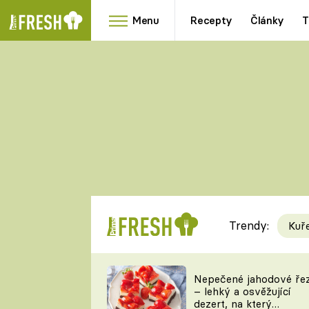
Menu
Recepty
Články
T
Oblíbené
Přílohy
recepty
HRANOLKY
HOUBY
KNEDLÍKY
DÝNĚ
KAŠE
RYCHLOVKY
Trendy:
Kuř
Populární
Videorecept
Nepečené jahodové ře
– lehký a osvěžující
kuchaři
dezert, na který
TEĎ VAŘÍ ŠÉF!