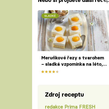
Nebo si projděte další recep
Fa
SLADKÉ
Meruňkové řezy s tvarohem
– sladká vzpomínka na léto,
která rozzáří váš stůl
Zdroj receptu
redakce Prima FRESH