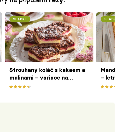
ty na populární řezy:
iled to fetch
SLADKÉ
SLADKÉ
Strouhaný koláč s kakaem a
Mandlový k
malinami – variace na
– letní slad
oblíbené tvarohové řezy s
nebo pekáč
pudinkem