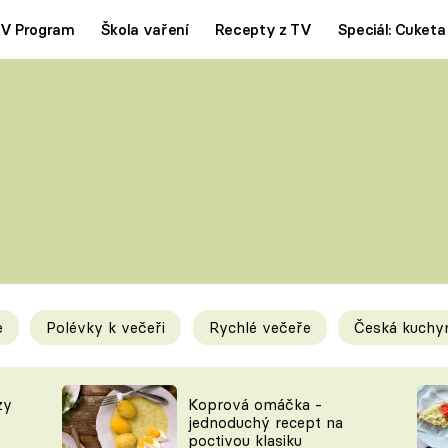
V Program
Škola vaření
Recepty z TV
Speciál: Cuketa
Polévky
Saláty
ČESKÁ KLASIKA
TĚSTOVIN
SILNÉ VÝVARY
SLADKÉ
KRÉMOVÉ
BEZMASÁ J
e
Polévky k večeři
Rychlé večeře
Česká kuchy
y
Tipy a triky
Novink
zy
Koprová omáčka -
jednoduchý recept na
poctivou klasiku
KAM ZA JÍDLEM
BLOG