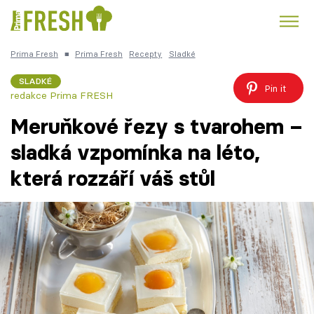
Prima Fresh
■
Prima Fresh
Recepty
Sladké
Kuře
Polévky k večeři
Rychlé večeře
Trendy:
SLADKÉ
Pin it
redakce Prima FRESH
Česká kuchyně
Čokoláda
Meruňkové řezy s tvarohem –
sladká vzpomínka na léto,
která rozzáří váš stůl
Témata
Recepty
Články
TV Program