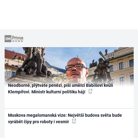
Neodborné, plýtváte penězi, píší umělci Babišovi kvůli
Klempířovi. Ministr kulturní politiku hájí
Muskova megalomanská vize: Největší budova světa bude
vyrábět čipy pro roboty i vesmír