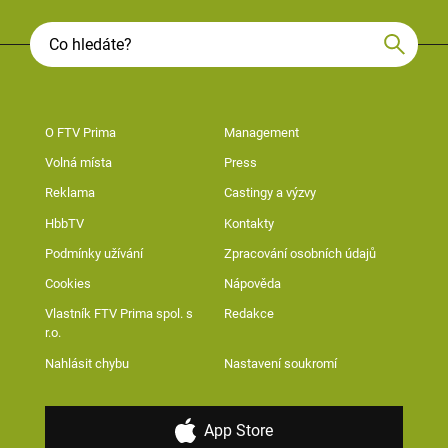
O FTV Prima
Management
Volná místa
Press
Reklama
Castingy a výzvy
HbbTV
Kontakty
Podmínky užívání
Zpracování osobních údajů
Cookies
Nápověda
Vlastník FTV Prima spol. s
Redakce
r.o.
Nahlásit chybu
Nastavení soukromí
App Store