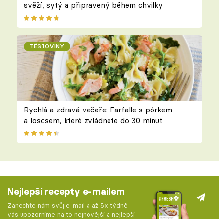
svěží, sytý a připravený během chvilky
TĚSTOVINY
Rychlá a zdravá večeře: Farfalle s pórkem
a lososem, které zvládnete do 30 minut
Nejlepší recepty e-mailem
Zanechte nám svůj e-mail a až 5x týdně
vás upozorníme na to nejnovější a nejlepší