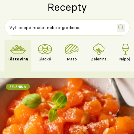
Recepty
Těstoviny
Sladké
Maso
Zelenina
Nápoje
ZELENINA