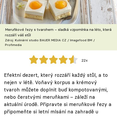
Škola vaření
Recepty z TV
Meruňkové řezy s tvarohem – sladká vzpomínka na léto, která
Speciál: Cuketa
rozzáří váš stůl
Zdroj: Kulinární studio BAUER MEDIA CZ / Imagefood BM /
Těhotnej kuchař
Profimedia
Sledujte prima+
22x
Přihlášení
Efektní dezert, který rozzáří každý stůl, a to
nejen v létě. Voňavý korpus a krémový
tvaroh můžete doplnit buď kompotovanými,
Sledujte nás
nebo čerstvými meruňkami – záleží na
aktuální úrodě. Připravte si meruňkové řezy a
připomeňte si letní mlsání na zahradě u