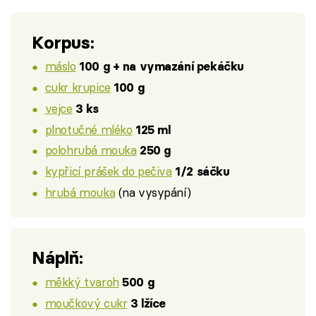
Korpus:
máslo
100 g + na vymazání pekáčku
cukr krupice
100 g
vejce
3 ks
plnotučné mléko
125 ml
polohrubá mouka
250 g
kypřicí prášek do pečiva
1/2 sáčku
hrubá mouka
(na vysypání)
Náplň:
měkký tvaroh
500 g
moučkový cukr
3 lžíce