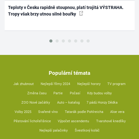
Teploty v Česku rapidně stoupnou, platí trojitá VÝSTRAHA.
Tropy však brzy utnou silné bouřky
Populární témata
Jak zhubnout
Nejlepší filmy 2024
Nejlepší horory
TV program
Změna času
Partie
Počasí
Kdy budou volby
ZOO Nové začátky
Auto – katalog
7 pádů Honzy Dědka
Volby 2025
Svařené víno
Tatarák podle Pohlreicha
Aloe vera
Pěstování lichořeřišnice
Výpočet ascendentu
Tvarohové knedlíky
Nejlepší palačinky
Švestkový koláč