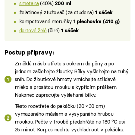
smetana
(40%)
200 ml
želatinový ztužovač (za studena)
1 sáček
kompotované meruňky
1 plechovka (410 g)
dortové želé
(čiré)
1 sáček
Postup přípravy:
Změklé máslo utřete s cukrem do pěny a po
jednom zašlehejte žloutky. Bílky vyšlehejte na tuhý
sníh. Do žloutkové hmoty vmíchejte střídavě
mléko a prosátou mouku s kypřicím práškem.
Nakonec zapracujte vyšlehané bílky.
Těsto rozetřete do pekáčku (20 × 30 cm)
vymazaného máslem a vysypaného hrubou
moukou. Pečte v troubě předehřáté na 180 °C asi
25 minut. Korpus nechte vychladnout v pekáčku.