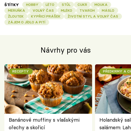
ŠTÍTKY
HOBBY
LÉTO
STŮL
CUKR
MOUKA
MERUŇKA
VOLNÝ ČAS
MLÉKO
TVAROH
MÁSLO
ŽLOUTEK
KYPŘICÍ PRÁŠEK
ŽIVOTNÍ STYL A VOLNÝ ČAS
ZÁJEM O JÍDLO A PITÍ
Návrhy pro vás
RECEPTY
PŘEDKRMY A 
Banánové muffiny s vlašskými
Holandský sal
ořechy a skořicí
salámem: Lah