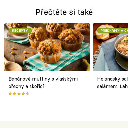
Přečtěte si také
RECEPTY
PŘEDKRMY A 
Banánové muffiny s vlašskými
Holandský sal
ořechy a skořicí
salámem: Lah
klasika, která
jako dřív