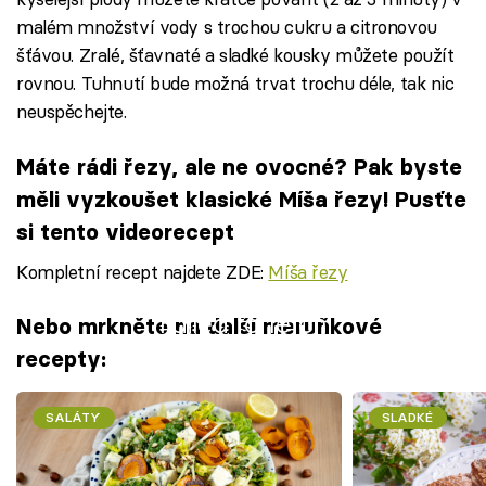
malém množství vody s trochou cukru a citronovou
šťávou. Zralé, šťavnaté a sladké kousky můžete použít
rovnou. Tuhnutí bude možná trvat trochu déle, tak nic
neuspěchejte.
Máte rádi řezy, ale ne ovocné? Pak byste
měli vyzkoušet klasické Míša řezy! Pusťte
si tento videorecept
Kompletní recept najdete ZDE:
Míša řezy
Failed to fetch
Nebo mrkněte na další meruňkové
recepty:
SALÁTY
SLADKÉ