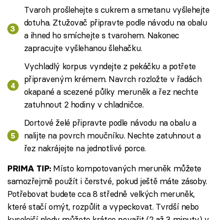
Tvaroh prošlehejte s cukrem a smetanu vyšlehejte
dotuha. Ztužovač připravte podle návodu na obalu
a ihned ho smíchejte s tvarohem. Nakonec
zapracujte vyšlehanou šlehačku.
Vychladlý korpus vyndejte z pekáčku a potřete
připraveným krémem. Navrch rozložte v řadách
okapané a scezené půlky meruněk a řez nechte
zatuhnout 2 hodiny v chladničce.
Dortové želé připravte podle návodu na obalu a
nalijte na povrch moučníku. Nechte zatuhnout a
řez nakrájejte na jednotlivé porce.
Místo kompotovaných meruněk můžete
PRIMA TIP:
samozřejmě použít i čerstvé, pokud ještě máte zásoby.
Potřebovat budete cca 8 středně velkých meruněk,
které stačí omýt, rozpůlit a vypeckovat. Tvrdší nebo
kyselejší plody můžete krátce povařit (2 až 3 minuty) v