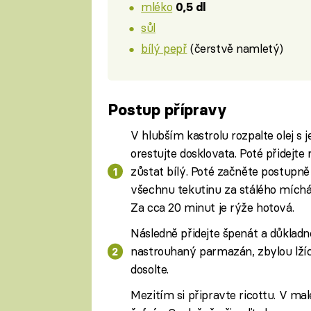
mléko
0,5 dl
sůl
bílý pepř
(čerstvě namletý)
Postup přípravy
V hlubším kastrolu rozpalte olej s j
orestujte dosklovata. Poté přidejte
zůstat bílý. Poté začněte postupn
všechnu tekutinu za stálého míchán
Za cca 20 minut je rýže hotová.
Následně přidejte špenát a důkladn
nastrouhaný parmazán, zbylou lžíc
dosolte.
Mezitím si připravte ricottu. V mal