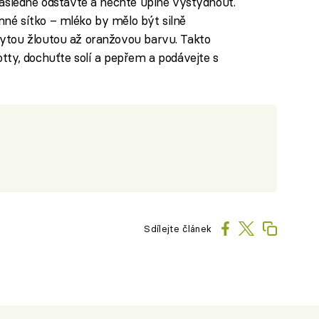
následně odstavte a nechte úplně vystydnout.
né sítko – mléko by mělo být silně
ytou žloutou až oranžovou barvu. Takto
tty, dochuťte solí a pepřem a podávejte s
Sdílejte článek