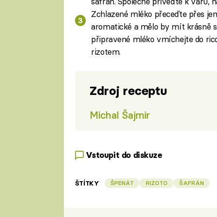
šafrán. Společně přiveďte k varu, 
Zchlazené mléko přeceďte přes jem
aromatické a mělo by mít krásně s
připravené mléko vmíchejte do rico
rizotem.
Zdroj receptu
Michal Šajmir
Vstoupit do diskuze
ŠTÍTKY
ŠPENÁT
RIZOTO
ŠAFRÁN