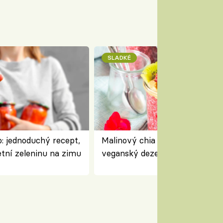
SLADKÉ
: jednoduchý recept,
Malinový chia pudink s kokose
etní zeleninu na zimu
veganský dezert plný ovoce a
ořechů