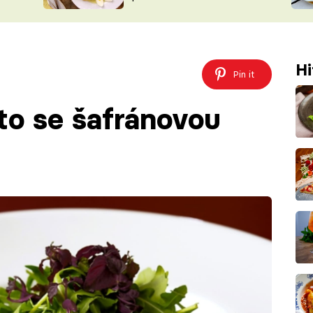
ŠÉFREDAK
VYCHYTÁVKY
SOUTĚŽ FR
NA NÁKUPECH
ČASOPIS
Hi
Pin it
to se šafránovou