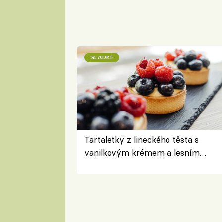
SLADKÉ
Tartaletky z lineckého těsta s
vanilkovým krémem a lesním
ovocem podle Bread Society