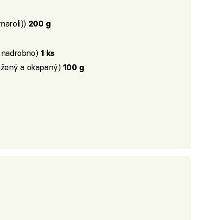
naroli))
200 g
á nadrobno)
1 ks
ažený a okapaný)
100 g