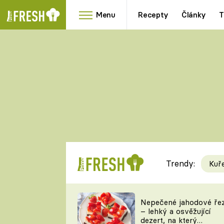
Menu
Recepty
Články
T
Oblíbené
Přílohy
recepty
HRANOLKY
HOUBY
KNEDLÍKY
DÝNĚ
KAŠE
RYCHLOVKY
Trendy:
Kuř
Populární
Videorecept
Nepečené jahodové ře
– lehký a osvěžující
kuchaři
dezert, na který
TEĎ VAŘÍ ŠÉF!