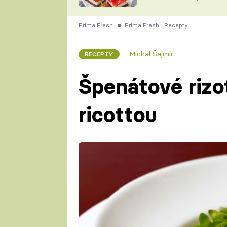
nepotřebujete troubu
ZDENĚK
ČESKO NA TALÍŘI
POHLREICH
Prima Fresh
■
Prima Fresh
Recepty
KAROLÍNA,
JAROSLAV SAPÍK
DOMÁCÍ
Michal Šajmir
RECEPTY
KUCHAŘKA
KAROLÍNA
KAMBERSKÁ
Špenátové rizo
ricottou