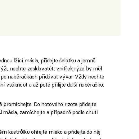
ednou lžící másla, přidejte šalotku a jemně
 rýži, nechte zesklovatět, vnitřek rýže by měl
ě po naběračkách přidávat vývar. Vždy nechte
í vsáknout a až poté přilijte další naběračku.
ě promíchejte. Do hotového rizota přidejte
i másla, zamíchejte a případně podle chuti
ém kastrůlku ohřejte mléko a přidejte do něj