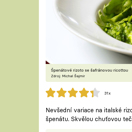
Špenátové rizoto se šafránovou ricottou
Zdroj: Michal Šajmir
31x
Nevšední variace na italské ri
špenátu. Skvělou chuťovou teč