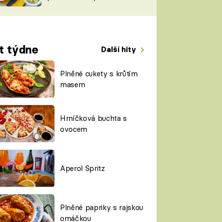
TORKY
ESH
t týdne
Další hity
Plněné cukety s krůtím
masem
Hrníčková buchta s
ovocem
Aperol Spritz
Plněné papriky s rajskou
omáčkou