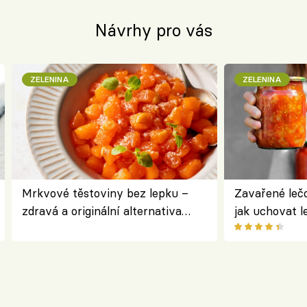
Návrhy pro vás
ZELENINA
ZELENINA
Mrkvové těstoviny bez lepku –
Zavařené lečo
zdravá a originální alternativa
jak uchovat l
klasiky