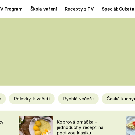
V Program
Škola vaření
Recepty z TV
Speciál: Cuketa
Polévky
Saláty
ČESKÁ KLASIKA
TĚSTOVIN
SILNÉ VÝVARY
SLADKÉ
KRÉMOVÉ
BEZMASÁ J
e
Polévky k večeři
Rychlé večeře
Česká kuchy
y
Tipy a triky
Novink
zy
Koprová omáčka -
jednoduchý recept na
poctivou klasiku
KAM ZA JÍDLEM
BLOG