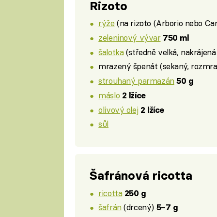
Rizoto
rýže
(na rizoto (Arborio nebo Car
zeleninový vývar
750 ml
šalotka
(středně velká, nakrájen
mrazený špenát (sekaný, rozmr
strouhaný parmazán
50 g
máslo
2 lžíce
olivový olej
2 lžíce
sůl
Šafránová ricotta
ricotta
250 g
šafrán
(drcený)
5–7 g