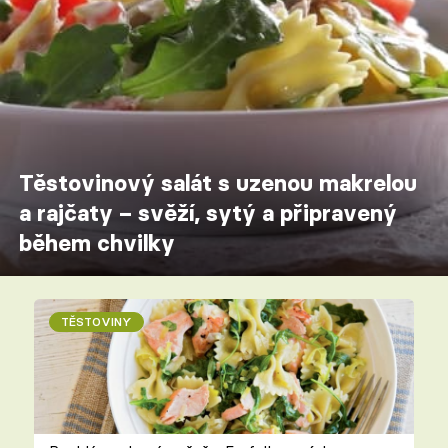
Těstovinový salát s uzenou makrelou
a rajčaty – svěží, sytý a připravený
během chvilky
TĚSTOVINY