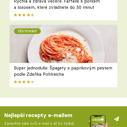
Rychlá a zdravá večeře: Farfalle s pórkem
a lososem, které zvládnete do 30 minut
TĚSTOVINY
Super jednoduše: Špagety s paprikovým pestem
podle Zdeňka Pohlreicha
Nejlepší recepty e-mailem
Zanechte nám svůj e-mail a až 5x týdně