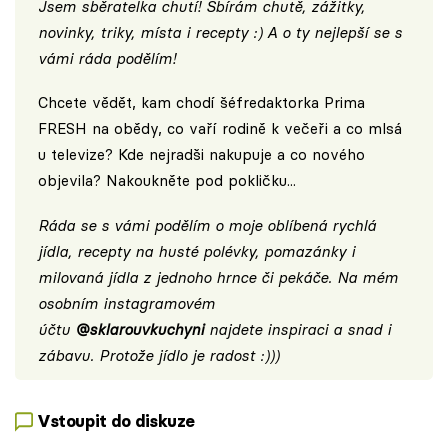
Jsem sběratelka chutí! Sbírám chutě, zážitky,
novinky, triky, místa i recepty :) A o ty nejlepší se s
vámi ráda podělím!
Chcete vědět, kam chodí šéfredaktorka Prima
FRESH na obědy, co vaří rodině k večeři a co mlsá
u televize? Kde nejradši nakupuje a co nového
objevila? Nakoukněte pod pokličku...
Ráda se s vámi podělím o moje oblíbená rychlá
jídla, recepty na husté polévky, pomazánky i
milovaná jídla z jednoho hrnce či pekáče. Na mém
osobním instagramovém
účtu
@sklarouvkuchyni
najdete inspiraci a snad i
zábavu. Protože jídlo je radost :)))
Vstoupit do diskuze