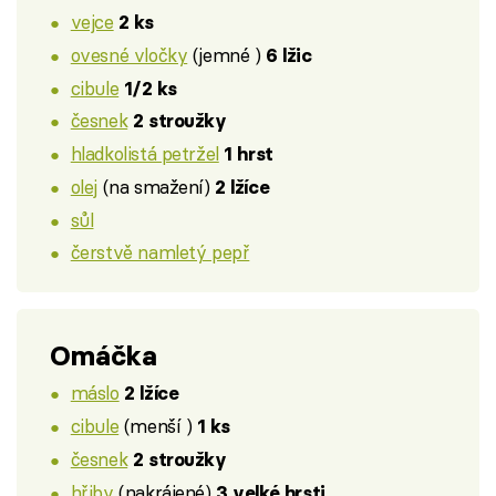
vejce
2 ks
ovesné vločky
(jemné )
6 lžic
cibule
1/2 ks
česnek
2 stroužky
hladkolistá petržel
1 hrst
olej
(na smažení)
2 lžíce
sůl
čerstvě namletý pepř
Omáčka
máslo
2 lžíce
cibule
(menší )
1 ks
česnek
2 stroužky
hřiby
(nakrájené)
3 velké hrsti