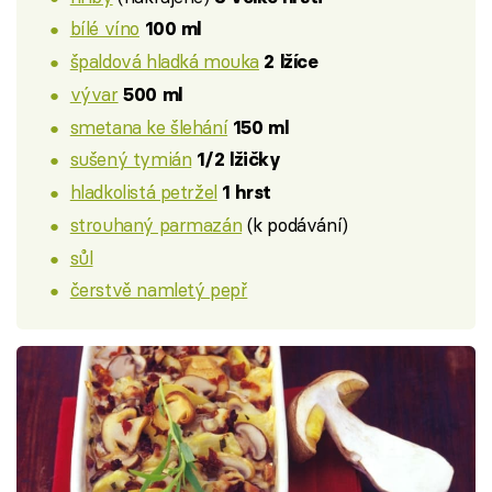
bílé víno
100 ml
špaldová hladká mouka
2 lžíce
vývar
500 ml
smetana ke šlehání
150 ml
sušený tymián
1/2 lžičky
hladkolistá petržel
1 hrst
strouhaný parmazán
(k podávání)
sůl
čerstvě namletý pepř