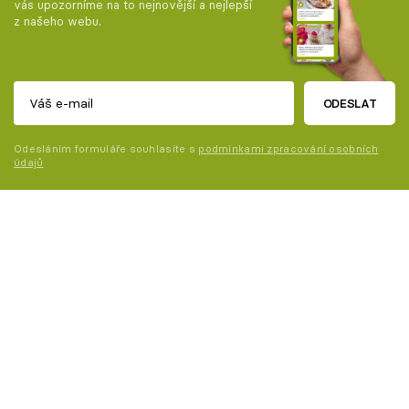
vás upozorníme na to nejnovější a nejlepší
z našeho webu.
ODESLAT
Odesláním formuláře souhlasíte s
podmínkami zpracování osobních
údajů