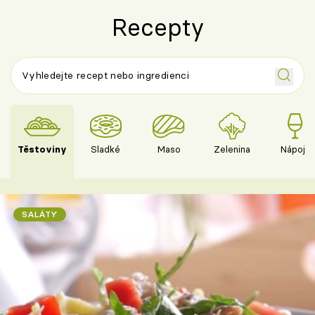
Recepty
Těstoviny
Sladké
Maso
Zelenina
Nápoje
SALÁTY