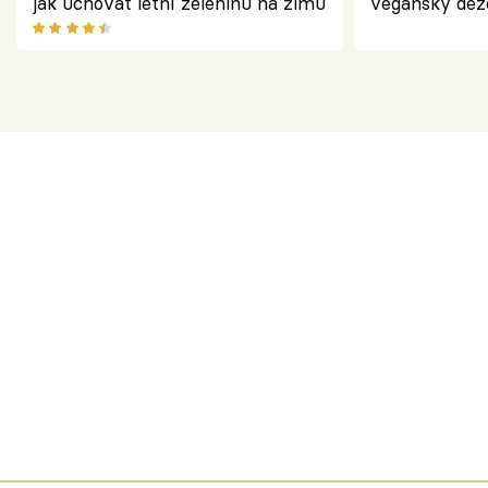
jak uchovat letní zeleninu na zimu
veganský dez
ořechů