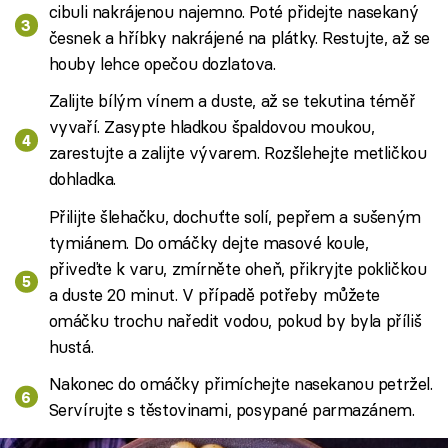
cibuli nakrájenou najemno. Poté přidejte nasekaný
česnek a hříbky nakrájené na plátky. Restujte, až se
houby lehce opečou dozlatova.
Zalijte bílým vínem a duste, až se tekutina téměř
vyvaří. Zasypte hladkou špaldovou moukou,
zarestujte a zalijte vývarem. Rozšlehejte metličkou
dohladka.
Přilijte šlehačku, dochuťte solí, pepřem a sušeným
tymiánem. Do omáčky dejte masové koule,
přiveďte k varu, zmírněte oheň, přikryjte pokličkou
a duste 20 minut. V případě potřeby můžete
omáčku trochu naředit vodou, pokud by byla příliš
hustá.
Nakonec do omáčky přimíchejte nasekanou petržel.
Servírujte s těstovinami, posypané parmazánem.