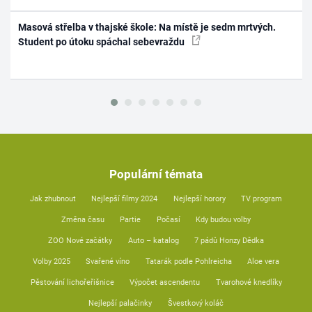
Masová střelba v thajské škole: Na místě je sedm mrtvých.
Student po útoku spáchal sebevraždu
Populární témata
Jak zhubnout
Nejlepší filmy 2024
Nejlepší horory
TV program
Změna času
Partie
Počasí
Kdy budou volby
ZOO Nové začátky
Auto – katalog
7 pádů Honzy Dědka
Volby 2025
Svařené víno
Tatarák podle Pohlreicha
Aloe vera
Pěstování lichořeřišnice
Výpočet ascendentu
Tvarohové knedlíky
Nejlepší palačinky
Švestkový koláč