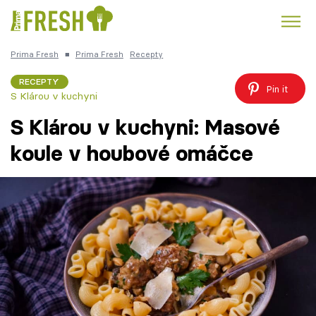
Prima Fresh
■
Prima Fresh
Recepty
Kuře
Polévky k večeři
Rychlé večeře
Trendy:
RECEPTY
Pin it
S Klárou v kuchyni
Česká kuchyně
Čokoláda
S Klárou v kuchyni: Masové
koule v houbové omáčce
Témata
Recepty
Články
TV Program