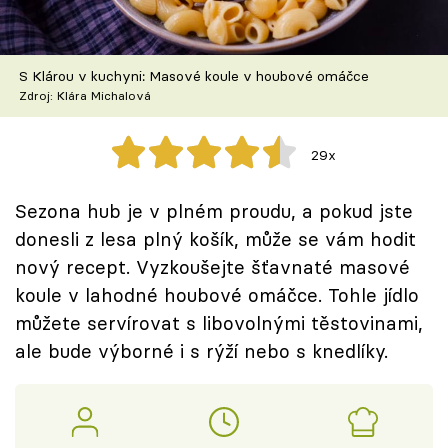
Škola vaření
Recepty z TV
S Klárou v kuchyni: Masové koule v houbové omáčce
Zdroj: Klára Michalová
Speciál: Cuketa
29x
Těhotnej kuchař
Sezona hub je v plném proudu, a pokud jste
Sledujte prima+
donesli z lesa plný košík, může se vám hodit
nový recept. Vyzkoušejte šťavnaté masové
Přihlášení
koule v lahodné houbové omáčce. Tohle jídlo
můžete servírovat s libovolnými těstovinami,
ale bude výborné i s rýží nebo s knedlíky.
Sledujte nás