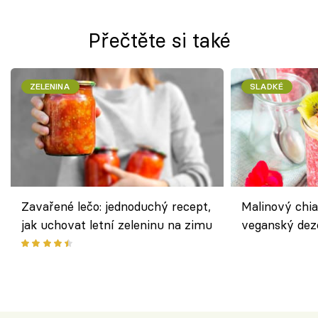
Přečtěte si také
ZELENINA
SLADKÉ
Zavařené lečo: jednoduchý recept,
Malinový chi
jak uchovat letní zeleninu na zimu
veganský dez
ořechů