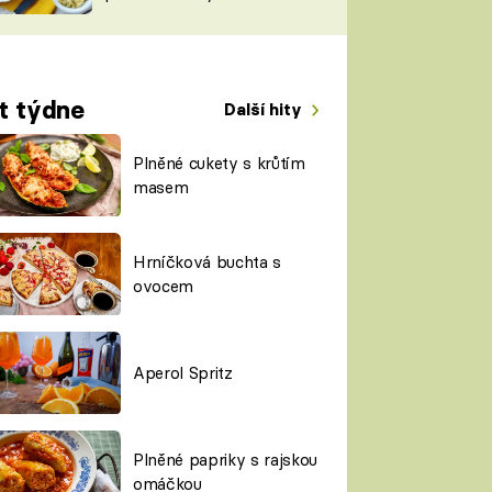
TORKY
ESH
t týdne
Další hity
Plněné cukety s krůtím
masem
Hrníčková buchta s
ovocem
Aperol Spritz
Plněné papriky s rajskou
omáčkou