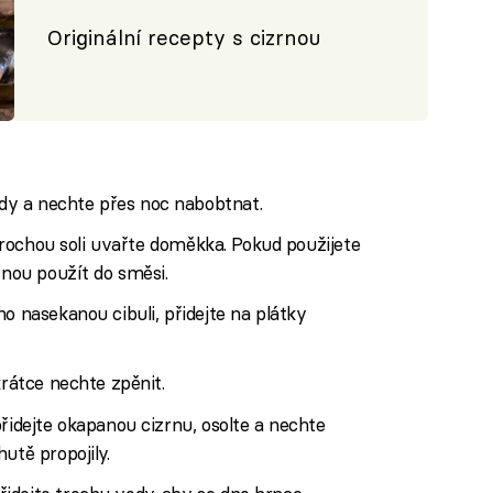
Originální recepty s cizrnou
y a nechte přes noc nabobtnat.
s trochou soli uvařte doměkka. Pokud použijete
vnou použít do směsi.
o nasekanou cibuli, přidejte na plátky
krátce nechte zpěnit.
řidejte okapanou cizrnu, osolte a nechte
utě propojily.