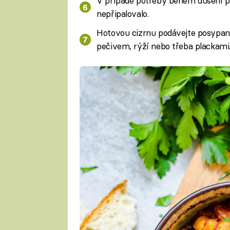
V případě potřeby během dušení př
nepřipalovalo.
Hotovou cizrnu podávejte posypan
pečivem, rýží nebo třeba plackami