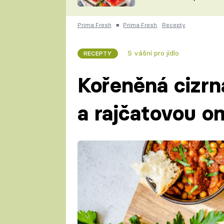
nepotřebujete troubu
ZDENĚK
ČESKO NA TALÍŘI
POHLREICH
Prima Fresh
■
Prima Fresh
Recepty
KAROLÍNA,
JAROSLAV SAPÍK
DOMÁCÍ
S vášní pro jídlo
RECEPTY
KUCHAŘKA
KAROLÍNA
KAMBERSKÁ
Kořeněná cizrn
a rajčatovou 