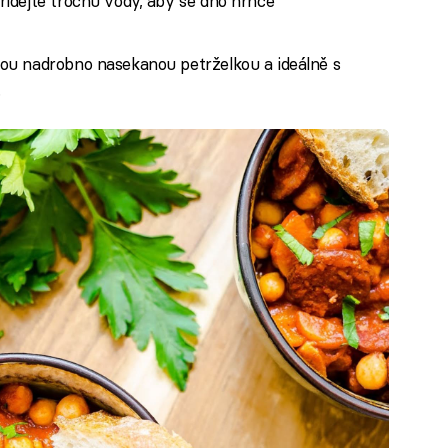
idejte trochu vody, aby se dno hrnce
ou nadrobno nasekanou petrželkou a ideálně s
.