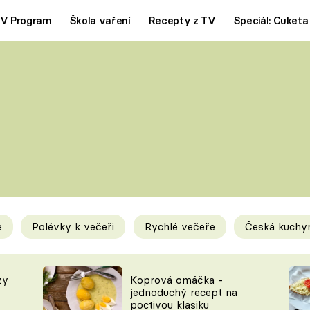
V Program
Škola vaření
Recepty z TV
Speciál: Cuketa
Polévky
Saláty
ČESKÁ KLASIKA
TĚSTOVIN
SILNÉ VÝVARY
SLADKÉ
KRÉMOVÉ
BEZMASÁ J
e
Polévky k večeři
Rychlé večeře
Česká kuchy
y
Tipy a triky
Novink
zy
Koprová omáčka -
jednoduchý recept na
poctivou klasiku
KAM ZA JÍDLEM
BLOG