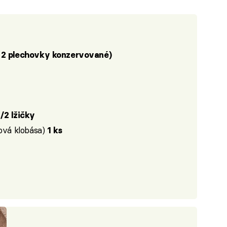
 2 plechovky konzervované)
/2 lžičky
ková klobása)
1 ks