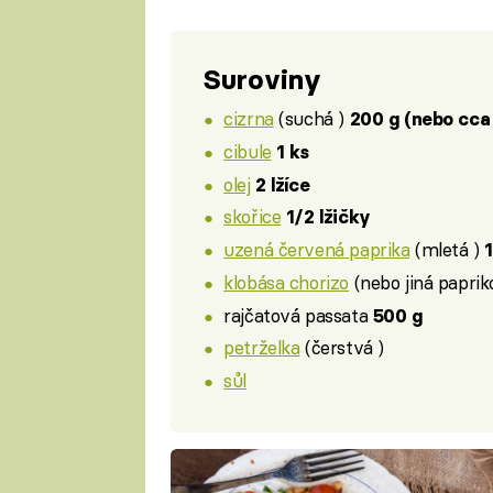
Suroviny
cizrna
(suchá )
200 g (nebo cca
cibule
1 ks
olej
2 lžíce
skořice
1/2 lžičky
uzená červená paprika
(mletá )
1
klobása chorizo
(nebo jiná papri
rajčatová passata
500 g
petrželka
(čerstvá )
sůl