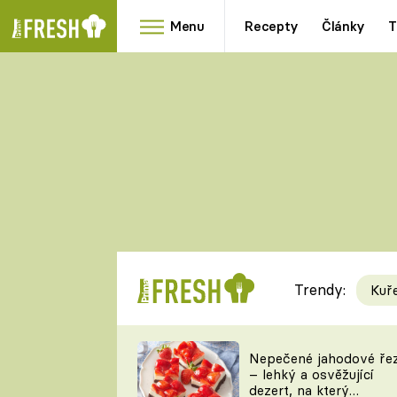
Menu
Recepty
Články
T
Oblíbené
Přílohy
recepty
HRANOLKY
HOUBY
KNEDLÍKY
DÝNĚ
KAŠE
RYCHLOVKY
Trendy:
Kuř
Populární
Videorecept
Nepečené jahodové ře
– lehký a osvěžující
kuchaři
dezert, na který
TEĎ VAŘÍ ŠÉF!