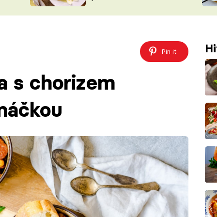
ŠÉFREDAK
VYCHYTÁVKY
SOUTĚŽ FR
NA NÁKUPECH
ČASOPIS
Hi
Pin it
a s chorizem
omáčkou