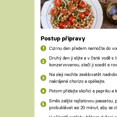
Postup přípravy
Cizrnu den předem namočte do vod
Druhý den ji slijte a v čisté vodě 
konzervovanou, stačí ji scedit a ro
Na oleji nechte zesklovatět nadrobn
nakrájené chorizo a opékejte.
Potom přidejte skořici a papriku a 
Směs zalijte rajčatovou passatou, p
probublávat asi 20 minut, aby se ch