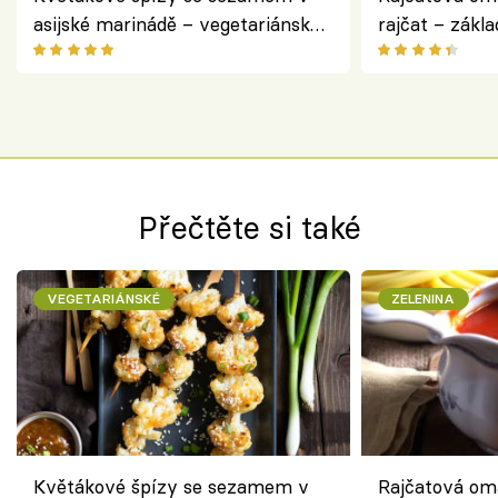
asijské marinádě – vegetariánská
rajčat – zákla
chuťovka z grilu
Přečtěte si také
VEGETARIÁNSKÉ
ZELENINA
Květákové špízy se sezamem v
Rajčatová om