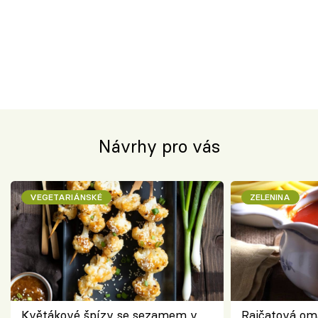
Návrhy pro vás
VEGETARIÁNSKÉ
ZELENINA
Květákové špízy se sezamem v
Rajčatová om