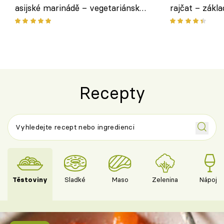
asijské marinádě – vegetariánská
rajčat – zákla
chuťovka z grilu
Recepty
Těstoviny
Sladké
Maso
Zelenina
Nápoje