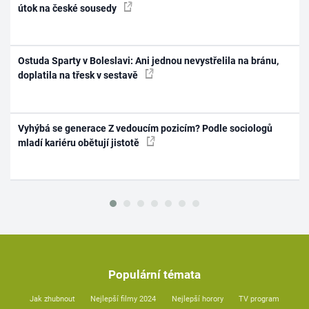
útok na české sousedy
Ostuda Sparty v Boleslavi: Ani jednou nevystřelila na bránu,
doplatila na třesk v sestavě
Vyhýbá se generace Z vedoucím pozicím? Podle sociologů
mladí kariéru obětují jistotě
Populární témata
Jak zhubnout
Nejlepší filmy 2024
Nejlepší horory
TV program