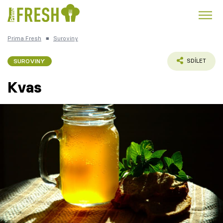
Prima Fresh
■
Suroviny
Kuře
Polévky k večeři
Rychlé večeře
Trendy:
SUROVINY
SDÍLET
Česká kuchyně
Čokoláda
Kvas
Témata
Recepty
Články
TV Program