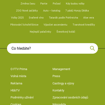
Změna času
Partie
Počasí
Kdy budou volby
ZOO Nové začátky
Auto – katalog
7 pádů Honzy Dědka
Volby 2025
Svařené víno
Tatarák podle Pohlreicha
Aloe vera
Pěstování lichořeřišnice
Výpočet ascendentu
Tvarohové knedlíky
Nejlepší palačinky
Švestkový koláč
O FTV Prima
Management
Volná místa
Press
Reklama
Castingy a výzvy
HbbTV
Kontakty
Podmínky užívání
Zpracování osobních údajů
Cookies
Nápověda