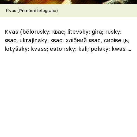
Škola vaření
Kvas (Primární fotografie)
Recepty z TV
Kvas (bělorusky: квас; litevsky: gira; rusky:
Speciál: Cuketa
квас; ukrajinsky: квас, хлібний квас, сирівець;
lotyšsky: kvass; estonsky: kali; polsky: kwas ...
Těhotnej kuchař
Sledujte prima+
Přihlášení
Sledujte nás