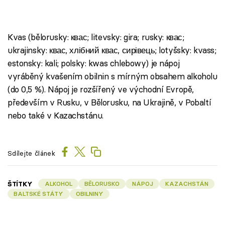
Kvas (bělorusky: квас; litevsky: gira; rusky: квас;
ukrajinsky: квас, хлібний квас, сирівець; lotyšsky: kvass;
estonsky: kali; polsky: kwas chlebowy) je nápoj
vyráběný kvašením obilnin s mírným obsahem alkoholu
(do 0,5 %). Nápoj je rozšířený ve východní Evropě,
především v Rusku, v Bělorusku, na Ukrajině, v Pobaltí
nebo také v Kazachstánu.
Sdílejte článek
ŠTÍTKY
ALKOHOL
BĚLORUSKO
NÁPOJ
KAZACHSTÁN
BALTSKÉ STÁTY
OBILNINY