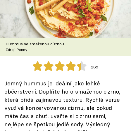
Škola vaření
Recepty z TV
Speciál: Cuketa
Hummus se smaženou cizrnou
Těhotnej kuchař
Zdroj: Penny
Sledujte prima+
26x
Přihlášení
Jemný hummus je ideální jako lehké
občerstvení. Doplňte ho o smaženou cizrnu,
která přidá zajímavou texturu. Rychlá verze
Sledujte nás
využívá konzervovanou cizrnu, ale pokud
máte čas a chuť, uvařte si cizrnu sami,
nejlépe se špetkou jedlé sody. Výsledný