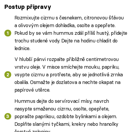
Postup přípravy
Rozmixujte cizrnu s česnekem, citronovou šťávou
a olivovým olejem dohladka, osolte a opepřete.
Pokud by se vám hummus zdál příliš hustý, přidejte
trochu studené vody. Dejte na hodinu chladit do
lednice.
V hlubší pánvi rozpalte přibližně centimetrovou
vrstvu oleje. V misce smíchejte mouku, papriku,
vsypte cizrnu a protřeste, aby se jednotlivá zrnka
obalila. Osmažte je dozlatova a nechte okapat na
papírové utěrce.
Hummus dejte do servírovací mísy, navrch
nasypte smaženou cizrnu, osolte, opepřete,
poprašte paprikou, ozdobte bylinkami a olejem.
Doplňte slanými tyčkami, krekry nebo hranolky
čerstvé zeleniny.