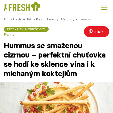
Prima Fresh
■
Prima Fresh
Recepty
Předkrmy a chuťovky
Kuře
Polévky k večeři
Rychlé večeře
Trendy:
PŘEDKRMY A CHUŤOVKY
Pin it
Penny
Česká kuchyně
Čokoláda
Hummus se smaženou
cizrnou – perfektní chuťovka
se hodí ke sklence vína i k
Témata
míchaným koktejlům
Recepty
Články
TV Program