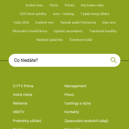
Změna času
Partie
Počasí
Kdy budou volby
ZOO Nové začátky
Auto – katalog
7 pádů Honzy Dědka
Volby 2025
Svařené víno
Tatarák podle Pohlreicha
Aloe vera
Pěstování lichořeřišnice
Výpočet ascendentu
Tvarohové knedlíky
Nejlepší palačinky
Švestkový koláč
O FTV Prima
Management
Volná místa
Press
Reklama
Castingy a výzvy
HbbTV
Kontakty
Podmínky užívání
Zpracování osobních údajů