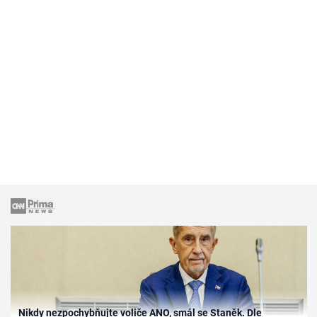
Nikdy nezpochybňujte voliče ANO, smál se Staněk. Dle