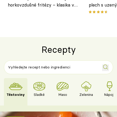
horkovzdušné fritézy – klasika v
plech s uzen
novém pojetí podle Jamieho
způsob, jak z
Olivera
cukety
Recepty
Těstoviny
Sladké
Maso
Zelenina
Nápoje