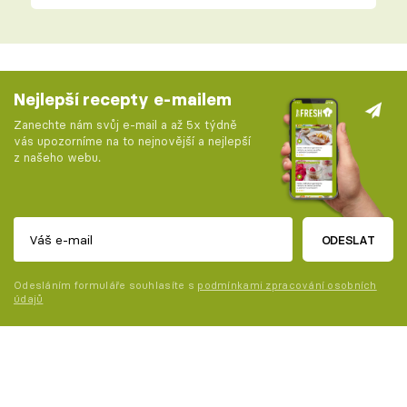
Nejlepší recepty e-mailem
Zanechte nám svůj e-mail a až 5x týdně
vás upozorníme na to nejnovější a nejlepší
z našeho webu.
ODESLAT
Odesláním formuláře souhlasíte s
podmínkami zpracování osobních
údajů