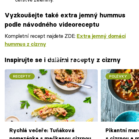
Vyzkoušejte také extra jemný hummus
podle návodného videoreceptu
Kompletní recept najdete ZDE:
Extra jemný domácí
hummus z cizrny
Failed to fetch
Inspirujte se i dalšími recepty z cizrny
RECEPTY
POLÉVKY
Rychlá večeře: Tuňáková
Pikantní mar
pomazánka s mačkanou cizrnou
s cizrnou a