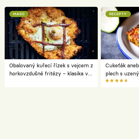
MASO
RECEPTY
Obalovaný kuřecí řízek s vejcem z
Cukeťák aneb
horkovzdušné fritézy – klasika v
plech s uzen
novém pojetí podle Jamieho
způsob, jak z
Olivera
cukety