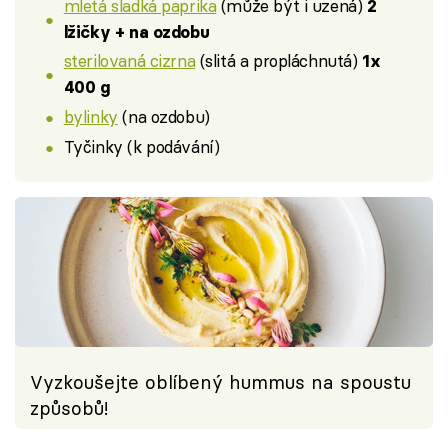
mletá sladká paprika
(může být i uzená)
2
lžičky + na ozdobu
sterilovaná cizrna
(slitá a propláchnutá)
1x
400 g
bylinky
(na ozdobu)
Tyčinky (k podávání)
Vyzkoušejte oblíbený hummus na spoustu
způsobů!