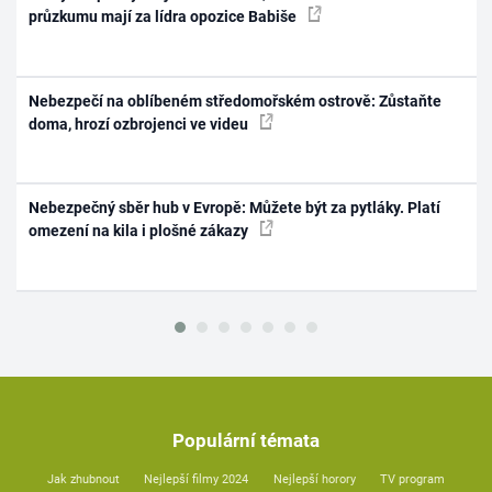
průzkumu mají za lídra opozice Babiše
Nebezpečí na oblíbeném středomořském ostrově: Zůstaňte
doma, hrozí ozbrojenci ve videu
Nebezpečný sběr hub v Evropě: Můžete být za pytláky. Platí
omezení na kila i plošné zákazy
Populární témata
Jak zhubnout
Nejlepší filmy 2024
Nejlepší horory
TV program