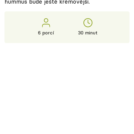
hummus bude ještě krémovější.
6 porcí
30 minut