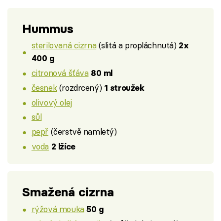
Hummus
sterilovaná cizrna
(slitá a propláchnutá)
2x
400 g
citronová šťáva
80 ml
česnek
(rozdrcený)
1 stroužek
olivový olej
sůl
pepř
(čerstvě namletý)
voda
2 lžíce
Smažená cizrna
rýžová mouka
50 g