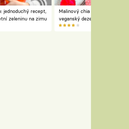
: jednoduchý recept,
Malinový chia pudink s kokose
etní zeleninu na zimu
veganský dezert plný ovoce a
ořechů