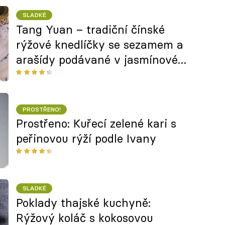
SLADKÉ
Tang Yuan – tradiční čínské
rýžové knedlíčky se sezamem a
arašídy podávané v jasmínovém
čaji podle Josefa Maršálka
PROSTŘENO!
Prostřeno: Kuřecí zelené kari s
peřinovou rýží podle Ivany
SLADKÉ
Poklady thajské kuchyně:
Rýžový koláč s kokosovou