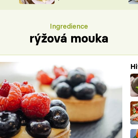
ŠÉFREDAK
VYCHYTÁVKY
SOUTĚŽ FR
NA NÁKUPECH
Ingredience
ČASOPIS
rýžová mouka
Hi