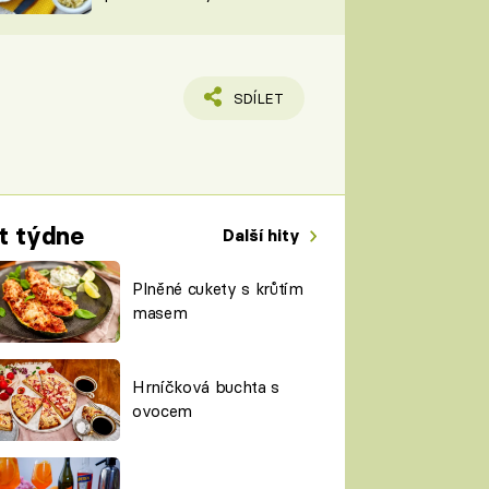
TORKY
ESH
SDÍLET
t týdne
Další hity
Plněné cukety s krůtím
masem
Hrníčková buchta s
ovocem