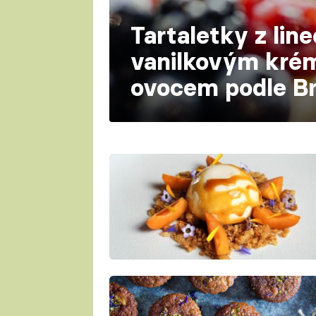
Tartaletky z lin
vanilkovým kré
ovocem podle Br