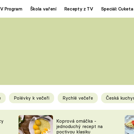
V Program
Škola vaření
Recepty z TV
Speciál: Cuketa
Polévky
Saláty
ČESKÁ KLASIKA
TĚSTOVIN
SILNÉ VÝVARY
SLADKÉ
KRÉMOVÉ
BEZMASÁ J
e
Polévky k večeři
Rychlé večeře
Česká kuchy
y
Tipy a triky
Novink
zy
Koprová omáčka -
jednoduchý recept na
poctivou klasiku
KAM ZA JÍDLEM
BLOG