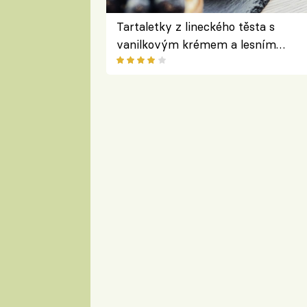
Tartaletky z lineckého těsta s
vanilkovým krémem a lesním
ovocem podle Bread Society