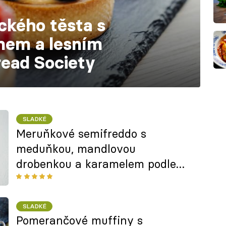
eckého těsta s
mem a lesním
ead Society
SLADKÉ
Meruňkové semifreddo s
meduňkou, mandlovou
drobenkou a karamelem podle
Ondry Kuráka z restaurace Na
Gruntu
SLADKÉ
Pomerančové muffiny s