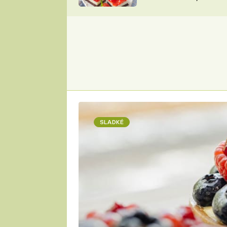
nepotřebujete troubu
ZDENĚK
ČESKO NA TALÍŘI
POHLREICH
KAROLÍNA,
JAROSLAV SAPÍK
DOMÁCÍ
KUCHAŘKA
KAROLÍNA
KAMBERSKÁ
SLADKÉ