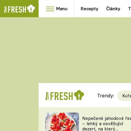
Menu
Recepty
Články
T
Oblíbené
Přílohy
recepty
HRANOLKY
HOUBY
KNEDLÍKY
DÝNĚ
KAŠE
RYCHLOVKY
Trendy:
Kuř
Populární
Videorecept
Nepečené jahodové ře
– lehký a osvěžující
kuchaři
dezert, na který
TEĎ VAŘÍ ŠÉF!