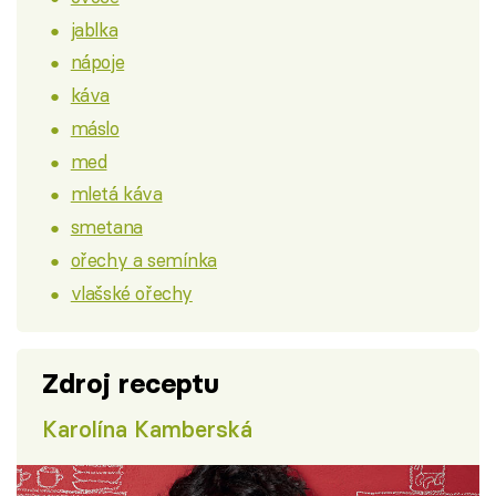
jablka
nápoje
káva
máslo
med
mletá káva
smetana
ořechy a semínka
vlašské ořechy
Zdroj receptu
Karolína Kamberská