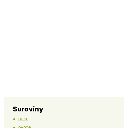
Škola vaření
Recepty z TV
Speciál: Cuketa
Těhotnej kuchař
Sledujte prima+
Přihlášení
Sledujte nás
Suroviny
cukr
ovoce