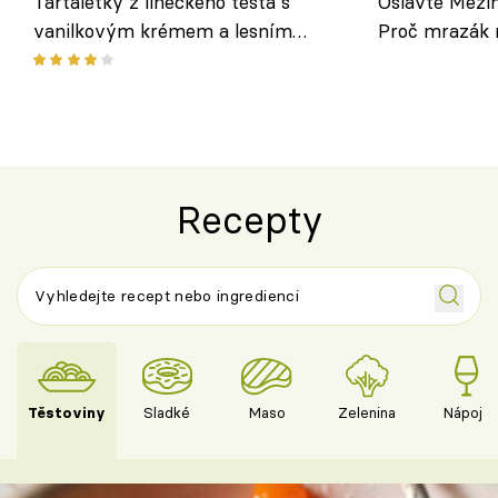
Tartaletky z lineckého těsta s
Oslavte Mezin
vanilkovým krémem a lesním
Proč mrazák n
ovocem podle Bread Society
horku vsadit 
Recepty
Těstoviny
Sladké
Maso
Zelenina
Nápoje