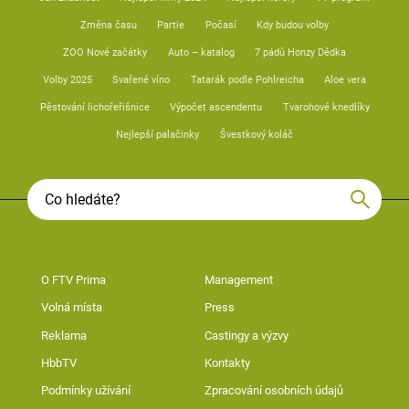
Změna času
Partie
Počasí
Kdy budou volby
ZOO Nové začátky
Auto – katalog
7 pádů Honzy Dědka
Volby 2025
Svařené víno
Tatarák podle Pohlreicha
Aloe vera
Pěstování lichořeřišnice
Výpočet ascendentu
Tvarohové knedlíky
Nejlepší palačinky
Švestkový koláč
O FTV Prima
Management
Volná místa
Press
Reklama
Castingy a výzvy
HbbTV
Kontakty
Podmínky užívání
Zpracování osobních údajů