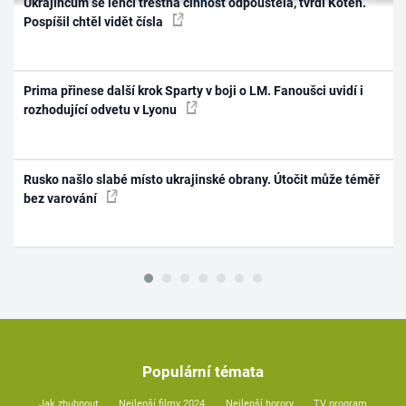
Ukrajincům se lehčí trestná činnost odpouštěla, tvrdí Koten.
Pospíšil chtěl vidět čísla
Prima přinese další krok Sparty v boji o LM. Fanoušci uvidí i
rozhodující odvetu v Lyonu
Rusko našlo slabé místo ukrajinské obrany. Útočit může téměř
bez varování
Populární témata
Jak zhubnout
Nejlepší filmy 2024
Nejlepší horory
TV program