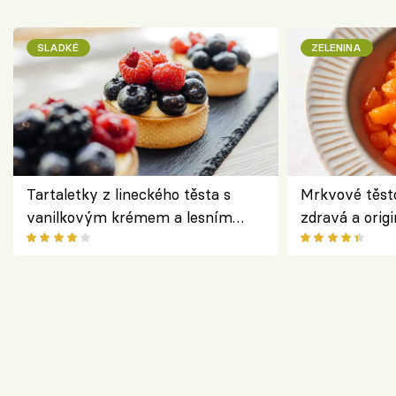
SLADKÉ
ZELENINA
Tartaletky z lineckého těsta s
Mrkvové těst
vanilkovým krémem a lesním
zdravá a origi
ovocem podle Bread Society
klasiky